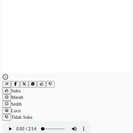
Suka
Marah
Sedih
Lucu
Tidak Suka