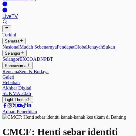
Live
TV
Terkini
Semasa
Nasional
Mudah Sebenarnya
Pendapat
Global
Jenayah
Sukan
Selangor
Selangor
EXCO
ADN
PBT
Pancawarna
Rencana
Seni & Budaya
Galeri
Hebahan
Akhbar Digital
SUKMA 2026
Light
Theme
Aduan Penerbitan
CMCF: Henti sebar identiti