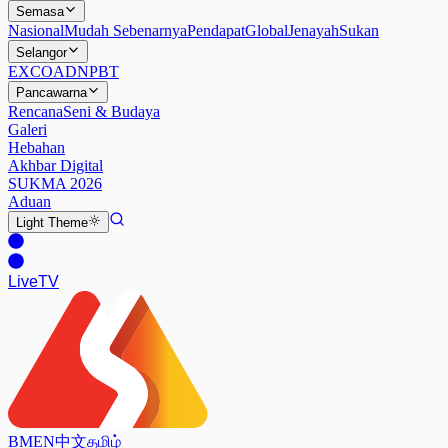
Semasa
Nasional
Mudah Sebenarnya
Pendapat
Global
Jenayah
Sukan
Selangor
EXCO
ADN
PBT
Pancawarna
Rencana
Seni & Budaya
Galeri
Hebahan
Akhbar Digital
SUKMA 2026
Aduan
Light
Theme
Live
TV
BM
EN
中文
தமிழ்