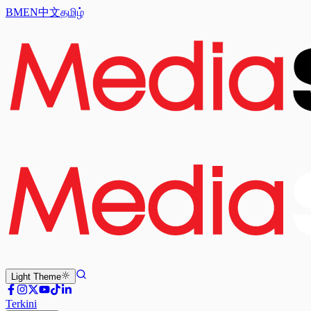
BM
EN
中文
தமிழ்
Light
Theme
Terkini