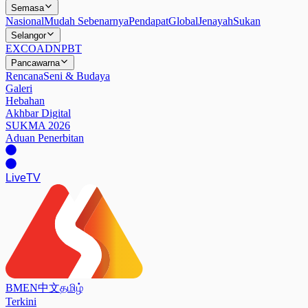
Semasa
Nasional
Mudah Sebenarnya
Pendapat
Global
Jenayah
Sukan
Selangor
EXCO
ADN
PBT
Pancawarna
Rencana
Seni & Budaya
Galeri
Hebahan
Akhbar Digital
SUKMA 2026
Aduan Penerbitan
Live
TV
BM
EN
中文
தமிழ்
Terkini