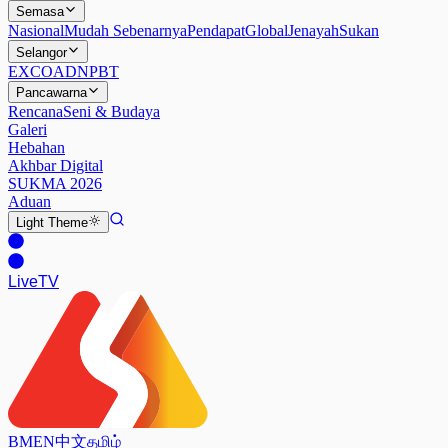
Semasa
Nasional
Mudah Sebenarnya
Pendapat
Global
Jenayah
Sukan
Selangor
EXCO
ADN
PBT
Pancawarna
Rencana
Seni & Budaya
Galeri
Hebahan
Akhbar Digital
SUKMA 2026
Aduan
Light
Theme
Live
TV
BM
EN
中文
தமிழ்