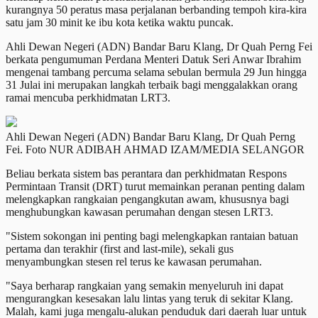
kurangnya 50 peratus masa perjalanan berbanding tempoh kira-kira
satu jam 30 minit ke ibu kota ketika waktu puncak.
Ahli Dewan Negeri (ADN) Bandar Baru Klang, Dr Quah Perng Fei
berkata pengumuman Perdana Menteri Datuk Seri Anwar Ibrahim
mengenai tambang percuma selama sebulan bermula 29 Jun hingga
31 Julai ini merupakan langkah terbaik bagi menggalakkan orang
ramai mencuba perkhidmatan LRT3.
Ahli Dewan Negeri (ADN) Bandar Baru Klang, Dr Quah Perng
Fei. Foto NUR ADIBAH AHMAD IZAM/MEDIA SELANGOR
Beliau berkata sistem bas perantara dan perkhidmatan Respons
Permintaan Transit (DRT) turut memainkan peranan penting dalam
melengkapkan rangkaian pengangkutan awam, khususnya bagi
menghubungkan kawasan perumahan dengan stesen LRT3.
"Sistem sokongan ini penting bagi melengkapkan rantaian batuan
pertama dan terakhir (first and last-mile), sekali gus
menyambungkan stesen rel terus ke kawasan perumahan.
"Saya berharap rangkaian yang semakin menyeluruh ini dapat
mengurangkan kesesakan lalu lintas yang teruk di sekitar Klang.
Malah, kami juga mengalu-alukan penduduk dari daerah luar untuk