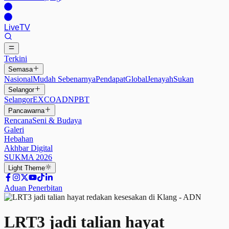
Live
TV
Terkini
Semasa
Nasional
Mudah Sebenarnya
Pendapat
Global
Jenayah
Sukan
Selangor
Selangor
EXCO
ADN
PBT
Pancawarna
Rencana
Seni & Budaya
Galeri
Hebahan
Akhbar Digital
SUKMA 2026
Light
Theme
Aduan Penerbitan
LRT3 jadi talian hayat