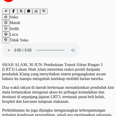
Suka
Marah
Sedih
Lucu
Tidak Suka
SHAH ALAM, 30 JUN: Pembukaan Transit Aliran Ringan 3
(LRT3) Laluan Shah Alam menerima reaksi positif daripada
penduduk Klang yang menyifatkan sistem pengangkutan awam
baharu itu mampu mengubah landskap mobiliti harian mereka.
Dua wakil rakyat di daerah berkenaan memaklumkan penduduk kini
mula bertanyakan mengenai akses ke pelbagai kemudahan dan
destinasi di sepanjang jajaran LRT3, termasuk pusat beli-belah,
hospital dan kawasan tumpuan makanan.
Perkhidmatan itu juga dijangka mengurangkan kebergantungan
terhadap kenderaan persendirian, sekali gus menjimatkan sekurang-