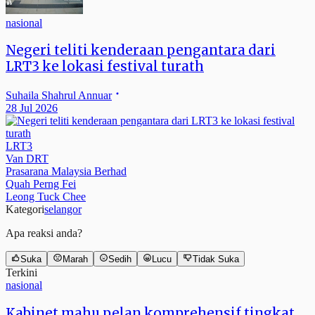
nasional
Negeri teliti kenderaan pengantara dari
LRT3 ke lokasi festival turath
Suhaila Shahrul Annuar
28 Jul 2026
LRT3
Van DRT
Prasarana Malaysia Berhad
Quah Perng Fei
Leong Tuck Chee
Kategori
selangor
Apa reaksi anda?
Suka
Marah
Sedih
Lucu
Tidak Suka
Terkini
nasional
Kabinet mahu pelan komprehensif tingkat