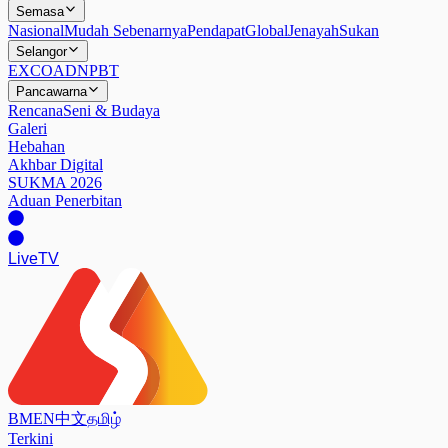
Semasa
Nasional
Mudah Sebenarnya
Pendapat
Global
Jenayah
Sukan
Selangor
EXCO
ADN
PBT
Pancawarna
Rencana
Seni & Budaya
Galeri
Hebahan
Akhbar Digital
SUKMA 2026
Aduan Penerbitan
Live
TV
BM
EN
中文
தமிழ்
Terkini