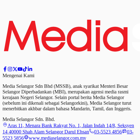
Mengenai Kami
Media Selangor Sdn Bhd (MSSB), anak syarikat Menteri Besar
Selangor Diperbadankan (MBI), merupakan agensi media rasmi
kerajaan Negeri Selangor. Selain portal berita Media Selangor
(sebelum ini dikenali sebagai Selangorkini), Media Selangor turut
menerbitkan akhbar dalam bahasa Mandarin, Tamil,
dan
Inggeris.
Media Selangor Sdn. Bhd.
Aras 11, Menara Bank Rakyat No. 1, Jalan Indah 14/8, Seksyen
14 40000 Shah Alam Selangor Darul Ehsan
03-5523 4856
03-
5523 5856
www.mediaselangor.com.my