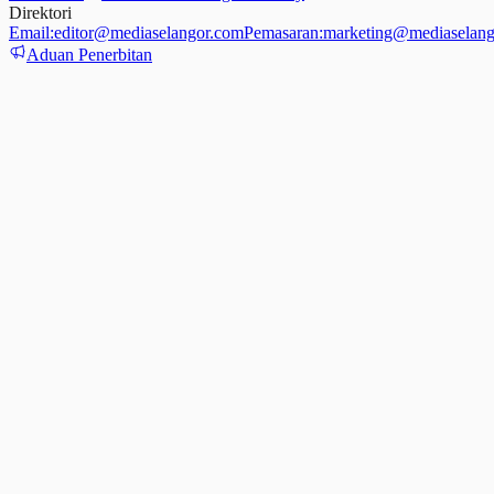
Direktori
Email:
editor@mediaselangor.com
Pemasaran:
marketing@mediaselang
Aduan Penerbitan