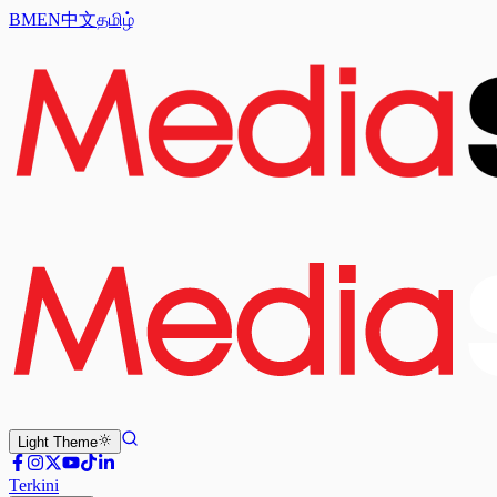
BM
EN
中文
தமிழ்
Light
Theme
Terkini