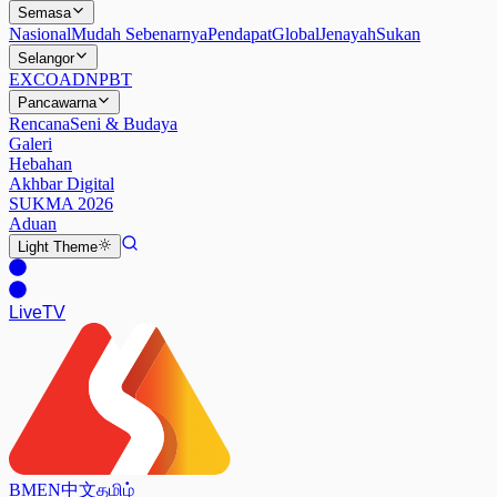
Semasa
Nasional
Mudah Sebenarnya
Pendapat
Global
Jenayah
Sukan
Selangor
EXCO
ADN
PBT
Pancawarna
Rencana
Seni & Budaya
Galeri
Hebahan
Akhbar Digital
SUKMA 2026
Aduan
Light
Theme
Live
TV
BM
EN
中文
தமிழ்