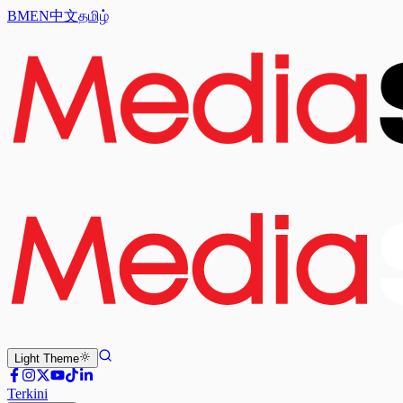
BM
EN
中文
தமிழ்
Light
Theme
Terkini