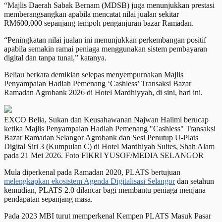
“Majlis Daerah Sabak Bernam (MDSB) juga menunjukkan prestasi
memberangsangkan apabila mencatat nilai jualan sekitar
RM600,000 sepanjang tempoh penganjuran bazar Ramadan.
“Peningkatan nilai jualan ini menunjukkan perkembangan positif
apabila semakin ramai peniaga menggunakan sistem pembayaran
digital dan tanpa tunai,” katanya.
Beliau berkata demikian selepas menyempurnakan Majlis
Penyampaian Hadiah Pemenang ‘Cashless’ Transaksi Bazar
Ramadan Agrobank 2026 di Hotel Mardhiyyah, di sini, hari ini.
EXCO Belia, Sukan dan Keusahawanan Najwan Halimi berucap
ketika Majlis Penyampaian Hadiah Pemenang "Cashless" Transaksi
Bazar Ramadan Selangor Agrobank dan Sesi Penutup U-Plats
Digital Siri 3 (Kumpulan C) di Hotel Mardhiyah Suites, Shah Alam
pada 21 Mei 2026. Foto FIKRI YUSOF/MEDIA SELANGOR
Mula diperkenal pada Ramadan 2020, PLATS bertujuan
melengkapkan ekosistem Agenda Digitalisasi Selangor
dan setahun
kemudian, PLATS 2.0 dilancar bagi membantu peniaga menjana
pendapatan sepanjang masa.
Pada 2023 MBI turut memperkenal Kempen PLATS Masuk Pasar