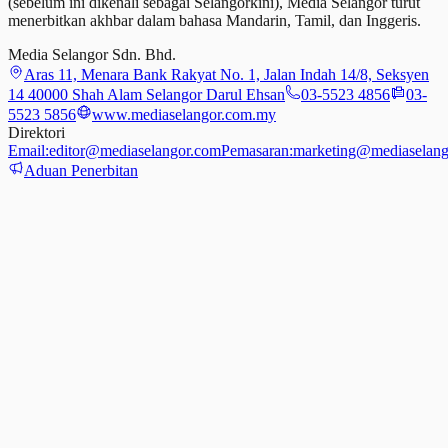
(sebelum ini dikenali sebagai Selangorkini), Media Selangor turut
menerbitkan akhbar dalam bahasa Mandarin, Tamil,
dan
Inggeris.
Media Selangor Sdn. Bhd.
Aras 11, Menara Bank Rakyat No. 1, Jalan Indah 14/8, Seksyen
14 40000 Shah Alam Selangor Darul Ehsan
03-5523 4856
03-
5523 5856
www.mediaselangor.com.my
Direktori
Email:
editor@mediaselangor.com
Pemasaran:
marketing@mediaselang
Aduan Penerbitan