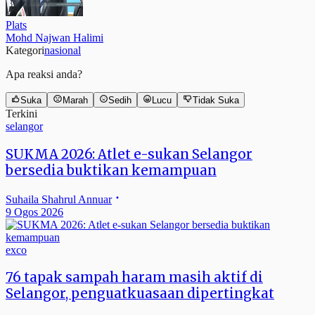
Plats
Mohd Najwan Halimi
Kategori
nasional
Apa reaksi anda?
Suka
Marah
Sedih
Lucu
Tidak Suka
Terkini
selangor
SUKMA 2026: Atlet e-sukan Selangor
bersedia buktikan kemampuan
Suhaila Shahrul Annuar
9 Ogos 2026
exco
76 tapak sampah haram masih aktif di
Selangor, penguatkuasaan dipertingkat