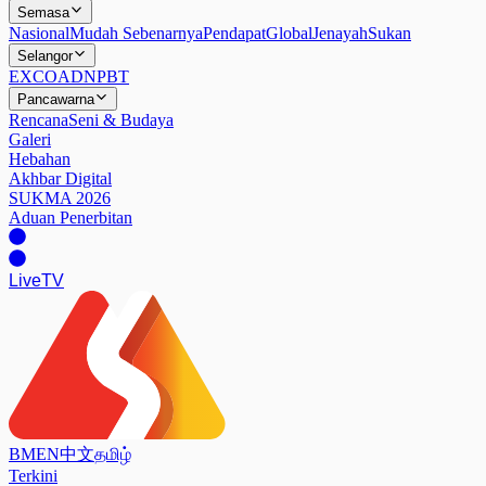
Semasa
Nasional
Mudah Sebenarnya
Pendapat
Global
Jenayah
Sukan
Selangor
EXCO
ADN
PBT
Pancawarna
Rencana
Seni & Budaya
Galeri
Hebahan
Akhbar Digital
SUKMA 2026
Aduan Penerbitan
Live
TV
BM
EN
中文
தமிழ்
Terkini