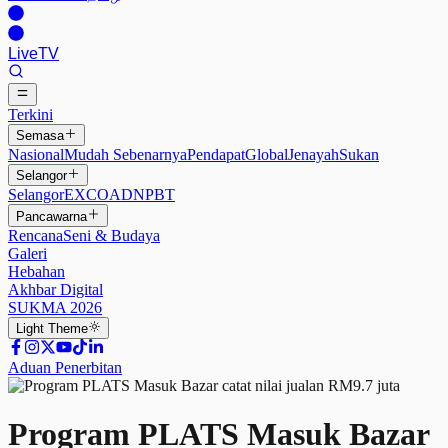
Live
TV
Terkini
Semasa
Nasional
Mudah Sebenarnya
Pendapat
Global
Jenayah
Sukan
Selangor
Selangor
EXCO
ADN
PBT
Pancawarna
Rencana
Seni & Budaya
Galeri
Hebahan
Akhbar Digital
SUKMA 2026
Light
Theme
Aduan Penerbitan
Program PLATS Masuk Bazar