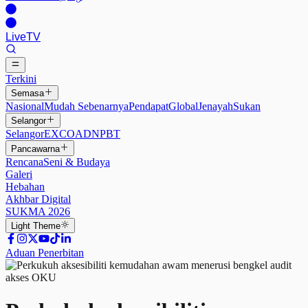
Live
TV
Terkini
Semasa
Nasional
Mudah Sebenarnya
Pendapat
Global
Jenayah
Sukan
Selangor
Selangor
EXCO
ADN
PBT
Pancawarna
Rencana
Seni & Budaya
Galeri
Hebahan
Akhbar Digital
SUKMA 2026
Light
Theme
Aduan Penerbitan