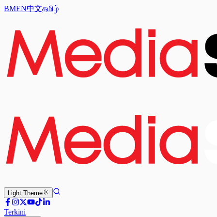
BM
EN
中文
தமிழ்
Light
Theme
Terkini