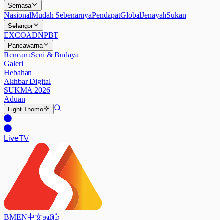
Semasa
Nasional
Mudah Sebenarnya
Pendapat
Global
Jenayah
Sukan
Selangor
EXCO
ADN
PBT
Pancawarna
Rencana
Seni & Budaya
Galeri
Hebahan
Akhbar Digital
SUKMA 2026
Aduan
Light
Theme
Live
TV
BM
EN
中文
தமிழ்