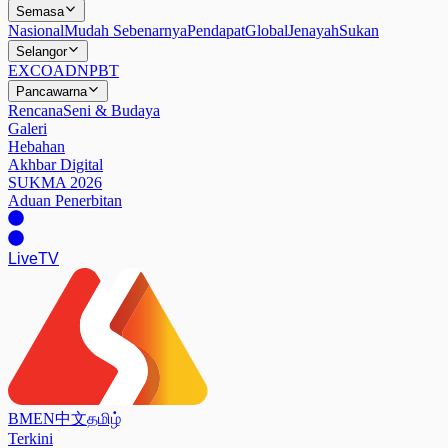
Semasa
Nasional
Mudah Sebenarnya
Pendapat
Global
Jenayah
Sukan
Selangor
EXCO
ADN
PBT
Pancawarna
Rencana
Seni & Budaya
Galeri
Hebahan
Akhbar Digital
SUKMA 2026
Aduan Penerbitan
Live
TV
BM
EN
中文
தமிழ்
Terkini