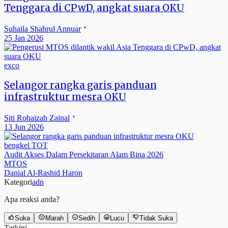
Tenggara di CPwD, angkat suara OKU
Suhaila Shahrul Annuar
25 Jan 2026
exco
Selangor rangka garis panduan
infrastruktur mesra OKU
Siti Rohaizah Zainal
13 Jun 2026
bengkel TOT
Audit Akses Dalam Persekitaran Alam Bina 2026
MTOS
Danial Al-Rashid Haron
Kategori
adn
Apa reaksi anda?
Suka
Marah
Sedih
Lucu
Tidak Suka
Terkini