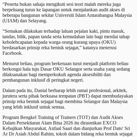
“Peserta bukan sahaja mengikuti sesi teori malah mereka juga
berpeluang turun ke lapangan untuk menjalankan audit akses di
beberapa bangunan sekitar Universiti Islam Antarabangsa Malaysia
(UIAM) dan Selayang.
“Semakan dilakukan terhadap laluan pejalan kaki, pintu masuk,
tandas, bilik, papan tanda serta kemudahan lain bagi menilai tahap
kebolehcapaian kepada warga orang kurang upaya (OKU)
berdasarkan prinsip reka bentuk sejagat,” katanya menerusi
Facebook.
Menurut beliau, program berkenaan turut menjadi platform beliau
berkongsi hala tuju Dasar OKU Selangor serta usaha yang sedang
dilaksanakan bagi memperkukuh agenda aksesibiliti dan
pembangunan inklusif di peringkat negeri.
Dalam pada itu, Danial berharap lebih ramai profesional, arkitek,
jurutera serta pihak berkuasa tempatan (PBT) dapat membudayakan
prinsip reka bentuk sejagat bagi membina Selangor dan Malaysia
yang lebih inklusif untuk semua.
Program Bengkel Training of Trainers (TOT) dan Audit Akses
Dalam Persekitaran Alam Bina 2026 itu dirasmikan EXCO
Kebajikan Masyarakat, Anfaal Saari dan dianjurkan Prof Dato' Sri
Ar Dr Asiah Abdul Rahim, tokoh dalam bidang reka bentuk sejagat