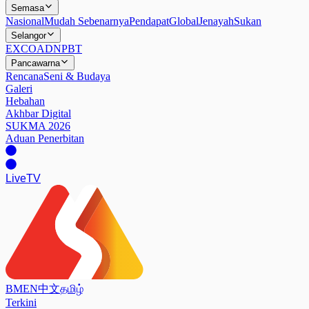
Semasa
Nasional
Mudah Sebenarnya
Pendapat
Global
Jenayah
Sukan
Selangor
EXCO
ADN
PBT
Pancawarna
Rencana
Seni & Budaya
Galeri
Hebahan
Akhbar Digital
SUKMA 2026
Aduan Penerbitan
Live
TV
BM
EN
中文
தமிழ்
Terkini