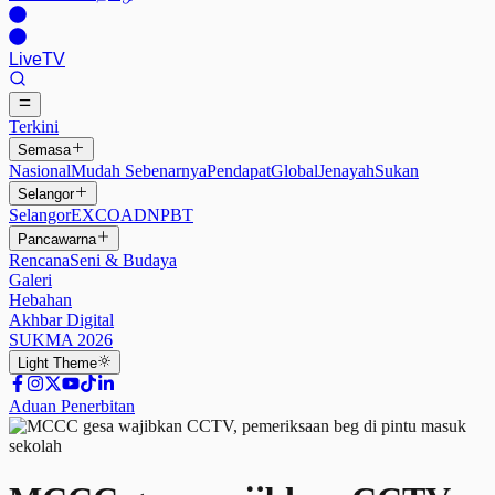
Live
TV
Terkini
Semasa
Nasional
Mudah Sebenarnya
Pendapat
Global
Jenayah
Sukan
Selangor
Selangor
EXCO
ADN
PBT
Pancawarna
Rencana
Seni & Budaya
Galeri
Hebahan
Akhbar Digital
SUKMA 2026
Light
Theme
Aduan Penerbitan