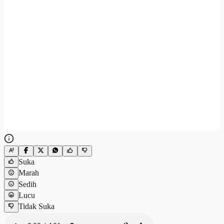
Suka
Marah
Sedih
Lucu
Tidak Suka