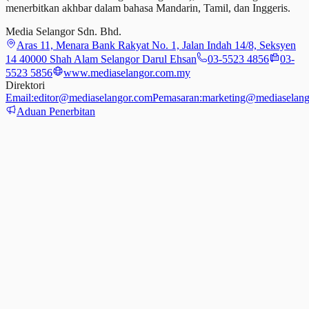
menerbitkan akhbar dalam bahasa Mandarin, Tamil,
dan
Inggeris.
Media Selangor Sdn. Bhd.
Aras 11, Menara Bank Rakyat No. 1, Jalan Indah 14/8, Seksyen
14 40000 Shah Alam Selangor Darul Ehsan
03-5523 4856
03-
5523 5856
www.mediaselangor.com.my
Direktori
Email:
editor@mediaselangor.com
Pemasaran:
marketing@mediaselang
Aduan Penerbitan