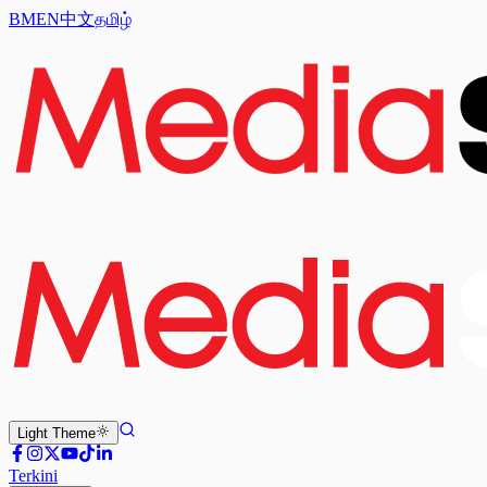
BM
EN
中文
தமிழ்
Light
Theme
Terkini