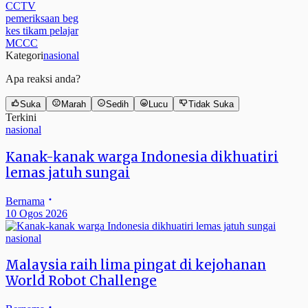
CCTV
pemeriksaan beg
kes tikam pelajar
MCCC
Kategori
nasional
Apa reaksi anda?
Suka
Marah
Sedih
Lucu
Tidak Suka
Terkini
nasional
Kanak-kanak warga Indonesia dikhuatiri
lemas jatuh sungai
Bernama
10 Ogos 2026
nasional
Malaysia raih lima pingat di kejohanan
World Robot Challenge