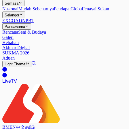
Semasa
Nasional
Mudah Sebenarnya
Pendapat
Global
Jenayah
Sukan
Selangor
EXCO
ADN
PBT
Pancawarna
Rencana
Seni & Budaya
Galeri
Hebahan
Akhbar Digital
SUKMA 2026
Aduan
Light
Theme
Live
TV
BM
EN
中文
தமிழ்