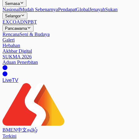
Semasa
Nasional
Mudah Sebenarnya
Pendapat
Global
Jenayah
Sukan
Selangor
EXCO
ADN
PBT
Pancawarna
Rencana
Seni & Budaya
Galeri
Hebahan
Akhbar Digital
SUKMA 2026
Aduan Penerbitan
Live
TV
BM
EN
中文
தமிழ்
Terkini