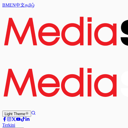
BM
EN
中文
தமிழ்
Light
Theme
Terkini