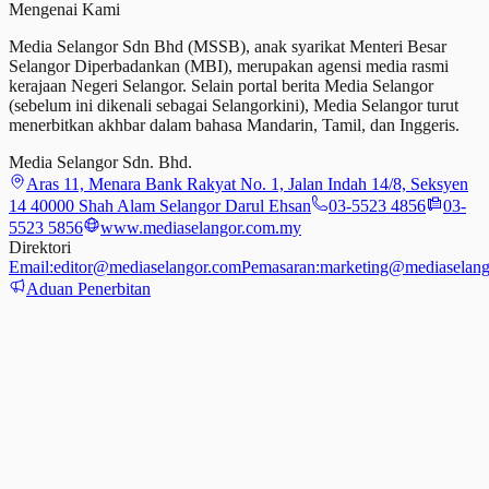
Mengenai Kami
Media Selangor Sdn Bhd (MSSB), anak syarikat Menteri Besar
Selangor Diperbadankan (MBI), merupakan agensi media rasmi
kerajaan Negeri Selangor. Selain portal berita Media Selangor
(sebelum ini dikenali sebagai Selangorkini), Media Selangor turut
menerbitkan akhbar dalam bahasa Mandarin, Tamil,
dan
Inggeris.
Media Selangor Sdn. Bhd.
Aras 11, Menara Bank Rakyat No. 1, Jalan Indah 14/8, Seksyen
14 40000 Shah Alam Selangor Darul Ehsan
03-5523 4856
03-
5523 5856
www.mediaselangor.com.my
Direktori
Email:
editor@mediaselangor.com
Pemasaran:
marketing@mediaselang
Aduan Penerbitan