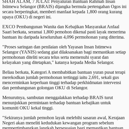
SHAH ALAM, 7 JULAI: Penyaluran Bantuan Rahmah Insan
Istimewa Selangor (BRAIS) dijangka bermula pertengahan Ogos ini
secara berperingkat, memberi manfaat kepada 1,800 orang kurang
upaya (OKU) di negeri ini.
EXCO Pembangunan Wanita dan Kebajikan Masyarakat Anfaal
Saari berkata, seramai 1,800 pemohon dikenal pasti layak menerima
bantuan itu daripada keseluruhan 4,096 permohonan yang diterima.
"Proses saringan dan penilaian oleh Yayasan Insan Istimewa
Selangor (YANIS) sedang giat dilaksanakan bagi memastikan setiap
permohonan diteliti secara telus serta memenuhi syarat dan
kelayakan yang ditetapkan," katanya kepada Media Selangor.
Beliau berkata, Kategori A membabitkan bantuan yuran pusat terapi
merekodkan jumlah permohonan tertinggi iaitu 2,691, sekali gus
mencerminkan keperluan tinggi terhadap perkhidmatan intervensi
dan pembangunan golongan OKU di Selangor.
Menurutnya, sambutan menggalakkan terhadap BRAIS turut
menunjukkan permintaan terhadap bantuan kebajikan untuk
komuniti OKU kekal tinggi.
"Sekiranya jumlah pemohon layak melebihi sasaran awal, Kerajaan
Negeri akan meneliti kedudukan kewangan program sebelum
mempertimbangkan langkah bersesuaian bagi memastikan bantuan