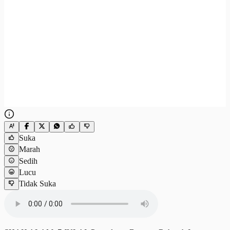
Suka
Marah
Sedih
Lucu
Tidak Suka