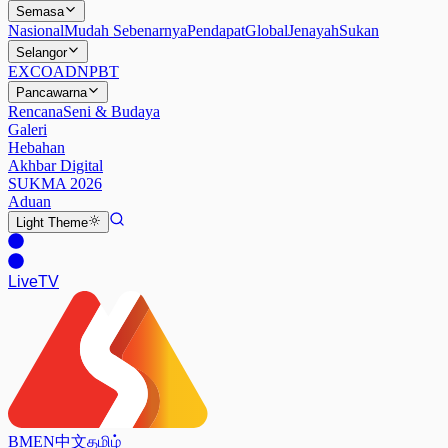
Semasa
Nasional
Mudah Sebenarnya
Pendapat
Global
Jenayah
Sukan
Selangor
EXCO
ADN
PBT
Pancawarna
Rencana
Seni & Budaya
Galeri
Hebahan
Akhbar Digital
SUKMA 2026
Aduan
Light
Theme
Live
TV
BM
EN
中文
தமிழ்