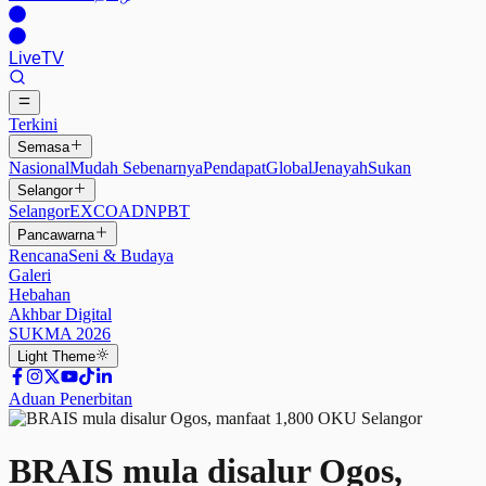
Live
TV
Terkini
Semasa
Nasional
Mudah Sebenarnya
Pendapat
Global
Jenayah
Sukan
Selangor
Selangor
EXCO
ADN
PBT
Pancawarna
Rencana
Seni & Budaya
Galeri
Hebahan
Akhbar Digital
SUKMA 2026
Light
Theme
Aduan Penerbitan
BRAIS mula disalur Ogos,