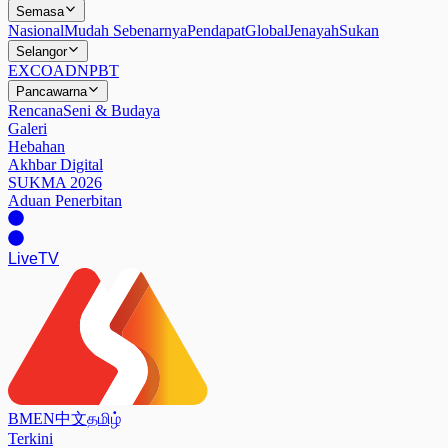
Semasa
Nasional
Mudah Sebenarnya
Pendapat
Global
Jenayah
Sukan
Selangor
EXCO
ADN
PBT
Pancawarna
Rencana
Seni & Budaya
Galeri
Hebahan
Akhbar Digital
SUKMA 2026
Aduan Penerbitan
Live
TV
BM
EN
中文
தமிழ்
Terkini