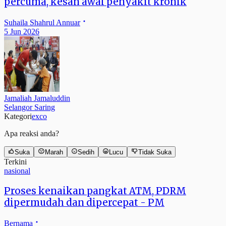
percuma, kesan awal penyakit kronik
Suhaila Shahrul Annuar
5 Jun 2026
Jamaliah Jamaluddin
Selangor Saring
Kategori
exco
Apa reaksi anda?
Suka
Marah
Sedih
Lucu
Tidak Suka
Terkini
nasional
Proses kenaikan pangkat ATM, PDRM
dipermudah dan dipercepat - PM
Bernama