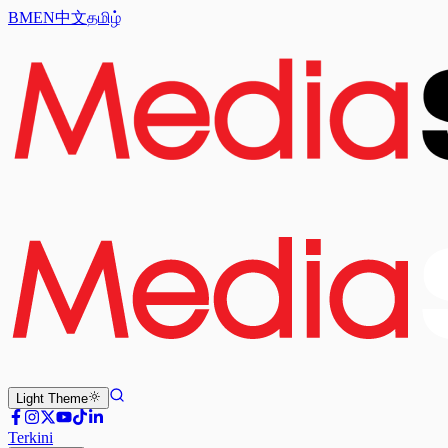
BM
EN
中文
தமிழ்
Light
Theme
Terkini