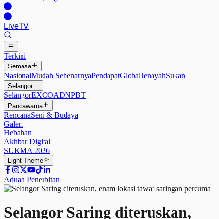
Live
TV
Terkini
Semasa
Nasional
Mudah Sebenarnya
Pendapat
Global
Jenayah
Sukan
Selangor
Selangor
EXCO
ADN
PBT
Pancawarna
Rencana
Seni & Budaya
Galeri
Hebahan
Akhbar Digital
SUKMA 2026
Light
Theme
Aduan Penerbitan
Selangor Saring diteruskan,