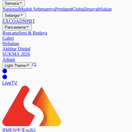
Semasa
Nasional
Mudah Sebenarnya
Pendapat
Global
Jenayah
Sukan
Selangor
EXCO
ADN
PBT
Pancawarna
Rencana
Seni & Budaya
Galeri
Hebahan
Akhbar Digital
SUKMA 2026
Aduan
Light
Theme
Live
TV
BM
EN
中文
தமிழ்