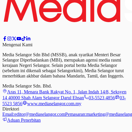
Mengenai Kami
Media Selangor Sdn Bhd (MSSB), anak syarikat Menteri Besar
Selangor Diperbadankan (MBI), merupakan agensi media rasmi
kerajaan Negeri Selangor. Selain portal berita Media Selangor
(sebelum ini dikenali sebagai Selangorkini), Media Selangor turut
menerbitkan akhbar dalam bahasa Mandarin, Tamil,
dan
Inggeris.
Media Selangor Sdn. Bhd.
Aras 11, Menara Bank Rakyat No. 1, Jalan Indah 14/8, Seksyen
14 40000 Shah Alam Selangor Darul Ehsan
03-5523 4856
03-
5523 5856
www.mediaselangor.com.my
Direktori
Email:
editor@mediaselangor.com
Pemasaran:
marketing@mediaselang
Aduan Penerbitan