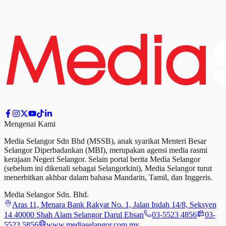
Mengenai Kami
Media Selangor Sdn Bhd (MSSB), anak syarikat Menteri Besar
Selangor Diperbadankan (MBI), merupakan agensi media rasmi
kerajaan Negeri Selangor. Selain portal berita Media Selangor
(sebelum ini dikenali sebagai Selangorkini), Media Selangor turut
menerbitkan akhbar dalam bahasa Mandarin, Tamil,
dan
Inggeris.
Media Selangor Sdn. Bhd.
Aras 11, Menara Bank Rakyat No. 1, Jalan Indah 14/8, Seksyen
14 40000 Shah Alam Selangor Darul Ehsan
03-5523 4856
03-
5523 5856
www.mediaselangor.com.my