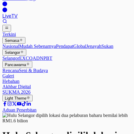
Live
TV
Terkini
Semasa
Nasional
Mudah Sebenarnya
Pendapat
Global
Jenayah
Sukan
Selangor
Selangor
EXCO
ADN
PBT
Pancawarna
Rencana
Seni & Budaya
Galeri
Hebahan
Akhbar Digital
SUKMA 2026
Light
Theme
Aduan Penerbitan