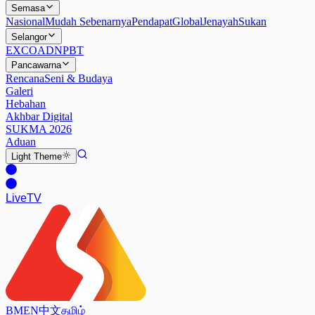
Semasa
Nasional
Mudah Sebenarnya
Pendapat
Global
Jenayah
Sukan
Selangor
EXCO
ADN
PBT
Pancawarna
Rencana
Seni & Budaya
Galeri
Hebahan
Akhbar Digital
SUKMA 2026
Aduan
Light
Theme
Live
TV
BM
EN
中文
தமிழ்