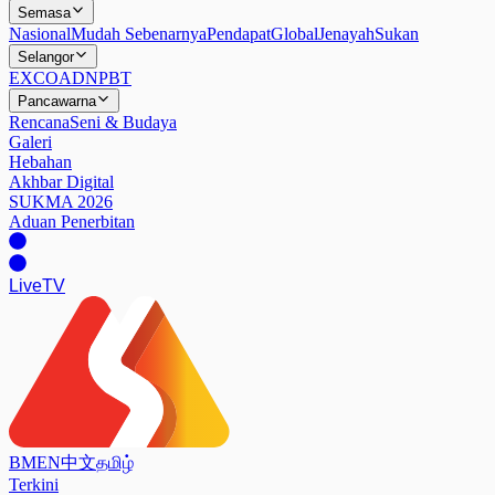
Semasa
Nasional
Mudah Sebenarnya
Pendapat
Global
Jenayah
Sukan
Selangor
EXCO
ADN
PBT
Pancawarna
Rencana
Seni & Budaya
Galeri
Hebahan
Akhbar Digital
SUKMA 2026
Aduan Penerbitan
Live
TV
BM
EN
中文
தமிழ்
Terkini