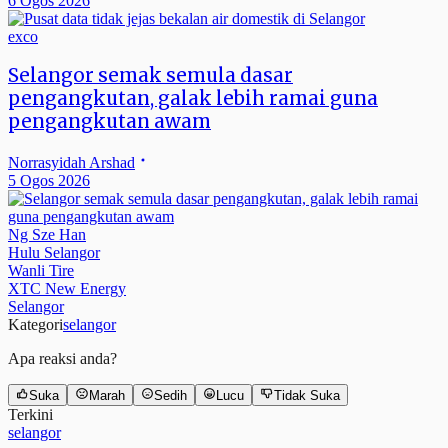
6 Ogos 2026
exco
Selangor semak semula dasar
pengangkutan, galak lebih ramai guna
pengangkutan awam
Norrasyidah Arshad
5 Ogos 2026
Ng Sze Han
Hulu Selangor
Wanli Tire
XTC New Energy
Selangor
Kategori
selangor
Apa reaksi anda?
Suka
Marah
Sedih
Lucu
Tidak Suka
Terkini
selangor