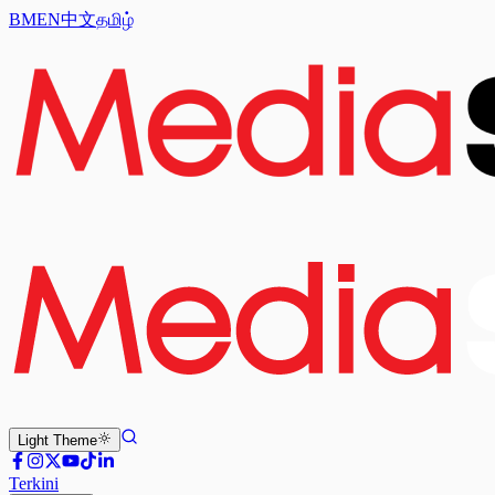
BM
EN
中文
தமிழ்
Light
Theme
Terkini