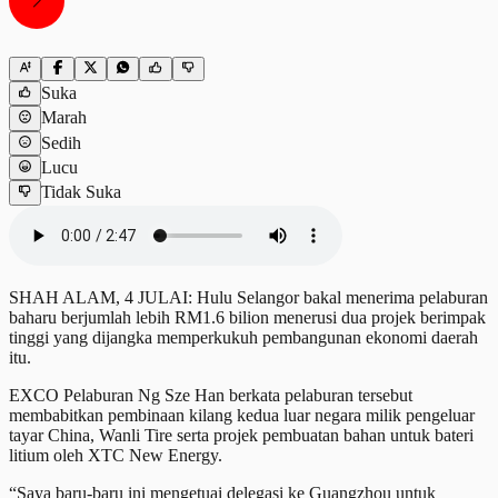
Suka
Marah
Sedih
Lucu
Tidak Suka
SHAH ALAM, 4 JULAI: Hulu Selangor bakal menerima pelaburan
baharu berjumlah lebih RM1.6 bilion menerusi dua projek berimpak
tinggi yang dijangka memperkukuh pembangunan ekonomi daerah
itu.
EXCO Pelaburan Ng Sze Han berkata pelaburan tersebut
membabitkan pembinaan kilang kedua luar negara milik pengeluar
tayar China, Wanli Tire serta projek pembuatan bahan untuk bateri
litium oleh XTC New Energy.
“Saya baru-baru ini mengetuai delegasi ke Guangzhou untuk