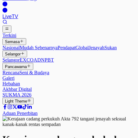
Live
TV
Terkini
Semasa
Nasional
Mudah Sebenarnya
Pendapat
Global
Jenayah
Sukan
Selangor
Selangor
EXCO
ADN
PBT
Pancawarna
Rencana
Seni & Budaya
Galeri
Hebahan
Akhbar Digital
SUKMA 2026
Light
Theme
Aduan Penerbitan