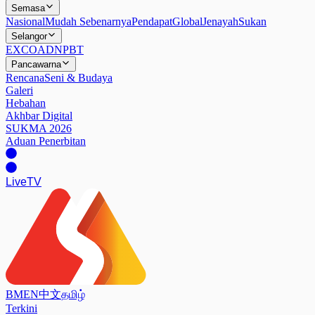
Semasa
Nasional
Mudah Sebenarnya
Pendapat
Global
Jenayah
Sukan
Selangor
EXCO
ADN
PBT
Pancawarna
Rencana
Seni & Budaya
Galeri
Hebahan
Akhbar Digital
SUKMA 2026
Aduan Penerbitan
Live
TV
BM
EN
中文
தமிழ்
Terkini