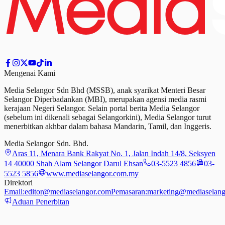
Mengenai Kami
Media Selangor Sdn Bhd (MSSB), anak syarikat Menteri Besar
Selangor Diperbadankan (MBI), merupakan agensi media rasmi
kerajaan Negeri Selangor. Selain portal berita Media Selangor
(sebelum ini dikenali sebagai Selangorkini), Media Selangor turut
menerbitkan akhbar dalam bahasa Mandarin, Tamil,
dan
Inggeris.
Media Selangor Sdn. Bhd.
Aras 11, Menara Bank Rakyat No. 1, Jalan Indah 14/8, Seksyen
14 40000 Shah Alam Selangor Darul Ehsan
03-5523 4856
03-
5523 5856
www.mediaselangor.com.my
Direktori
Email:
editor@mediaselangor.com
Pemasaran:
marketing@mediaselang
Aduan Penerbitan