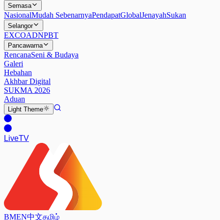
Semasa
Nasional
Mudah Sebenarnya
Pendapat
Global
Jenayah
Sukan
Selangor
EXCO
ADN
PBT
Pancawarna
Rencana
Seni & Budaya
Galeri
Hebahan
Akhbar Digital
SUKMA 2026
Aduan
Light
Theme
Live
TV
BM
EN
中文
தமிழ்