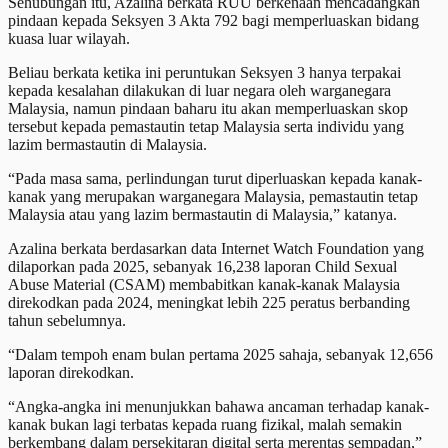
Sehubungan itu, Azalina berkata RUU berkenaan mencadangkan
pindaan kepada Seksyen 3 Akta 792 bagi memperluaskan bidang
kuasa luar wilayah.
Beliau berkata ketika ini peruntukan Seksyen 3 hanya terpakai
kepada kesalahan dilakukan di luar negara oleh warganegara
Malaysia, namun pindaan baharu itu akan memperluaskan skop
tersebut kepada pemastautin tetap Malaysia serta individu yang
lazim bermastautin di Malaysia.
“Pada masa sama, perlindungan turut diperluaskan kepada kanak-
kanak yang merupakan warganegara Malaysia, pemastautin tetap
Malaysia atau yang lazim bermastautin di Malaysia,” katanya.
Azalina berkata berdasarkan data Internet Watch Foundation yang
dilaporkan pada 2025, sebanyak 16,238 laporan Child Sexual
Abuse Material (CSAM) membabitkan kanak-kanak Malaysia
direkodkan pada 2024, meningkat lebih 225 peratus berbanding
tahun sebelumnya.
“Dalam tempoh enam bulan pertama 2025 sahaja, sebanyak 12,656
laporan direkodkan.
“Angka-angka ini menunjukkan bahawa ancaman terhadap kanak-
kanak bukan lagi terbatas kepada ruang fizikal, malah semakin
berkembang dalam persekitaran digital serta merentas sempadan,”