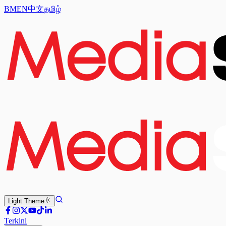
BM
EN
中文
தமிழ்
Light
Theme
Terkini