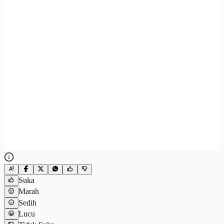
Suka
Marah
Sedih
Lucu