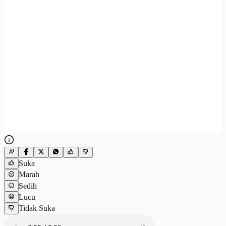
Suka
Marah
Sedih
Lucu
Tidak Suka