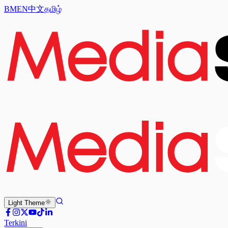
BM
EN
中文
தமிழ்
Light
Theme
Terkini