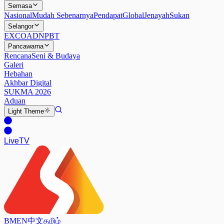
Semasa
Nasional
Mudah Sebenarnya
Pendapat
Global
Jenayah
Sukan
Selangor
EXCO
ADN
PBT
Pancawarna
Rencana
Seni & Budaya
Galeri
Hebahan
Akhbar Digital
SUKMA 2026
Aduan
Light
Theme
Live
TV
BM
EN
中文
தமிழ்