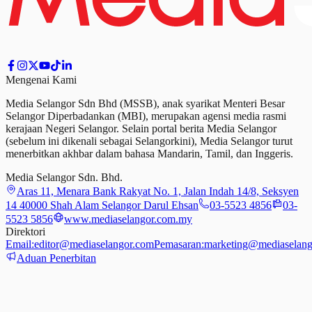
Mengenai Kami
Media Selangor Sdn Bhd (MSSB), anak syarikat Menteri Besar
Selangor Diperbadankan (MBI), merupakan agensi media rasmi
kerajaan Negeri Selangor. Selain portal berita Media Selangor
(sebelum ini dikenali sebagai Selangorkini), Media Selangor turut
menerbitkan akhbar dalam bahasa Mandarin, Tamil,
dan
Inggeris.
Media Selangor Sdn. Bhd.
Aras 11, Menara Bank Rakyat No. 1, Jalan Indah 14/8, Seksyen
14 40000 Shah Alam Selangor Darul Ehsan
03-5523 4856
03-
5523 5856
www.mediaselangor.com.my
Direktori
Email:
editor@mediaselangor.com
Pemasaran:
marketing@mediaselang
Aduan Penerbitan