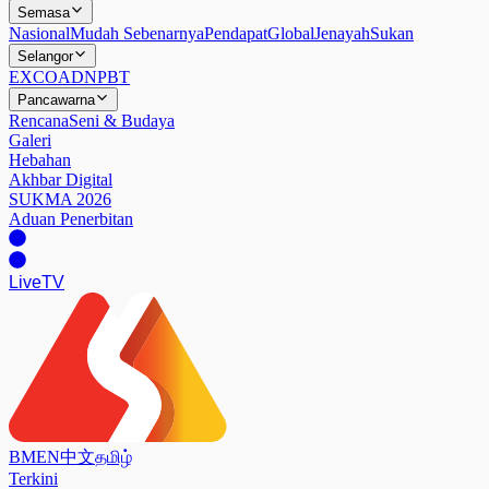
Semasa
Nasional
Mudah Sebenarnya
Pendapat
Global
Jenayah
Sukan
Selangor
EXCO
ADN
PBT
Pancawarna
Rencana
Seni & Budaya
Galeri
Hebahan
Akhbar Digital
SUKMA 2026
Aduan Penerbitan
Live
TV
BM
EN
中文
தமிழ்
Terkini