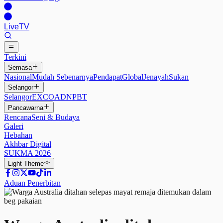
Live
TV
Terkini
Semasa
Nasional
Mudah Sebenarnya
Pendapat
Global
Jenayah
Sukan
Selangor
Selangor
EXCO
ADN
PBT
Pancawarna
Rencana
Seni & Budaya
Galeri
Hebahan
Akhbar Digital
SUKMA 2026
Light
Theme
Aduan Penerbitan