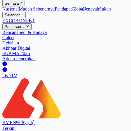
Semasa
Nasional
Mudah Sebenarnya
Pendapat
Global
Jenayah
Sukan
Selangor
EXCO
ADN
PBT
Pancawarna
Rencana
Seni & Budaya
Galeri
Hebahan
Akhbar Digital
SUKMA 2026
Aduan Penerbitan
Live
TV
BM
EN
中文
தமிழ்
Terkini