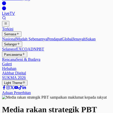
Live
TV
Terkini
Semasa
Nasional
Mudah Sebenarnya
Pendapat
Global
Jenayah
Sukan
Selangor
Selangor
EXCO
ADN
PBT
Pancawarna
Rencana
Seni & Budaya
Galeri
Hebahan
Akhbar Digital
SUKMA 2026
Light
Theme
Aduan Penerbitan
Media rakan strategik PBT