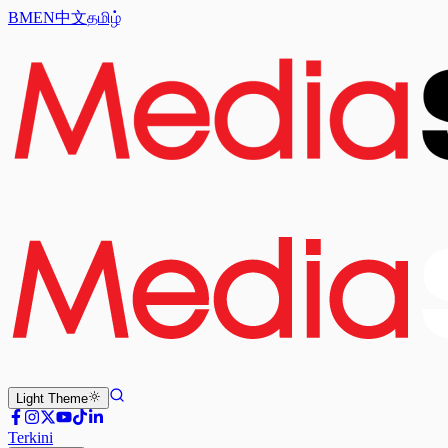
BM
EN
中文
தமிழ்
Light
Theme
Terkini