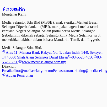
Mengenai Kami
Media Selangor Sdn Bhd (MSSB), anak syarikat Menteri Besar
Selangor Diperbadankan (MBI), merupakan agensi media rasmi
kerajaan Negeri Selangor. Selain portal berita Media Selangor
(sebelum ini dikenali sebagai Selangorkini), Media Selangor turut
menerbitkan akhbar dalam bahasa Mandarin, Tamil,
dan
Inggeris.
Media Selangor Sdn. Bhd.
Aras 11, Menara Bank Rakyat No. 1, Jalan Indah 14/8, Seksyen
14 40000 Shah Alam Selangor Darul Ehsan
03-5523 4856
03-
5523 5856
www.mediaselangor.com.my
Direktori
Email:
editor@mediaselangor.com
Pemasaran:
marketing@mediaselang
Aduan Penerbitan