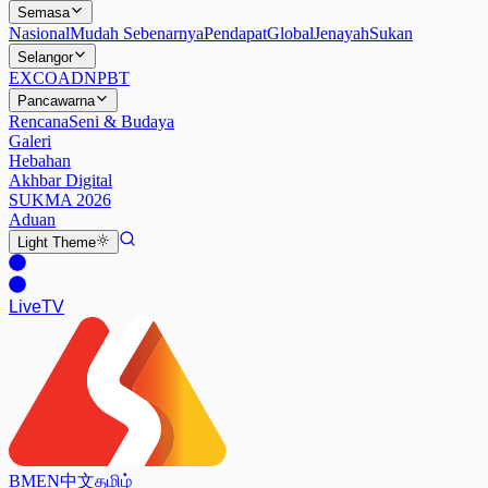
Semasa
Nasional
Mudah Sebenarnya
Pendapat
Global
Jenayah
Sukan
Selangor
EXCO
ADN
PBT
Pancawarna
Rencana
Seni & Budaya
Galeri
Hebahan
Akhbar Digital
SUKMA 2026
Aduan
Light
Theme
Live
TV
BM
EN
中文
தமிழ்