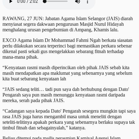
RAWANG, 27 JUN: Jabatan Agama Islam Selangor (JAIS) diarah
menyiasat segera dakwaan pengurusan Masjid Nurul Hidayah
menghalang urusan pengebumian di Ampang, Khamis lalu.
EXCO Agama Islam Dr Mohammad Fahmi Ngah berkata siasatan
perlu dilakukan secara terperinci bagi memastikan perkara sebenar
dikenal pasti sekali gus mengelakkan sebarang fitnah terhadap
mana-mana pihak.
“Kenyataan rasmi masih diperincikan oleh pihak JAIS sebab kita
masih mendapatkan apa maklumat yang sebenarnya yang sebelum
kita buat sebarang kenyataan lah
“JAIS sedang teliti… tadi pun saya dah berhubung dengan Dato'
Pengarah saya pun masih menunggu kenyataan rasmi daripada
mereka, serah pada pihak JAIS.
“Cadangan saya kepada Dato' Pengarah sesegera mungkin tapi saya
rasa JAIS juga harus mengambil masa untuk meneliti dengan
seteliti-telitinya apakah perkara yang sebenarnya berlaku supaya tak
timbul fitnah dan sebagainyalah,” katanya.
Beliau ditemui pada majlis perasmian Karnival Agensi Islam