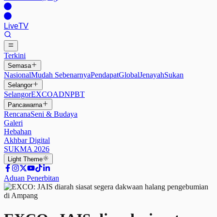
Live
TV
Terkini
Semasa
Nasional
Mudah Sebenarnya
Pendapat
Global
Jenayah
Sukan
Selangor
Selangor
EXCO
ADN
PBT
Pancawarna
Rencana
Seni & Budaya
Galeri
Hebahan
Akhbar Digital
SUKMA 2026
Light
Theme
Aduan Penerbitan