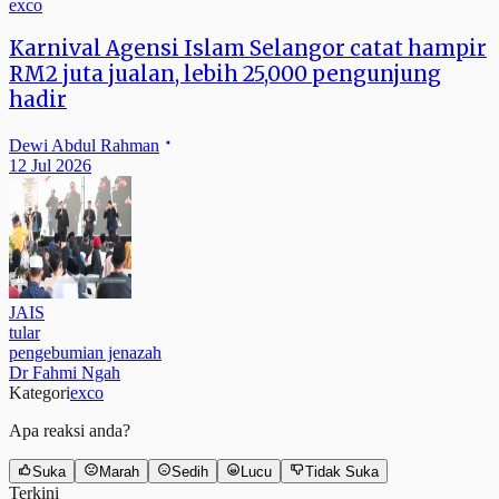
exco
Karnival Agensi Islam Selangor catat hampir
RM2 juta jualan, lebih 25,000 pengunjung
hadir
Dewi Abdul Rahman
12 Jul 2026
JAIS
tular
pengebumian jenazah
Dr Fahmi Ngah
Kategori
exco
Apa reaksi anda?
Suka
Marah
Sedih
Lucu
Tidak Suka
Terkini