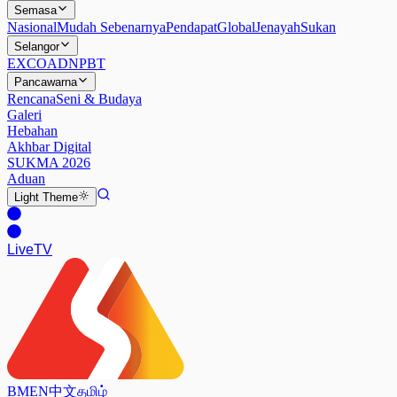
Semasa
Nasional
Mudah Sebenarnya
Pendapat
Global
Jenayah
Sukan
Selangor
EXCO
ADN
PBT
Pancawarna
Rencana
Seni & Budaya
Galeri
Hebahan
Akhbar Digital
SUKMA 2026
Aduan
Light
Theme
Live
TV
BM
EN
中文
தமிழ்