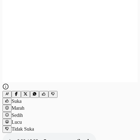
Suka
Marah
Sedih
Lucu
Tidak Suka