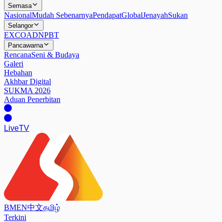
Semasa
Nasional
Mudah Sebenarnya
Pendapat
Global
Jenayah
Sukan
Selangor
EXCO
ADN
PBT
Pancawarna
Rencana
Seni & Budaya
Galeri
Hebahan
Akhbar Digital
SUKMA 2026
Aduan Penerbitan
Live
TV
BM
EN
中文
தமிழ்
Terkini