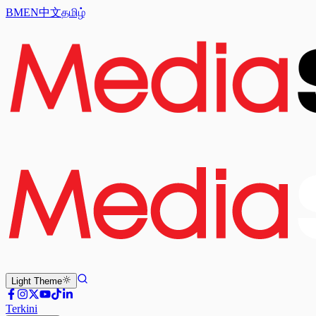
BM
EN
中文
தமிழ்
Light
Theme
Terkini