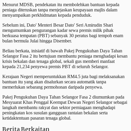
Menurut MDSB, pendekatan itu membolehkan bantuan kepada
peniaga diteruskan tanpa menjejaskan keupayaan majlis dalam
menyampaikan perkhidmatan kepada penduduk.
Sebelum ini, Dato' Menteri Besar Dato' Seri Amirudin Shari
mengumumkan pengurangan kadar sewa premis milik pihak
berkuasa tempatan (PBT) sebanyak 30 peratus bagi tempoh enam
bulan bermula Julai hingga Disember.
Beliau berkata, inisiatif di bawah Pakej Pengukuhan Daya Tahan
Selangor Fasa 2 itu bertujuan membantu peniaga menghadapi kesan
krisis bekalan dan tenaga global, sekali gus memberi manfaat
kepada 21,234 penyewa premis PBT di seluruh Selangor.
Kerajaan Negeri memperuntukkan RM4.5 juta bagi melaksanakan
bantuan itu yang akan disalurkan secara automatik tanpa
memerlukan sebarang permohonan daripada penyewa.
Pakej Pengukuhan Daya Tahan Selangor Fasa 2 diumumkan pada
Mesyuarat Khas Penggal Keempat Dewan Negeri Selangor sebagai
langkah membantu rakyat dan sektor perniagaan menghadapi
peningkatan kos susulan gangguan rantaian bekalan serta
ketidaktentuan pasaran tenaga global.
Berita Berkaitan