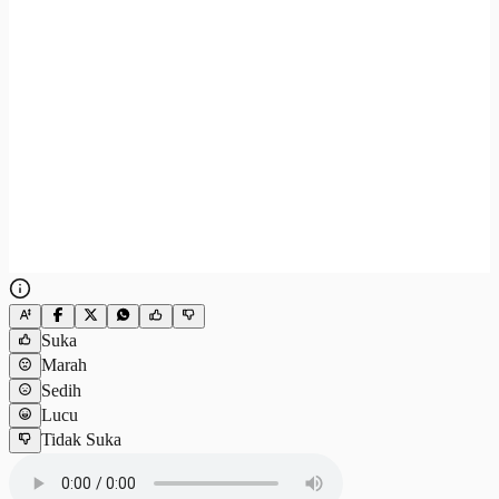
Suka
Marah
Sedih
Lucu
Tidak Suka