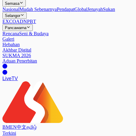
Semasa
Nasional
Mudah Sebenarnya
Pendapat
Global
Jenayah
Sukan
Selangor
EXCO
ADN
PBT
Pancawarna
Rencana
Seni & Budaya
Galeri
Hebahan
Akhbar Digital
SUKMA 2026
Aduan Penerbitan
Live
TV
BM
EN
中文
தமிழ்
Terkini