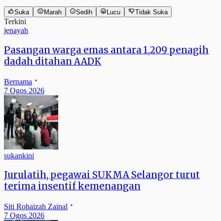
Suka
Marah
Sedih
Lucu
Tidak Suka
Terkini
jenayah
Pasangan warga emas antara 1,209 penagih
dadah ditahan AADK
Bernama
7 Ogos 2026
sukankini
Jurulatih, pegawai SUKMA Selangor turut
terima insentif kemenangan
Siti Rohaizah Zainal
7 Ogos 2026