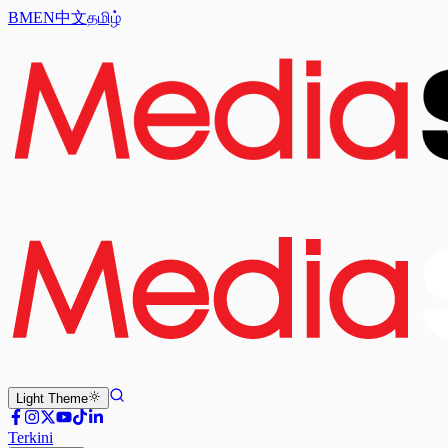
BM
EN
中文
தமிழ்
Light
Theme
Terkini