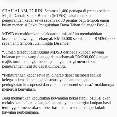
SHAH ALAM, 27 JUN: Seramai 1,400 peniaga di premis seliaan
Majlis Daerah Sabak Bernam (MDSB) bakal menikmati
pengurangan kadar sewa sebanyak 30 peratus bagi tempoh enam
bulan menerusi Pakej Pengukuhan Daya Tahan Selangor Fasa 2.
MDSB memaklumkan pelaksanaan inisiatif itu membabitkan
komitmen kewangan sebanyak RM60,000 sebulan atau RM360,000
sepanjang tempoh Julai hingga Disember.
“Jumlah tersebut ditanggung MDSB daripada kutipan sewaan
bulanan premis yang dianggarkan sebanyak RM200,000 dengan
majlis turut merangka beberapa langkah bagi memastikan
pengurangan hasil itu dapat diimbangi.
“Pengurangan kadar sewa ini diharap dapat memberi sedikit
kelegaan kepada peniaga khsususnya dalam menghadapi
peningkatan kos operasi dan cabaran ekonomi semasa," maklumnya
menerusi kenyataan,
Bagi memastikan kedudukan kewangan kekal stabil, MDSB akan
melaksakan beberapa langkah antaranya mempergiat kutipan hasil
tertunggak, meneroka sumber hasil baharu serta memperkukuh
kawalan perbelanjaan.