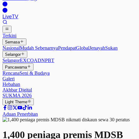
Live
TV
Terkini
Semasa
Nasional
Mudah Sebenarnya
Pendapat
Global
Jenayah
Sukan
Selangor
Selangor
EXCO
ADN
PBT
Pancawarna
Rencana
Seni & Budaya
Galeri
Hebahan
Akhbar Digital
SUKMA 2026
Light
Theme
Aduan Penerbitan
1,400 peniaga premis MDSB