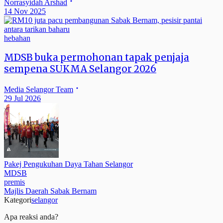
Norrasyidah Arshad
14 Nov 2025
hebahan
MDSB buka permohonan tapak penjaja
sempena SUKMA Selangor 2026
Media Selangor Team
29 Jul 2026
Pakej Pengukuhan Daya Tahan Selangor
MDSB
premis
Majlis Daerah Sabak Bernam
Kategori
selangor
Apa reaksi anda?