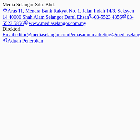
Media Selangor Sdn. Bhd.
Aras 11, Menara Bank Rakyat No. 1, Jalan Indah 14/8, Seksyen
14 40000 Shah Alam Selangor Darul Ehsan
03-5523 4856
03-
5523 5856
www.mediaselangor.com.my
Direktori
Email:
editor@mediaselangor.com
Pemasaran:
marketing@mediaselang
Aduan Penerbitan