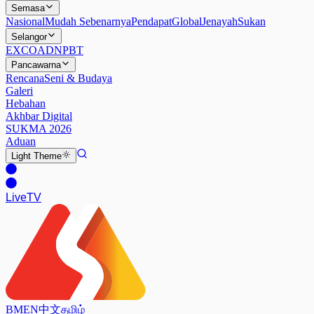
Semasa
Nasional
Mudah Sebenarnya
Pendapat
Global
Jenayah
Sukan
Selangor
EXCO
ADN
PBT
Pancawarna
Rencana
Seni & Budaya
Galeri
Hebahan
Akhbar Digital
SUKMA 2026
Aduan
Light
Theme
Live
TV
BM
EN
中文
தமிழ்