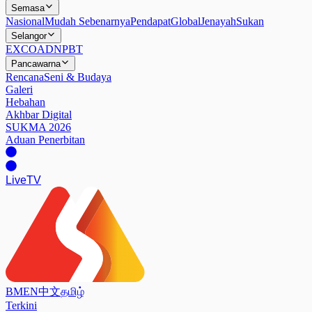
Semasa
Nasional
Mudah Sebenarnya
Pendapat
Global
Jenayah
Sukan
Selangor
EXCO
ADN
PBT
Pancawarna
Rencana
Seni & Budaya
Galeri
Hebahan
Akhbar Digital
SUKMA 2026
Aduan Penerbitan
Live
TV
BM
EN
中文
தமிழ்
Terkini