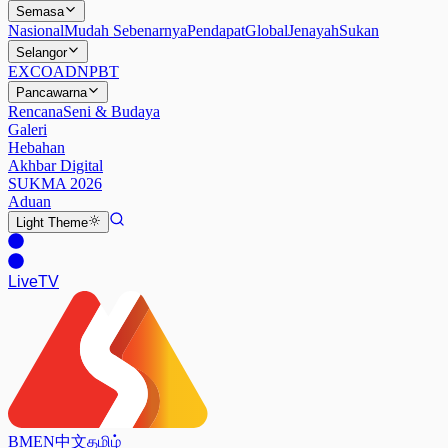
Semasa
Nasional
Mudah Sebenarnya
Pendapat
Global
Jenayah
Sukan
Selangor
EXCO
ADN
PBT
Pancawarna
Rencana
Seni & Budaya
Galeri
Hebahan
Akhbar Digital
SUKMA 2026
Aduan
Light
Theme
Live
TV
BM
EN
中文
தமிழ்