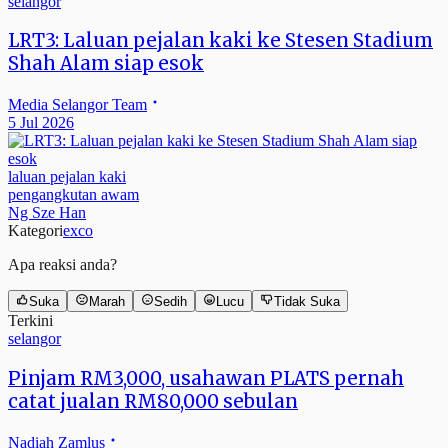
selangor
LRT3: Laluan pejalan kaki ke Stesen Stadium
Shah Alam siap esok
Media Selangor Team
5 Jul 2026
laluan pejalan kaki
pengangkutan awam
Ng Sze Han
Kategori
exco
Apa reaksi anda?
Suka
Marah
Sedih
Lucu
Tidak Suka
Terkini
selangor
Pinjam RM3,000, usahawan PLATS pernah
catat jualan RM80,000 sebulan
Nadiah Zamlus