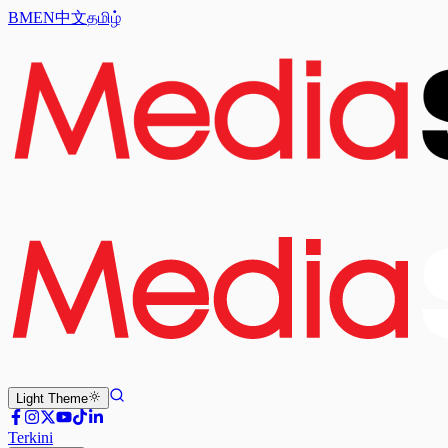
BM
EN
中文
தமிழ்
Light
Theme
Terkini