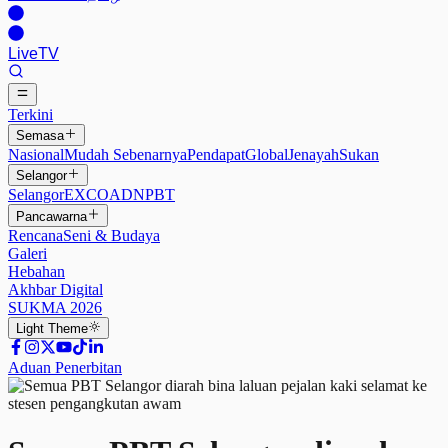
Live
TV
Terkini
Semasa
Nasional
Mudah Sebenarnya
Pendapat
Global
Jenayah
Sukan
Selangor
Selangor
EXCO
ADN
PBT
Pancawarna
Rencana
Seni & Budaya
Galeri
Hebahan
Akhbar Digital
SUKMA 2026
Light
Theme
Aduan Penerbitan