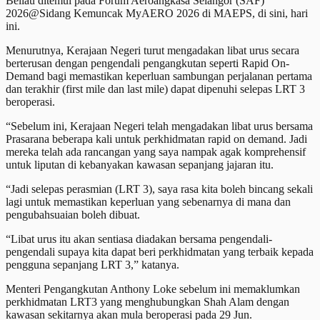
Beliau ditemui pada Forum Aeroangkasa Selangor (SAF)
2026@Sidang Kemuncak MyAERO 2026 di MAEPS, di sini, hari
ini.
Menurutnya, Kerajaan Negeri turut mengadakan libat urus secara
berterusan dengan pengendali pengangkutan seperti Rapid On-
Demand bagi memastikan keperluan sambungan perjalanan pertama
dan terakhir (first mile dan last mile) dapat dipenuhi selepas LRT 3
beroperasi.
“Sebelum ini, Kerajaan Negeri telah mengadakan libat urus bersama
Prasarana beberapa kali untuk perkhidmatan rapid on demand. Jadi
mereka telah ada rancangan yang saya nampak agak komprehensif
untuk liputan di kebanyakan kawasan sepanjang jajaran itu.
“Jadi selepas perasmian (LRT 3), saya rasa kita boleh bincang sekali
lagi untuk memastikan keperluan yang sebenarnya di mana dan
pengubahsuaian boleh dibuat.
“Libat urus itu akan sentiasa diadakan bersama pengendali-
pengendali supaya kita dapat beri perkhidmatan yang terbaik kepada
pengguna sepanjang LRT 3,” katanya.
Menteri Pengangkutan Anthony Loke sebelum ini memaklumkan
perkhidmatan LRT3 yang menghubungkan Shah Alam dengan
kawasan sekitarnya akan mula beroperasi pada 29 Jun.