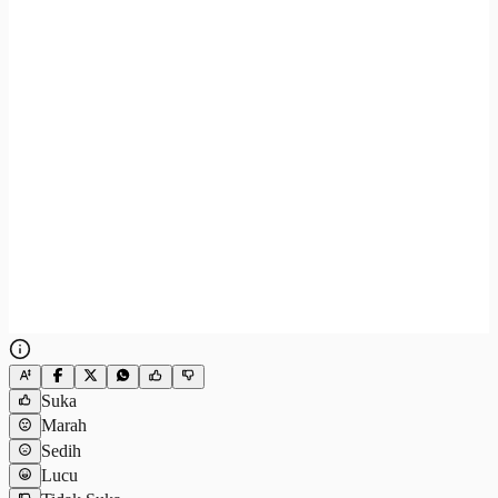
Suka
Marah
Sedih
Lucu