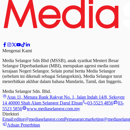
Mengenai Kami
Media Selangor Sdn Bhd (MSSB), anak syarikat Menteri Besar
Selangor Diperbadankan (MBI), merupakan agensi media rasmi
kerajaan Negeri Selangor. Selain portal berita Media Selangor
(sebelum ini dikenali sebagai Selangorkini), Media Selangor turut
menerbitkan akhbar dalam bahasa Mandarin, Tamil,
dan
Inggeris.
Media Selangor Sdn. Bhd.
Aras 11, Menara Bank Rakyat No. 1, Jalan Indah 14/8, Seksyen
14 40000 Shah Alam Selangor Darul Ehsan
03-5523 4856
03-
5523 5856
www.mediaselangor.com.my
Direktori
Email:
editor@mediaselangor.com
Pemasaran:
marketing@mediaselang
Aduan Penerbitan