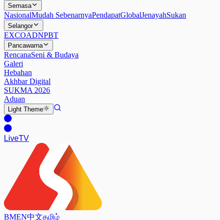
Semasa
Nasional
Mudah Sebenarnya
Pendapat
Global
Jenayah
Sukan
Selangor
EXCO
ADN
PBT
Pancawarna
Rencana
Seni & Budaya
Galeri
Hebahan
Akhbar Digital
SUKMA 2026
Aduan
Light
Theme
Live
TV
BM
EN
中文
தமிழ்