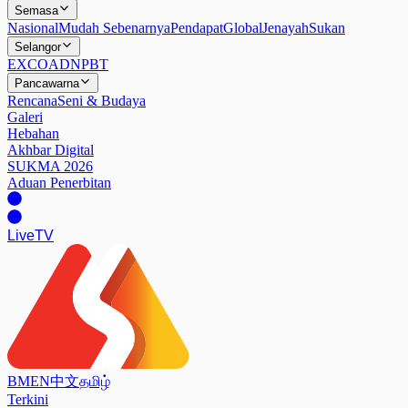
Semasa
Nasional
Mudah Sebenarnya
Pendapat
Global
Jenayah
Sukan
Selangor
EXCO
ADN
PBT
Pancawarna
Rencana
Seni & Budaya
Galeri
Hebahan
Akhbar Digital
SUKMA 2026
Aduan Penerbitan
Live
TV
BM
EN
中文
தமிழ்
Terkini