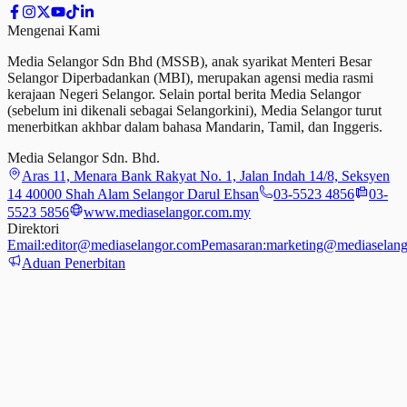
Mengenai Kami
Media Selangor Sdn Bhd (MSSB), anak syarikat Menteri Besar
Selangor Diperbadankan (MBI), merupakan agensi media rasmi
kerajaan Negeri Selangor. Selain portal berita Media Selangor
(sebelum ini dikenali sebagai Selangorkini), Media Selangor turut
menerbitkan akhbar dalam bahasa Mandarin, Tamil,
dan
Inggeris.
Media Selangor Sdn. Bhd.
Aras 11, Menara Bank Rakyat No. 1, Jalan Indah 14/8, Seksyen
14 40000 Shah Alam Selangor Darul Ehsan
03-5523 4856
03-
5523 5856
www.mediaselangor.com.my
Direktori
Email:
editor@mediaselangor.com
Pemasaran:
marketing@mediaselang
Aduan Penerbitan