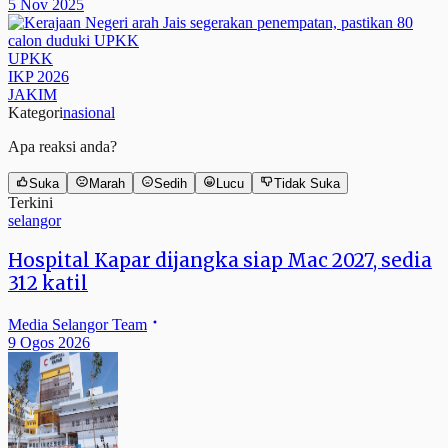
5 Nov 2025
UPKK
IKP 2026
JAKIM
Kategori
nasional
Apa reaksi anda?
Suka
Marah
Sedih
Lucu
Tidak Suka
Terkini
selangor
Hospital Kapar dijangka siap Mac 2027, sedia
312 katil
Media Selangor Team
9 Ogos 2026