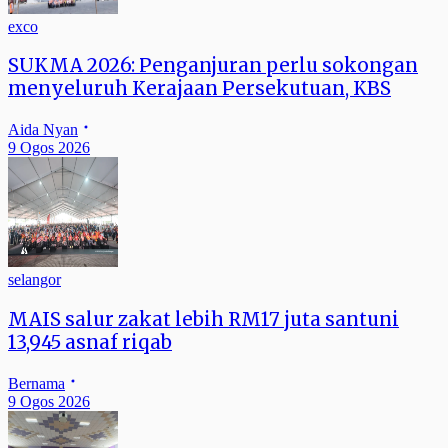
exco
SUKMA 2026: Penganjuran perlu sokongan
menyeluruh Kerajaan Persekutuan, KBS
Aida Nyan
9 Ogos 2026
selangor
MAIS salur zakat lebih RM17 juta santuni
13,945 asnaf riqab
Bernama
9 Ogos 2026