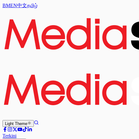
BM
EN
中文
தமிழ்
Light
Theme
Terkini