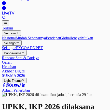
Live
TV
Terkini
Semasa
Nasional
Mudah Sebenarnya
Pendapat
Global
Jenayah
Sukan
Selangor
Selangor
EXCO
ADN
PBT
Pancawarna
Rencana
Seni & Budaya
Galeri
Hebahan
Akhbar Digital
SUKMA 2026
Light
Theme
Aduan Penerbitan
UPKK, IKP 2026 dilaksana