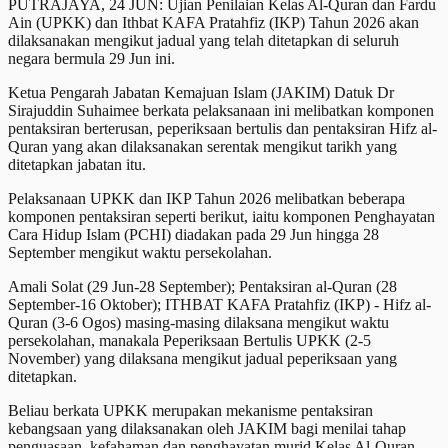
PUTRAJAYA, 24 JUN: Ujian Penilaian Kelas Al-Quran dan Fardu
Ain (UPKK) dan Ithbat KAFA Pratahfiz (IKP) Tahun 2026 akan
dilaksanakan mengikut jadual yang telah ditetapkan di seluruh
negara bermula 29 Jun ini.
Ketua Pengarah Jabatan Kemajuan Islam (JAKIM) Datuk Dr
Sirajuddin Suhaimee berkata pelaksanaan ini melibatkan komponen
pentaksiran berterusan, peperiksaan bertulis dan pentaksiran Hifz al-
Quran yang akan dilaksanakan serentak mengikut tarikh yang
ditetapkan jabatan itu.
Pelaksanaan UPKK dan IKP Tahun 2026 melibatkan beberapa
komponen pentaksiran seperti berikut, iaitu komponen Penghayatan
Cara Hidup Islam (PCHI) diadakan pada 29 Jun hingga 28
September mengikut waktu persekolahan.
Amali Solat (29 Jun-28 September); Pentaksiran al-Quran (28
September-16 Oktober); ITHBAT KAFA Pratahfiz (IKP) - Hifz al-
Quran (3-6 Ogos) masing-masing dilaksana mengikut waktu
persekolahan, manakala Peperiksaan Bertulis UPKK (2-5
November) yang dilaksana mengikut jadual peperiksaan yang
ditetapkan.
Beliau berkata UPKK merupakan mekanisme pentaksiran
kebangsaan yang dilaksanakan oleh JAKIM bagi menilai tahap
penguasaan, kefahaman dan penghayatan murid Kelas Al-Quran