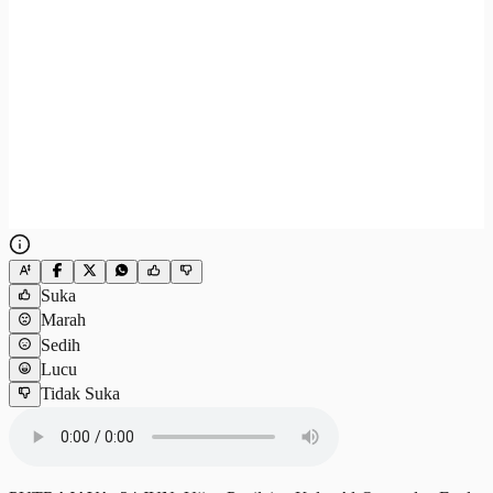
Suka
Marah
Sedih
Lucu
Tidak Suka