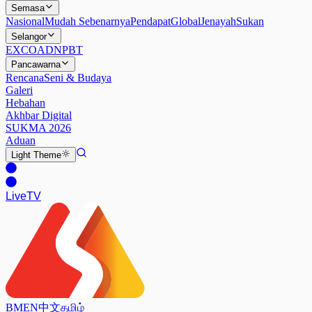
Semasa
Nasional
Mudah Sebenarnya
Pendapat
Global
Jenayah
Sukan
Selangor
EXCO
ADN
PBT
Pancawarna
Rencana
Seni & Budaya
Galeri
Hebahan
Akhbar Digital
SUKMA 2026
Aduan
Light
Theme
Live
TV
BM
EN
中文
தமிழ்