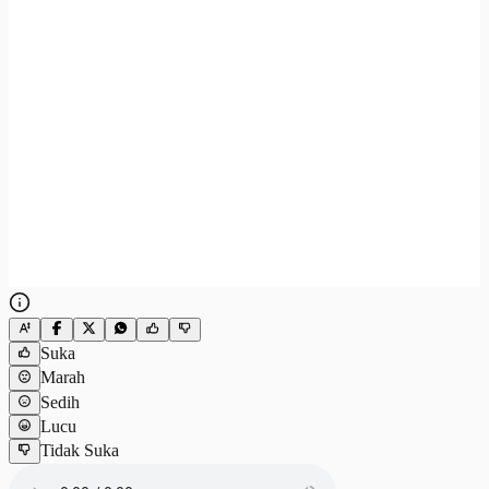
Suka
Marah
Sedih
Lucu
Tidak Suka