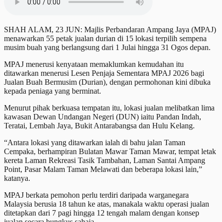
SHAH ALAM, 23 JUN: Majlis Perbandaran Ampang Jaya (MPAJ)
menawarkan 55 petak jualan durian di 15 lokasi terpilih sempena
musim buah yang berlangsung dari 1 Julai hingga 31 Ogos depan.
MPAJ menerusi kenyataan memaklumkan kemudahan itu
ditawarkan menerusi Lesen Penjaja Sementara MPAJ 2026 bagi
Jualan Buah Bermusim (Durian), dengan permohonan kini dibuka
kepada peniaga yang berminat.
Menurut pihak berkuasa tempatan itu, lokasi jualan melibatkan lima
kawasan Dewan Undangan Negeri (DUN) iaitu Pandan Indah,
Teratai, Lembah Jaya, Bukit Antarabangsa dan Hulu Kelang.
“Antara lokasi yang ditawarkan ialah di bahu jalan Taman
Cempaka, berhampiran Bulatan Mawar Taman Mawar, tempat letak
kereta Laman Rekreasi Tasik Tambahan, Laman Santai Ampang
Point, Pasar Malam Taman Melawati dan beberapa lokasi lain,”
katanya.
MPAJ berkata pemohon perlu terdiri daripada warganegara
Malaysia berusia 18 tahun ke atas, manakala waktu operasi jualan
ditetapkan dari 7 pagi hingga 12 tengah malam dengan konsep
jualan secara bungkus sahaja.