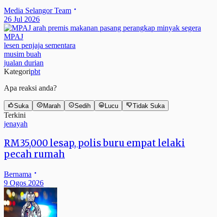
Media Selangor Team
26 Jul 2026
MPAJ
lesen penjaja sementara
musim buah
jualan durian
Kategori
pbt
Apa reaksi anda?
Suka
Marah
Sedih
Lucu
Tidak Suka
Terkini
jenayah
RM35,000 lesap, polis buru empat lelaki
pecah rumah
Bernama
9 Ogos 2026