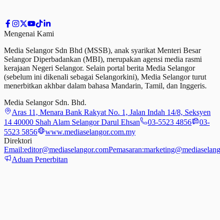
Mengenai Kami
Media Selangor Sdn Bhd (MSSB), anak syarikat Menteri Besar
Selangor Diperbadankan (MBI), merupakan agensi media rasmi
kerajaan Negeri Selangor. Selain portal berita Media Selangor
(sebelum ini dikenali sebagai Selangorkini), Media Selangor turut
menerbitkan akhbar dalam bahasa Mandarin, Tamil,
dan
Inggeris.
Media Selangor Sdn. Bhd.
Aras 11, Menara Bank Rakyat No. 1, Jalan Indah 14/8, Seksyen
14 40000 Shah Alam Selangor Darul Ehsan
03-5523 4856
03-
5523 5856
www.mediaselangor.com.my
Direktori
Email:
editor@mediaselangor.com
Pemasaran:
marketing@mediaselang
Aduan Penerbitan