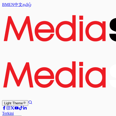
BM
EN
中文
தமிழ்
Light
Theme
Terkini