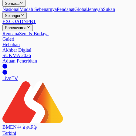
Semasa
Nasional
Mudah Sebenarnya
Pendapat
Global
Jenayah
Sukan
Selangor
EXCO
ADN
PBT
Pancawarna
Rencana
Seni & Budaya
Galeri
Hebahan
Akhbar Digital
SUKMA 2026
Aduan Penerbitan
Live
TV
BM
EN
中文
தமிழ்
Terkini