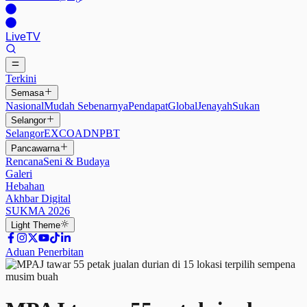
Live
TV
Terkini
Semasa
Nasional
Mudah Sebenarnya
Pendapat
Global
Jenayah
Sukan
Selangor
Selangor
EXCO
ADN
PBT
Pancawarna
Rencana
Seni & Budaya
Galeri
Hebahan
Akhbar Digital
SUKMA 2026
Light
Theme
Aduan Penerbitan