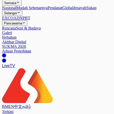
Semasa
Nasional
Mudah Sebenarnya
Pendapat
Global
Jenayah
Sukan
Selangor
EXCO
ADN
PBT
Pancawarna
Rencana
Seni & Budaya
Galeri
Hebahan
Akhbar Digital
SUKMA 2026
Aduan Penerbitan
Live
TV
BM
EN
中文
தமிழ்
Terkini