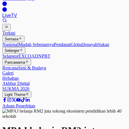
Live
TV
Terkini
Semasa
Nasional
Mudah Sebenarnya
Pendapat
Global
Jenayah
Sukan
Selangor
Selangor
EXCO
ADN
PBT
Pancawarna
Rencana
Seni & Budaya
Galeri
Hebahan
Akhbar Digital
SUKMA 2026
Light
Theme
Aduan Penerbitan