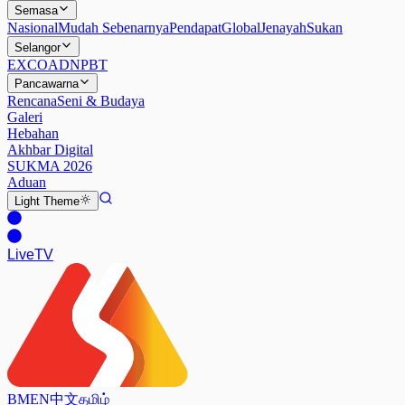
Semasa
Nasional
Mudah Sebenarnya
Pendapat
Global
Jenayah
Sukan
Selangor
EXCO
ADN
PBT
Pancawarna
Rencana
Seni & Budaya
Galeri
Hebahan
Akhbar Digital
SUKMA 2026
Aduan
Light
Theme
Live
TV
BM
EN
中文
தமிழ்