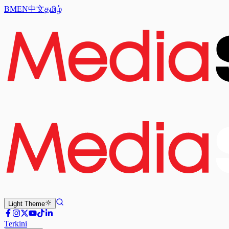
BM
EN
中文
தமிழ்
Light
Theme
Terkini