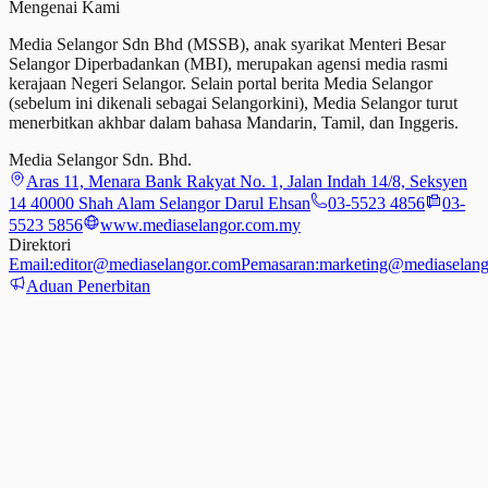
Mengenai Kami
Media Selangor Sdn Bhd (MSSB), anak syarikat Menteri Besar
Selangor Diperbadankan (MBI), merupakan agensi media rasmi
kerajaan Negeri Selangor. Selain portal berita Media Selangor
(sebelum ini dikenali sebagai Selangorkini), Media Selangor turut
menerbitkan akhbar dalam bahasa Mandarin, Tamil,
dan
Inggeris.
Media Selangor Sdn. Bhd.
Aras 11, Menara Bank Rakyat No. 1, Jalan Indah 14/8, Seksyen
14 40000 Shah Alam Selangor Darul Ehsan
03-5523 4856
03-
5523 5856
www.mediaselangor.com.my
Direktori
Email:
editor@mediaselangor.com
Pemasaran:
marketing@mediaselang
Aduan Penerbitan