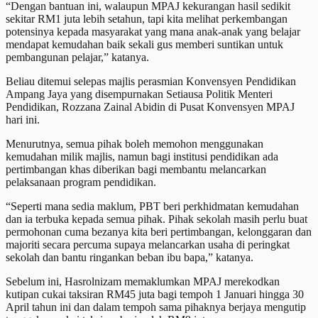
“Dengan bantuan ini, walaupun MPAJ kekurangan hasil sedikit
sekitar RM1 juta lebih setahun, tapi kita melihat perkembangan
potensinya kepada masyarakat yang mana anak-anak yang belajar
mendapat kemudahan baik sekali gus memberi suntikan untuk
pembangunan pelajar,” katanya.
Beliau ditemui selepas majlis perasmian Konvensyen Pendidikan
Ampang Jaya yang disempurnakan Setiausa Politik Menteri
Pendidikan, Rozzana Zainal Abidin di Pusat Konvensyen MPAJ
hari ini.
Menurutnya, semua pihak boleh memohon menggunakan
kemudahan milik majlis, namun bagi institusi pendidikan ada
pertimbangan khas diberikan bagi membantu melancarkan
pelaksanaan program pendidikan.
“Seperti mana sedia maklum, PBT beri perkhidmatan kemudahan
dan ia terbuka kepada semua pihak. Pihak sekolah masih perlu buat
permohonan cuma bezanya kita beri pertimbangan, kelonggaran dan
majoriti secara percuma supaya melancarkan usaha di peringkat
sekolah dan bantu ringankan beban ibu bapa,” katanya.
Sebelum ini, Hasrolnizam memaklumkan MPAJ merekodkan
kutipan cukai taksiran RM45 juta bagi tempoh 1 Januari hingga 30
April tahun ini dan dalam tempoh sama pihaknya berjaya mengutip