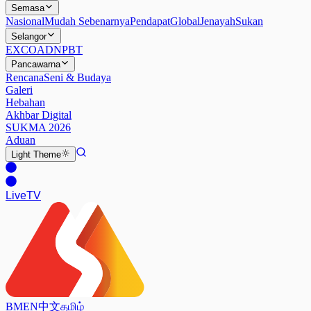
Semasa
Nasional
Mudah Sebenarnya
Pendapat
Global
Jenayah
Sukan
Selangor
EXCO
ADN
PBT
Pancawarna
Rencana
Seni & Budaya
Galeri
Hebahan
Akhbar Digital
SUKMA 2026
Aduan
Light
Theme
Live
TV
BM
EN
中文
தமிழ்