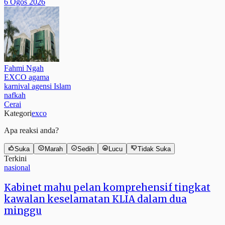
6 Ogos 2026
Fahmi Ngah
EXCO agama
karnival agensi Islam
nafkah
Cerai
Kategori
exco
Apa reaksi anda?
Suka
Marah
Sedih
Lucu
Tidak Suka
Terkini
nasional
Kabinet mahu pelan komprehensif tingkat
kawalan keselamatan KLIA dalam dua
minggu