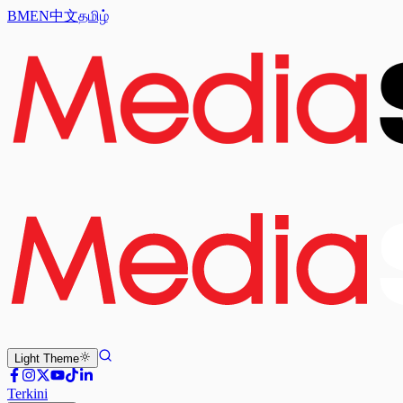
BM
EN
中文
தமிழ்
Light
Theme
Terkini