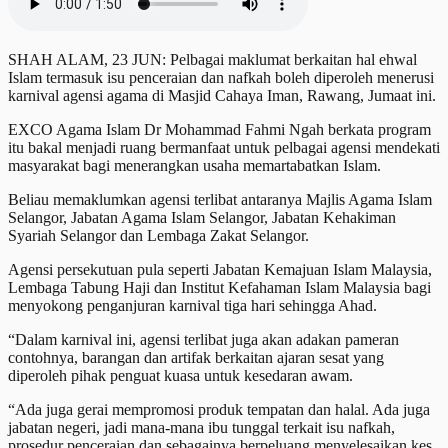
SHAH ALAM, 23 JUN: Pelbagai maklumat berkaitan hal ehwal
Islam termasuk isu penceraian dan nafkah boleh diperoleh menerusi
karnival agensi agama di Masjid Cahaya Iman, Rawang, Jumaat ini.
EXCO Agama Islam Dr Mohammad Fahmi Ngah berkata program
itu bakal menjadi ruang bermanfaat untuk pelbagai agensi mendekati
masyarakat bagi menerangkan usaha memartabatkan Islam.
Beliau memaklumkan agensi terlibat antaranya Majlis Agama Islam
Selangor, Jabatan Agama Islam Selangor, Jabatan Kehakiman
Syariah Selangor dan Lembaga Zakat Selangor.
Agensi persekutuan pula seperti Jabatan Kemajuan Islam Malaysia,
Lembaga Tabung Haji dan Institut Kefahaman Islam Malaysia bagi
menyokong penganjuran karnival tiga hari sehingga Ahad.
“Dalam karnival ini, agensi terlibat juga akan adakan pameran
contohnya, barangan dan artifak berkaitan ajaran sesat yang
diperoleh pihak penguat kuasa untuk kesedaran awam.
“Ada juga gerai mempromosi produk tempatan dan halal. Ada juga
jabatan negeri, jadi mana-mana ibu tunggal terkait isu nafkah,
prosedur penceraian dan sebagainya berpeluang menyelesaikan kes