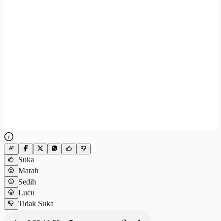
Suka
Marah
Sedih
Lucu
Tidak Suka