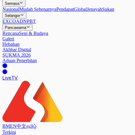
Semasa
Nasional
Mudah Sebenarnya
Pendapat
Global
Jenayah
Sukan
Selangor
EXCO
ADN
PBT
Pancawarna
Rencana
Seni & Budaya
Galeri
Hebahan
Akhbar Digital
SUKMA 2026
Aduan Penerbitan
Live
TV
BM
EN
中文
தமிழ்
Terkini