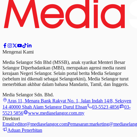
Mengenai Kami
Media Selangor Sdn Bhd (MSSB), anak syarikat Menteri Besar
Selangor Diperbadankan (MBI), merupakan agensi media rasmi
kerajaan Negeri Selangor. Selain portal berita Media Selangor
(sebelum ini dikenali sebagai Selangorkini), Media Selangor turut
menerbitkan akhbar dalam bahasa Mandarin, Tamil,
dan
Inggeris.
Media Selangor Sdn. Bhd.
Aras 11, Menara Bank Rakyat No. 1, Jalan Indah 14/8, Seksyen
14 40000 Shah Alam Selangor Darul Ehsan
03-5523 4856
03-
5523 5856
www.mediaselangor.com.my
Direktori
Email:
editor@mediaselangor.com
Pemasaran:
marketing@mediaselang
Aduan Penerbitan