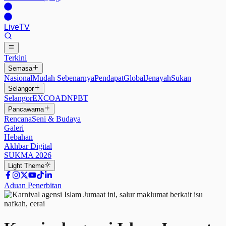
Live
TV
Terkini
Semasa
Nasional
Mudah Sebenarnya
Pendapat
Global
Jenayah
Sukan
Selangor
Selangor
EXCO
ADN
PBT
Pancawarna
Rencana
Seni & Budaya
Galeri
Hebahan
Akhbar Digital
SUKMA 2026
Light
Theme
Aduan Penerbitan