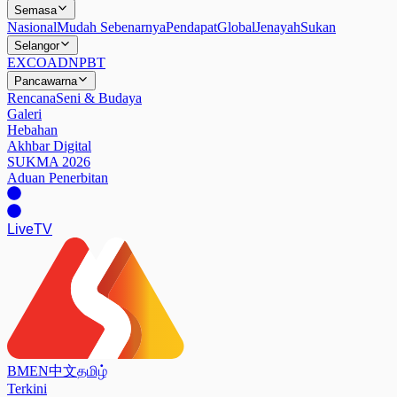
Semasa
Nasional
Mudah Sebenarnya
Pendapat
Global
Jenayah
Sukan
Selangor
EXCO
ADN
PBT
Pancawarna
Rencana
Seni & Budaya
Galeri
Hebahan
Akhbar Digital
SUKMA 2026
Aduan Penerbitan
Live
TV
BM
EN
中文
தமிழ்
Terkini