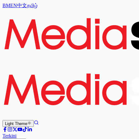
BM
EN
中文
தமிழ்
Light
Theme
Terkini