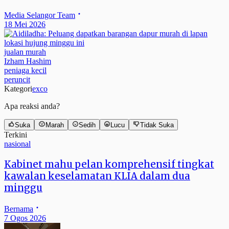
Media Selangor Team
18 Mei 2026
jualan murah
Izham Hashim
peniaga kecil
peruncit
Kategori
exco
Apa reaksi anda?
Suka
Marah
Sedih
Lucu
Tidak Suka
Terkini
nasional
Kabinet mahu pelan komprehensif tingkat
kawalan keselamatan KLIA dalam dua
minggu
Bernama
7 Ogos 2026