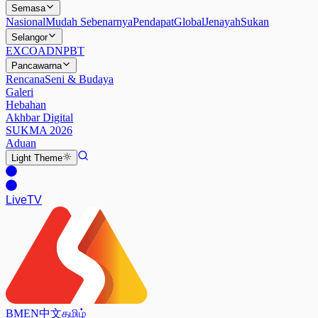
Semasa
Nasional
Mudah Sebenarnya
Pendapat
Global
Jenayah
Sukan
Selangor
EXCO
ADN
PBT
Pancawarna
Rencana
Seni & Budaya
Galeri
Hebahan
Akhbar Digital
SUKMA 2026
Aduan
Light
Theme
Live
TV
BM
EN
中文
தமிழ்