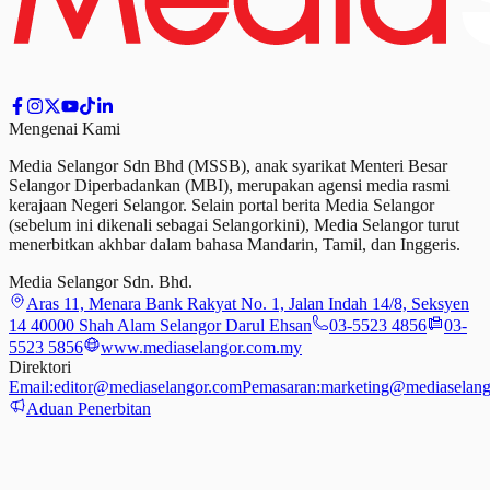
Mengenai Kami
Media Selangor Sdn Bhd (MSSB), anak syarikat Menteri Besar
Selangor Diperbadankan (MBI), merupakan agensi media rasmi
kerajaan Negeri Selangor. Selain portal berita Media Selangor
(sebelum ini dikenali sebagai Selangorkini), Media Selangor turut
menerbitkan akhbar dalam bahasa Mandarin, Tamil,
dan
Inggeris.
Media Selangor Sdn. Bhd.
Aras 11, Menara Bank Rakyat No. 1, Jalan Indah 14/8, Seksyen
14 40000 Shah Alam Selangor Darul Ehsan
03-5523 4856
03-
5523 5856
www.mediaselangor.com.my
Direktori
Email:
editor@mediaselangor.com
Pemasaran:
marketing@mediaselang
Aduan Penerbitan