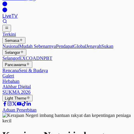
Live
TV
Terkini
Semasa
Nasional
Mudah Sebenarnya
Pendapat
Global
Jenayah
Sukan
Selangor
Selangor
EXCO
ADN
PBT
Pancawarna
Rencana
Seni & Budaya
Galeri
Hebahan
Akhbar Digital
SUKMA 2026
Light
Theme
Aduan Penerbitan