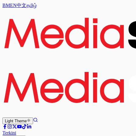
BM
EN
中文
தமிழ்
Light
Theme
Terkini