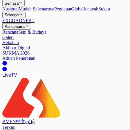
Semasa
Nasional
Mudah Sebenarnya
Pendapat
Global
Jenayah
Sukan
Selangor
EXCO
ADN
PBT
Pancawarna
Rencana
Seni & Budaya
Galeri
Hebahan
Akhbar Digital
SUKMA 2026
Aduan Penerbitan
Live
TV
BM
EN
中文
தமிழ்
Terkini