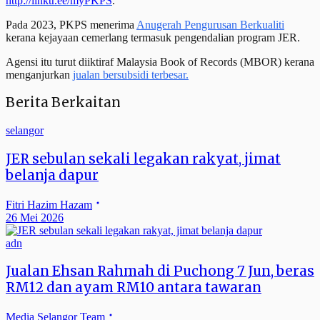
http://linktr.ee/myPKPS
.
Pada 2023, PKPS menerima
Anugerah Pengurusan Berkualiti
kerana kejayaan cemerlang termasuk pengendalian program JER.
Agensi itu turut diiktiraf Malaysia Book of Records (MBOR) kerana
menganjurkan
jualan bersubsidi terbesar.
Berita Berkaitan
selangor
JER sebulan sekali legakan rakyat, jimat
belanja dapur
Fitri Hazim Hazam
26 Mei 2026
adn
Jualan Ehsan Rahmah di Puchong 7 Jun, beras
RM12 dan ayam RM10 antara tawaran
Media Selangor Team