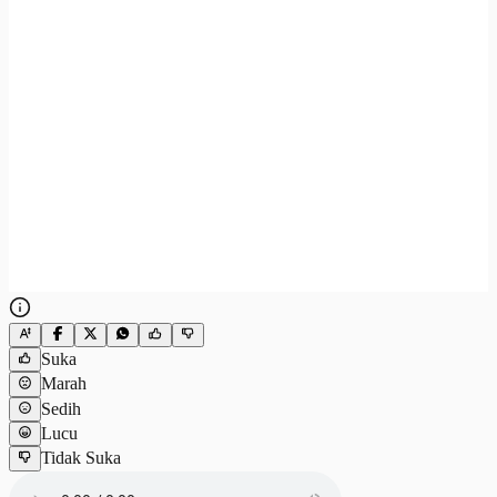
Suka
Marah
Sedih
Lucu
Tidak Suka