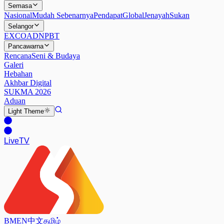
Semasa
Nasional
Mudah Sebenarnya
Pendapat
Global
Jenayah
Sukan
Selangor
EXCO
ADN
PBT
Pancawarna
Rencana
Seni & Budaya
Galeri
Hebahan
Akhbar Digital
SUKMA 2026
Aduan
Light
Theme
Live
TV
BM
EN
中文
தமிழ்