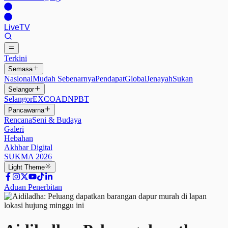
Live
TV
Terkini
Semasa
Nasional
Mudah Sebenarnya
Pendapat
Global
Jenayah
Sukan
Selangor
Selangor
EXCO
ADN
PBT
Pancawarna
Rencana
Seni & Budaya
Galeri
Hebahan
Akhbar Digital
SUKMA 2026
Light
Theme
Aduan Penerbitan