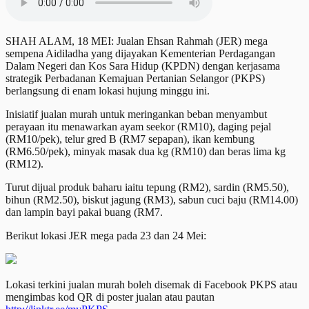
SHAH ALAM, 18 MEI: Jualan Ehsan Rahmah (JER) mega
sempena Aidiladha yang dijayakan Kementerian Perdagangan
Dalam Negeri dan Kos Sara Hidup (KPDN) dengan kerjasama
strategik Perbadanan Kemajuan Pertanian Selangor (PKPS)
berlangsung di enam lokasi hujung minggu ini.
Inisiatif jualan murah untuk meringankan beban menyambut
perayaan itu menawarkan ayam seekor (RM10), daging pejal
(RM10/pek), telur gred B (RM7 sepapan), ikan kembung
(RM6.50/pek), minyak masak dua kg (RM10) dan beras lima kg
(RM12).
Turut dijual produk baharu iaitu tepung (RM2), sardin (RM5.50),
bihun (RM2.50), biskut jagung (RM3), sabun cuci baju (RM14.00)
dan lampin bayi pakai buang (RM7.
Berikut lokasi JER mega pada 23 dan 24 Mei:
Lokasi terkini jualan murah boleh disemak di Facebook PKPS atau
mengimbas kod QR di poster jualan atau pautan