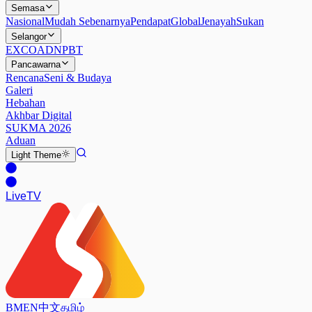
Semasa
Nasional
Mudah Sebenarnya
Pendapat
Global
Jenayah
Sukan
Selangor
EXCO
ADN
PBT
Pancawarna
Rencana
Seni & Budaya
Galeri
Hebahan
Akhbar Digital
SUKMA 2026
Aduan
Light
Theme
Live
TV
BM
EN
中文
தமிழ்