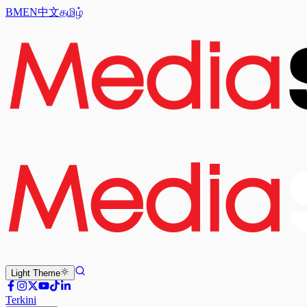
BM
EN
中文
தமிழ்
Light
Theme
Terkini