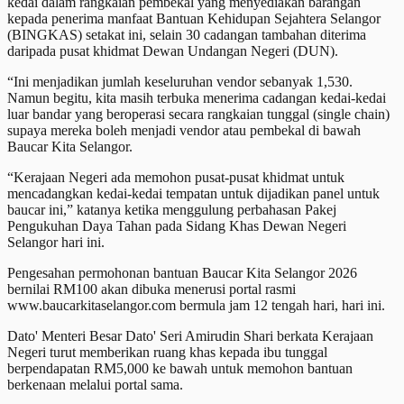
kedai dalam rangkaian pembekal yang menyediakan barangan
kepada penerima manfaat Bantuan Kehidupan Sejahtera Selangor
(BINGKAS) setakat ini, selain 30 cadangan tambahan diterima
daripada pusat khidmat Dewan Undangan Negeri (DUN).
“Ini menjadikan jumlah keseluruhan vendor sebanyak 1,530.
Namun begitu, kita masih terbuka menerima cadangan kedai-kedai
luar bandar yang beroperasi secara rangkaian tunggal (single chain)
supaya mereka boleh menjadi vendor atau pembekal di bawah
Baucar Kita Selangor.
“Kerajaan Negeri ada memohon pusat-pusat khidmat untuk
mencadangkan kedai-kedai tempatan untuk dijadikan panel untuk
baucar ini,” katanya ketika menggulung perbahasan Pakej
Pengukuhan Daya Tahan pada Sidang Khas Dewan Negeri
Selangor hari ini.
Pengesahan permohonan bantuan Baucar Kita Selangor 2026
bernilai RM100 akan dibuka menerusi portal rasmi
www.baucarkitaselangor.com bermula jam 12 tengah hari, hari ini.
Dato' Menteri Besar Dato' Seri Amirudin Shari berkata Kerajaan
Negeri turut memberikan ruang khas kepada ibu tunggal
berpendapatan RM5,000 ke bawah untuk memohon bantuan
berkenaan melalui portal sama.