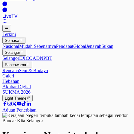
Live
TV
Terkini
Semasa
Nasional
Mudah Sebenarnya
Pendapat
Global
Jenayah
Sukan
Selangor
Selangor
EXCO
ADN
PBT
Pancawarna
Rencana
Seni & Budaya
Galeri
Hebahan
Akhbar Digital
SUKMA 2026
Light
Theme
Aduan Penerbitan