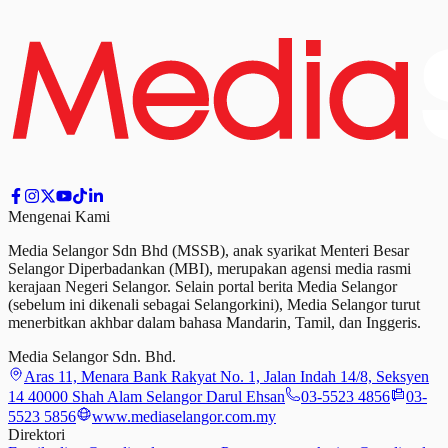
Mengenai Kami
Media Selangor Sdn Bhd (MSSB), anak syarikat Menteri Besar
Selangor Diperbadankan (MBI), merupakan agensi media rasmi
kerajaan Negeri Selangor. Selain portal berita Media Selangor
(sebelum ini dikenali sebagai Selangorkini), Media Selangor turut
menerbitkan akhbar dalam bahasa Mandarin, Tamil,
dan
Inggeris.
Media Selangor Sdn. Bhd.
Aras 11, Menara Bank Rakyat No. 1, Jalan Indah 14/8, Seksyen
14 40000 Shah Alam Selangor Darul Ehsan
03-5523 4856
03-
5523 5856
www.mediaselangor.com.my
Direktori