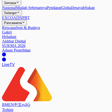
Semasa
Nasional
Mudah Sebenarnya
Pendapat
Global
Jenayah
Sukan
Selangor
EXCO
ADN
PBT
Pancawarna
Rencana
Seni & Budaya
Galeri
Hebahan
Akhbar Digital
SUKMA 2026
Aduan Penerbitan
Live
TV
BM
EN
中文
தமிழ்
Terkini