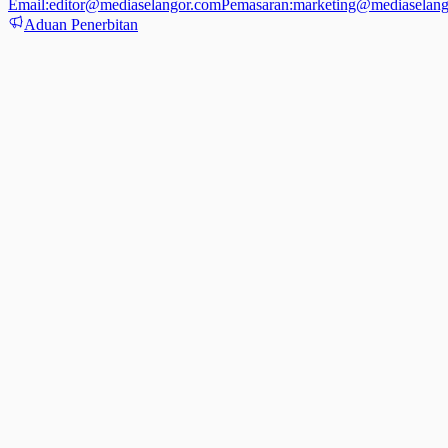
Email:
editor@mediaselangor.com
Pemasaran:
marketing@mediaselang
Aduan Penerbitan