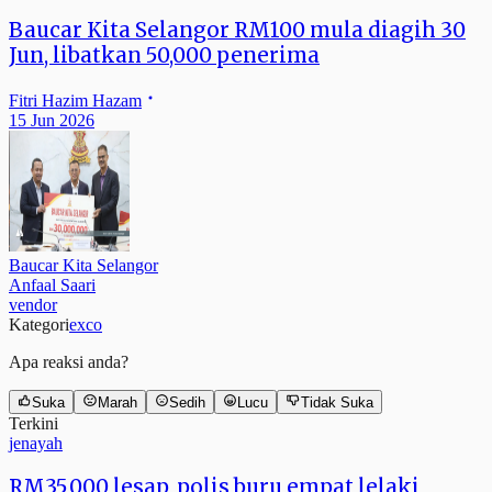
Baucar Kita Selangor RM100 mula diagih 30
Jun, libatkan 50,000 penerima
Fitri Hazim Hazam
15 Jun 2026
Baucar Kita Selangor
Anfaal Saari
vendor
Kategori
exco
Apa reaksi anda?
Suka
Marah
Sedih
Lucu
Tidak Suka
Terkini
jenayah
RM35,000 lesap, polis buru empat lelaki