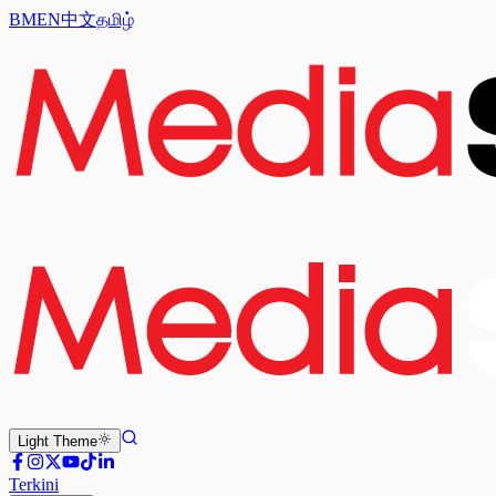
BM
EN
中文
தமிழ்
Light
Theme
Terkini