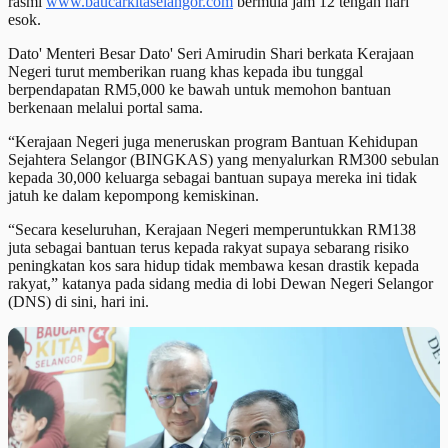
rasmi
www.baucarkitaselangor.com
bermula jam 12 tengah hari
esok.
Dato' Menteri Besar Dato' Seri Amirudin Shari berkata Kerajaan
Negeri turut memberikan ruang khas kepada ibu tunggal
berpendapatan RM5,000 ke bawah untuk memohon bantuan
berkenaan melalui portal sama.
“Kerajaan Negeri juga meneruskan program Bantuan Kehidupan
Sejahtera Selangor (BINGKAS) yang menyalurkan RM300 sebulan
kepada 30,000 keluarga sebagai bantuan supaya mereka ini tidak
jatuh ke dalam kepompong kemiskinan.
“Secara keseluruhan, Kerajaan Negeri memperuntukkan RM138
juta sebagai bantuan terus kepada rakyat supaya sebarang risiko
peningkatan kos sara hidup tidak membawa kesan drastik kepada
rakyat,” katanya pada sidang media di lobi Dewan Negeri Selangor
(DNS) di sini, hari ini.