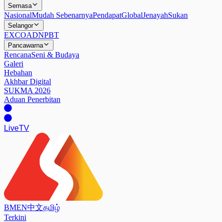
Semasa
Nasional
Mudah Sebenarnya
Pendapat
Global
Jenayah
Sukan
Selangor
EXCO
ADN
PBT
Pancawarna
Rencana
Seni & Budaya
Galeri
Hebahan
Akhbar Digital
SUKMA 2026
Aduan Penerbitan
Live
TV
BM
EN
中文
தமிழ்
Terkini