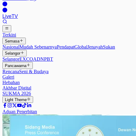
Live
TV
Terkini
Semasa
Nasional
Mudah Sebenarnya
Pendapat
Global
Jenayah
Sukan
Selangor
Selangor
EXCO
ADN
PBT
Pancawarna
Rencana
Seni & Budaya
Galeri
Hebahan
Akhbar Digital
SUKMA 2026
Light
Theme
Aduan Penerbitan