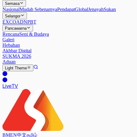
Semasa
Nasional
Mudah Sebenarnya
Pendapat
Global
Jenayah
Sukan
Selangor
EXCO
ADN
PBT
Pancawarna
Rencana
Seni & Budaya
Galeri
Hebahan
Akhbar Digital
SUKMA 2026
Aduan
Light
Theme
Live
TV
BM
EN
中文
தமிழ்