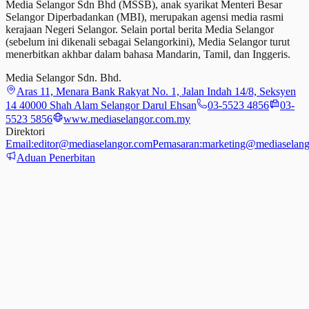
Media Selangor Sdn Bhd (MSSB), anak syarikat Menteri Besar
Selangor Diperbadankan (MBI), merupakan agensi media rasmi
kerajaan Negeri Selangor. Selain portal berita Media Selangor
(sebelum ini dikenali sebagai Selangorkini), Media Selangor turut
menerbitkan akhbar dalam bahasa Mandarin, Tamil,
dan
Inggeris.
Media Selangor Sdn. Bhd.
Aras 11, Menara Bank Rakyat No. 1, Jalan Indah 14/8, Seksyen
14 40000 Shah Alam Selangor Darul Ehsan
03-5523 4856
03-
5523 5856
www.mediaselangor.com.my
Direktori
Email:
editor@mediaselangor.com
Pemasaran:
marketing@mediaselang
Aduan Penerbitan