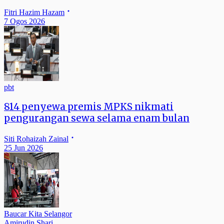
Fitri Hazim Hazam
7 Ogos 2026
pbt
814 penyewa premis MPKS nikmati
pengurangan sewa selama enam bulan
Siti Rohaizah Zainal
25 Jun 2026
Baucar Kita Selangor
Amirudin Shari