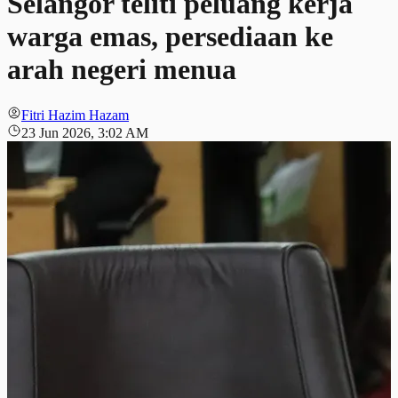
Selangor teliti peluang kerja
warga emas, persediaan ke
arah negeri menua
Fitri Hazim Hazam
23 Jun 2026, 3:02 AM