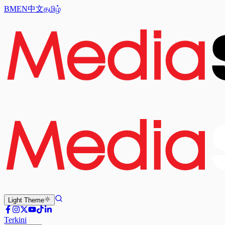
BM
EN
中文
தமிழ்
Light
Theme
Terkini