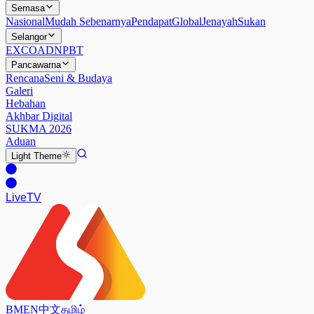
Semasa
Nasional
Mudah Sebenarnya
Pendapat
Global
Jenayah
Sukan
Selangor
EXCO
ADN
PBT
Pancawarna
Rencana
Seni & Budaya
Galeri
Hebahan
Akhbar Digital
SUKMA 2026
Aduan
Light
Theme
Live
TV
BM
EN
中文
தமிழ்