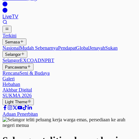
Live
TV
Terkini
Semasa
Nasional
Mudah Sebenarnya
Pendapat
Global
Jenayah
Sukan
Selangor
Selangor
EXCO
ADN
PBT
Pancawarna
Rencana
Seni & Budaya
Galeri
Hebahan
Akhbar Digital
SUKMA 2026
Light
Theme
Aduan Penerbitan