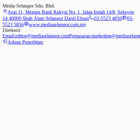
Media Selangor Sdn. Bhd.
Aras 11, Menara Bank Rakyat No. 1, Jalan Indah 14/8, Seksyen
14 40000 Shah Alam Selangor Darul Ehsan
03-5523 4856
03-
5523 5856
www.mediaselangor.com.my
Direktori
Email:
editor@mediaselangor.com
Pemasaran:
marketing@mediaselang
Aduan Penerbitan