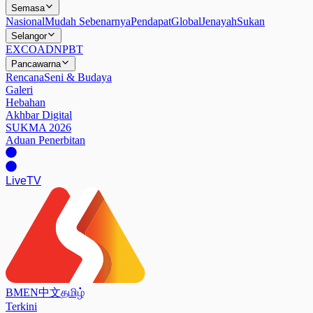
Semasa
Nasional
Mudah Sebenarnya
Pendapat
Global
Jenayah
Sukan
Selangor
EXCO
ADN
PBT
Pancawarna
Rencana
Seni & Budaya
Galeri
Hebahan
Akhbar Digital
SUKMA 2026
Aduan Penerbitan
Live
TV
BM
EN
中文
தமிழ்
Terkini