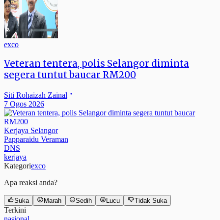
exco
Veteran tentera, polis Selangor diminta
segera tuntut baucar RM200
Siti Rohaizah Zainal
7 Ogos 2026
Kerjaya Selangor
Papparaidu Veraman
DNS
kerjaya
Kategori
exco
Apa reaksi anda?
Suka
Marah
Sedih
Lucu
Tidak Suka
Terkini
nasional