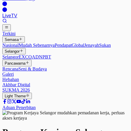
Live
TV
Terkini
Semasa
Nasional
Mudah Sebenarnya
Pendapat
Global
Jenayah
Sukan
Selangor
Selangor
EXCO
ADN
PBT
Pancawarna
Rencana
Seni & Budaya
Galeri
Hebahan
Akhbar Digital
SUKMA 2026
Light
Theme
Aduan Penerbitan