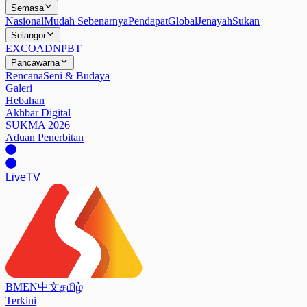
Semasa
Nasional
Mudah Sebenarnya
Pendapat
Global
Jenayah
Sukan
Selangor
EXCO
ADN
PBT
Pancawarna
Rencana
Seni & Budaya
Galeri
Hebahan
Akhbar Digital
SUKMA 2026
Aduan Penerbitan
Live
TV
BM
EN
中文
தமிழ்
Terkini