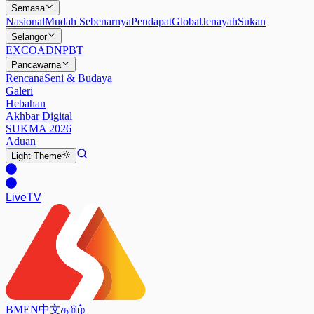
Semasa
Nasional
Mudah Sebenarnya
Pendapat
Global
Jenayah
Sukan
Selangor
EXCO
ADN
PBT
Pancawarna
Rencana
Seni & Budaya
Galeri
Hebahan
Akhbar Digital
SUKMA 2026
Aduan
Light
Theme
Live
TV
BM
EN
中文
தமிழ்