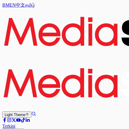
BM
EN
中文
தமிழ்
Light
Theme
Terkini