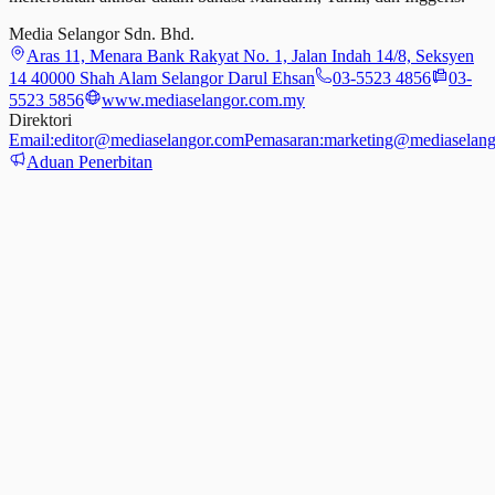
Media Selangor Sdn. Bhd.
Aras 11, Menara Bank Rakyat No. 1, Jalan Indah 14/8, Seksyen
14 40000 Shah Alam Selangor Darul Ehsan
03-5523 4856
03-
5523 5856
www.mediaselangor.com.my
Direktori
Email:
editor@mediaselangor.com
Pemasaran:
marketing@mediaselang
Aduan Penerbitan