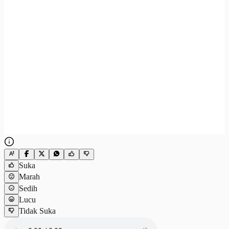
Suka
Marah
Sedih
Lucu
Tidak Suka