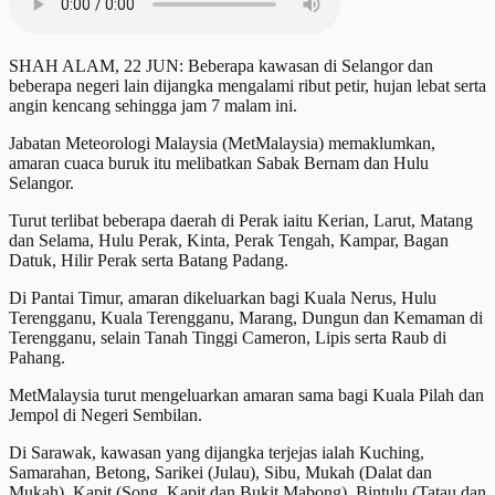
SHAH ALAM, 22 JUN: Beberapa kawasan di Selangor dan
beberapa negeri lain dijangka mengalami ribut petir, hujan lebat serta
angin kencang sehingga jam 7 malam ini.
Jabatan Meteorologi Malaysia (MetMalaysia) memaklumkan,
amaran cuaca buruk itu melibatkan Sabak Bernam dan Hulu
Selangor.
Turut terlibat beberapa daerah di Perak iaitu Kerian, Larut, Matang
dan Selama, Hulu Perak, Kinta, Perak Tengah, Kampar, Bagan
Datuk, Hilir Perak serta Batang Padang.
Di Pantai Timur, amaran dikeluarkan bagi Kuala Nerus, Hulu
Terengganu, Kuala Terengganu, Marang, Dungun dan Kemaman di
Terengganu, selain Tanah Tinggi Cameron, Lipis serta Raub di
Pahang.
MetMalaysia turut mengeluarkan amaran sama bagi Kuala Pilah dan
Jempol di Negeri Sembilan.
Di Sarawak, kawasan yang dijangka terjejas ialah Kuching,
Samarahan, Betong, Sarikei (Julau), Sibu, Mukah (Dalat dan
Mukah), Kapit (Song, Kapit dan Bukit Mabong), Bintulu (Tatau dan