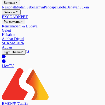
Semasa
Nasional
Mudah Sebenarnya
Pendapat
Global
Jenayah
Sukan
Selangor
EXCO
ADN
PBT
Pancawarna
Rencana
Seni & Budaya
Galeri
Hebahan
Akhbar Digital
SUKMA 2026
Aduan
Light
Theme
Live
TV
BM
EN
中文
தமிழ்