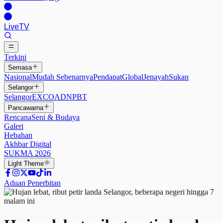
Live
TV
Terkini
Semasa
Nasional
Mudah Sebenarnya
Pendapat
Global
Jenayah
Sukan
Selangor
Selangor
EXCO
ADN
PBT
Pancawarna
Rencana
Seni & Budaya
Galeri
Hebahan
Akhbar Digital
SUKMA 2026
Light
Theme
Aduan Penerbitan