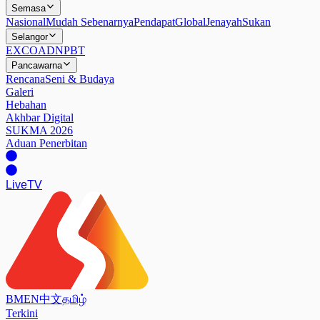
Semasa
Nasional
Mudah Sebenarnya
Pendapat
Global
Jenayah
Sukan
Selangor
EXCO
ADN
PBT
Pancawarna
Rencana
Seni & Budaya
Galeri
Hebahan
Akhbar Digital
SUKMA 2026
Aduan Penerbitan
Live
TV
BM
EN
中文
தமிழ்
Terkini