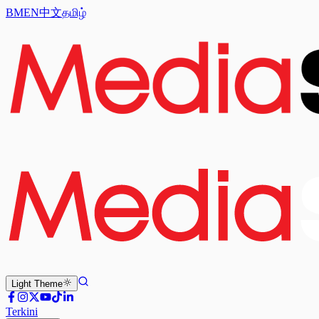
BM
EN
中文
தமிழ்
Light
Theme
Terkini