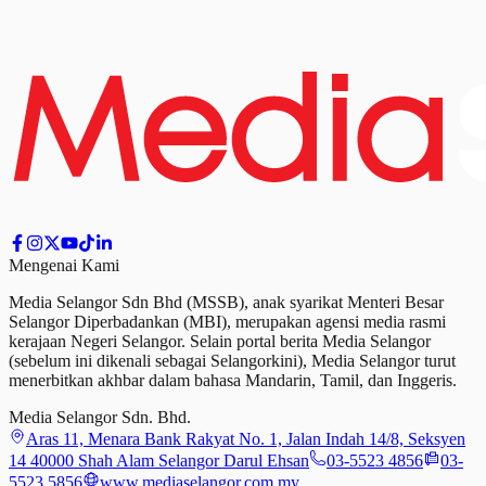
Mengenai Kami
Media Selangor Sdn Bhd (MSSB), anak syarikat Menteri Besar
Selangor Diperbadankan (MBI), merupakan agensi media rasmi
kerajaan Negeri Selangor. Selain portal berita Media Selangor
(sebelum ini dikenali sebagai Selangorkini), Media Selangor turut
menerbitkan akhbar dalam bahasa Mandarin, Tamil,
dan
Inggeris.
Media Selangor Sdn. Bhd.
Aras 11, Menara Bank Rakyat No. 1, Jalan Indah 14/8, Seksyen
14 40000 Shah Alam Selangor Darul Ehsan
03-5523 4856
03-
5523 5856
www.mediaselangor.com.my