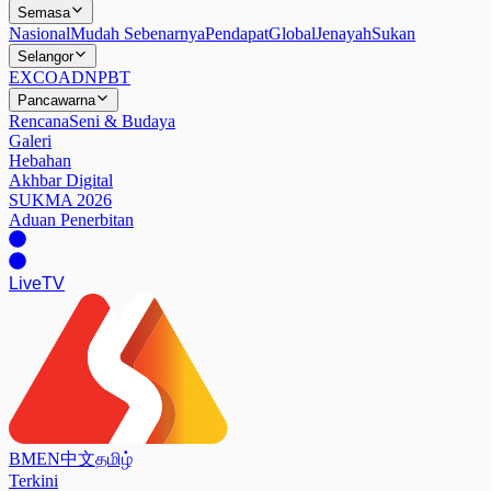
Semasa
Nasional
Mudah Sebenarnya
Pendapat
Global
Jenayah
Sukan
Selangor
EXCO
ADN
PBT
Pancawarna
Rencana
Seni & Budaya
Galeri
Hebahan
Akhbar Digital
SUKMA 2026
Aduan Penerbitan
Live
TV
BM
EN
中文
தமிழ்
Terkini