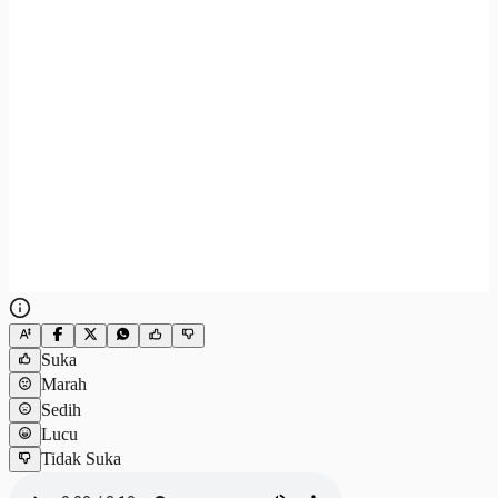
Suka
Marah
Sedih
Lucu
Tidak Suka