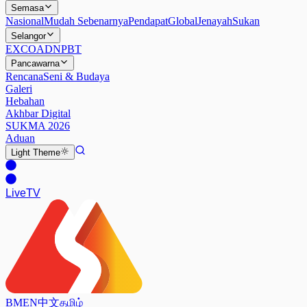
Semasa
Nasional
Mudah Sebenarnya
Pendapat
Global
Jenayah
Sukan
Selangor
EXCO
ADN
PBT
Pancawarna
Rencana
Seni & Budaya
Galeri
Hebahan
Akhbar Digital
SUKMA 2026
Aduan
Light
Theme
Live
TV
BM
EN
中文
தமிழ்