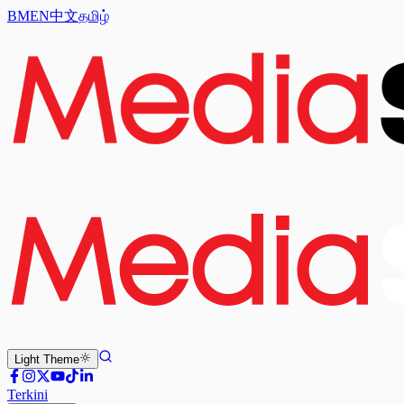
BM
EN
中文
தமிழ்
Light
Theme
Terkini