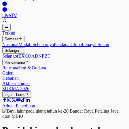
Live
TV
Terkini
Semasa
Nasional
Mudah Sebenarnya
Pendapat
Global
Jenayah
Sukan
Selangor
Selangor
EXCO
ADN
PBT
Pancawarna
Rencana
Seni & Budaya
Galeri
Hebahan
Akhbar Digital
SUKMA 2026
Light
Theme
Aduan Penerbitan