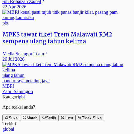
Siti Rohaizah Zainal
22 Apr 2026
pbt
MPKS tawar tiket Trem Malawati RM2
sempena ulang tahun kelima
Media Selangor Team
26 Jul 2026
ulang tahun
bandar raya petaling jaya
MBPJ
Zahri Samingon
Kategori
pbt
Apa reaksi anda?
Suka
Marah
Sedih
Lucu
Tidak Suka
Terkini
global