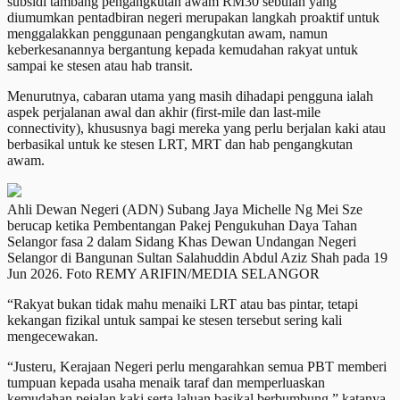
subsidi tambang pengangkutan awam RM30 sebulan yang
diumumkan pentadbiran negeri merupakan langkah proaktif untuk
menggalakkan penggunaan pengangkutan awam, namun
keberkesanannya bergantung kepada kemudahan rakyat untuk
sampai ke stesen atau hab transit.
Menurutnya, cabaran utama yang masih dihadapi pengguna ialah
aspek perjalanan awal dan akhir (first-mile dan last-mile
connectivity), khususnya bagi mereka yang perlu berjalan kaki atau
berbasikal untuk ke stesen LRT, MRT dan hab pengangkutan
awam.
Ahli Dewan Negeri (ADN) Subang Jaya Michelle Ng Mei Sze
berucap ketika Pembentangan Pakej Pengukuhan Daya Tahan
Selangor fasa 2 dalam Sidang Khas Dewan Undangan Negeri
Selangor di Bangunan Sultan Salahuddin Abdul Aziz Shah pada 19
Jun 2026. Foto REMY ARIFIN/MEDIA SELANGOR
“Rakyat bukan tidak mahu menaiki LRT atau bas pintar, tetapi
kekangan fizikal untuk sampai ke stesen tersebut sering kali
mengecewakan.
“Justeru, Kerajaan Negeri perlu mengarahkan semua PBT memberi
tumpuan kepada usaha menaik taraf dan memperluaskan
kemudahan pejalan kaki serta laluan basikal berbumbung,” katanya