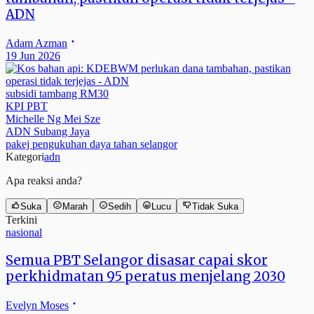
ADN
Adam Azman
19 Jun 2026
subsidi tambang RM30
KPI PBT
Michelle Ng Mei Sze
ADN Subang Jaya
pakej pengukuhan daya tahan selangor
Kategori
adn
Apa reaksi anda?
Suka
Marah
Sedih
Lucu
Tidak Suka
Terkini
nasional
Semua PBT Selangor disasar capai skor
perkhidmatan 95 peratus menjelang 2030
Evelyn Moses