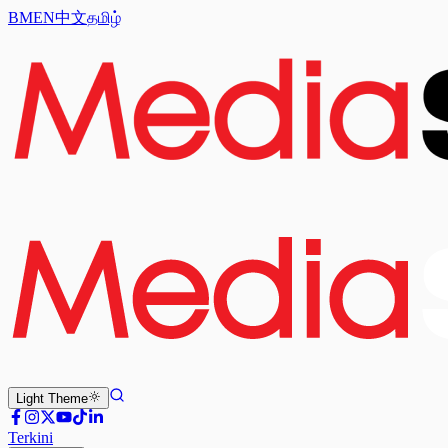
BM
EN
中文
தமிழ்
Light
Theme
Terkini