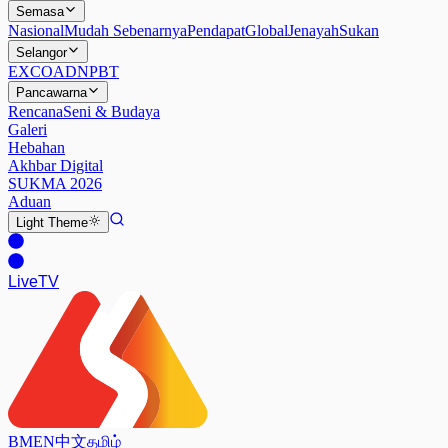
Semasa
Nasional
Mudah Sebenarnya
Pendapat
Global
Jenayah
Sukan
Selangor
EXCO
ADN
PBT
Pancawarna
Rencana
Seni & Budaya
Galeri
Hebahan
Akhbar Digital
SUKMA 2026
Aduan
Light
Theme
Live
TV
BM
EN
中文
தமிழ்