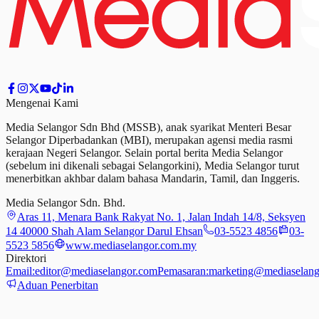
Mengenai Kami
Media Selangor Sdn Bhd (MSSB), anak syarikat Menteri Besar
Selangor Diperbadankan (MBI), merupakan agensi media rasmi
kerajaan Negeri Selangor. Selain portal berita Media Selangor
(sebelum ini dikenali sebagai Selangorkini), Media Selangor turut
menerbitkan akhbar dalam bahasa Mandarin, Tamil,
dan
Inggeris.
Media Selangor Sdn. Bhd.
Aras 11, Menara Bank Rakyat No. 1, Jalan Indah 14/8, Seksyen
14 40000 Shah Alam Selangor Darul Ehsan
03-5523 4856
03-
5523 5856
www.mediaselangor.com.my
Direktori
Email:
editor@mediaselangor.com
Pemasaran:
marketing@mediaselang
Aduan Penerbitan