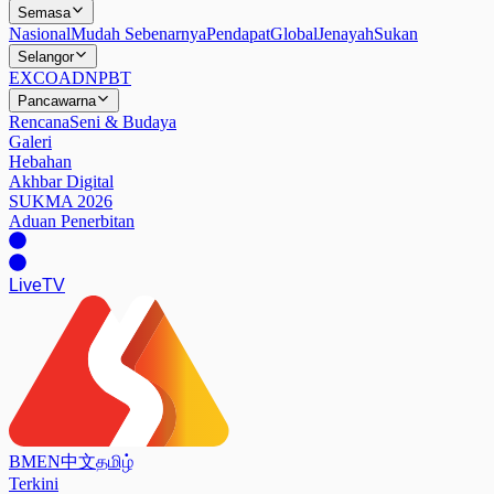
Semasa
Nasional
Mudah Sebenarnya
Pendapat
Global
Jenayah
Sukan
Selangor
EXCO
ADN
PBT
Pancawarna
Rencana
Seni & Budaya
Galeri
Hebahan
Akhbar Digital
SUKMA 2026
Aduan Penerbitan
Live
TV
BM
EN
中文
தமிழ்
Terkini