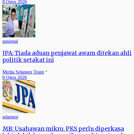
8 Ogos 2026
nasional
JPA: Tiada aduan penjawat awam ditekan ahli
politik setakat ini
Media Selangor Team
8 Ogos 2026
selangor
MB: Usahawan mikro, PKS perlu diperkasa