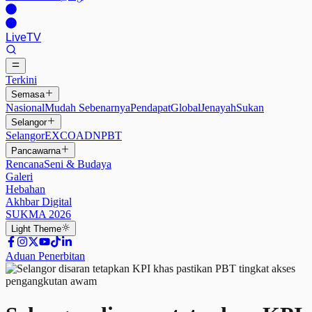
Live
TV
Terkini
Semasa
Nasional
Mudah Sebenarnya
Pendapat
Global
Jenayah
Sukan
Selangor
Selangor
EXCO
ADN
PBT
Pancawarna
Rencana
Seni & Budaya
Galeri
Hebahan
Akhbar Digital
SUKMA 2026
Light
Theme
Aduan Penerbitan