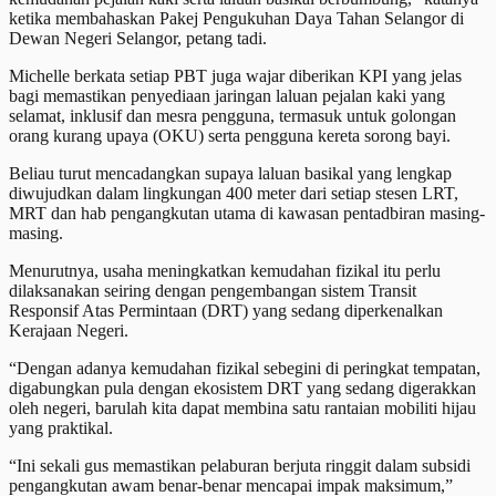
ketika membahaskan Pakej Pengukuhan Daya Tahan Selangor di
Dewan Negeri Selangor, petang tadi.
Michelle berkata setiap PBT juga wajar diberikan KPI yang jelas
bagi memastikan penyediaan jaringan laluan pejalan kaki yang
selamat, inklusif dan mesra pengguna, termasuk untuk golongan
orang kurang upaya (OKU) serta pengguna kereta sorong bayi.
Beliau turut mencadangkan supaya laluan basikal yang lengkap
diwujudkan dalam lingkungan 400 meter dari setiap stesen LRT,
MRT dan hab pengangkutan utama di kawasan pentadbiran masing-
masing.
Menurutnya, usaha meningkatkan kemudahan fizikal itu perlu
dilaksanakan seiring dengan pengembangan sistem Transit
Responsif Atas Permintaan (DRT) yang sedang diperkenalkan
Kerajaan Negeri.
“Dengan adanya kemudahan fizikal sebegini di peringkat tempatan,
digabungkan pula dengan ekosistem DRT yang sedang digerakkan
oleh negeri, barulah kita dapat membina satu rantaian mobiliti hijau
yang praktikal.
“Ini sekali gus memastikan pelaburan berjuta ringgit dalam subsidi
pengangkutan awam benar-benar mencapai impak maksimum,”