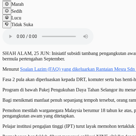
Marah
Sedih
Lucu
Tidak Suka
SHAH ALAM, 25 JUN: Inisiatif subsidi tambang pengangkutan awam R
bermula pertengahan September.
Menurut
Soalan Lazim (FAQ) yang dikeluarkan Rantaian Mesra Sd
Fasa 2 pula akan diperluaskan kepada DRT, komuter serta bas henti
Program di bawah Pakej Pengukuhan Daya Tahan Selangor itu men
Bagi menikmati manfaat penuh sepanjang tempoh tersebut, orang rama
Pemohon mestilah warganegara Malaysia berumur 18 tahun ke atas, pe
pengangkutan awam yang ditetapkan.
Pelajar institusi pengajian tinggi (IPT) turut layak memohon tertaklu