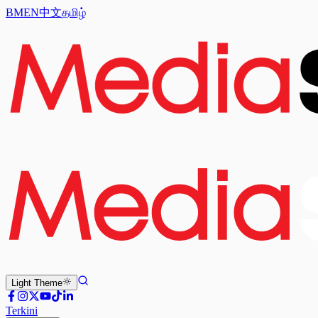
BM
EN
中文
தமிழ்
Light
Theme
Terkini