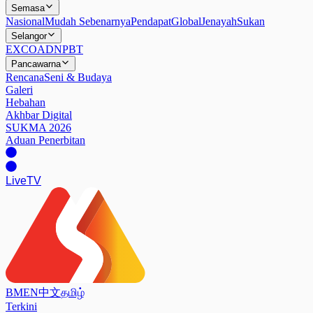
Semasa
Nasional
Mudah Sebenarnya
Pendapat
Global
Jenayah
Sukan
Selangor
EXCO
ADN
PBT
Pancawarna
Rencana
Seni & Budaya
Galeri
Hebahan
Akhbar Digital
SUKMA 2026
Aduan Penerbitan
Live
TV
BM
EN
中文
தமிழ்
Terkini