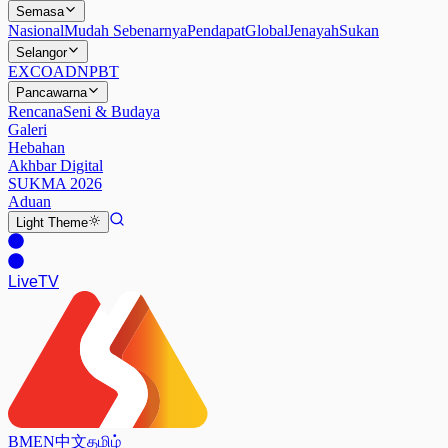
Semasa
Nasional
Mudah Sebenarnya
Pendapat
Global
Jenayah
Sukan
Selangor
EXCO
ADN
PBT
Pancawarna
Rencana
Seni & Budaya
Galeri
Hebahan
Akhbar Digital
SUKMA 2026
Aduan
Light
Theme
Live
TV
BM
EN
中文
தமிழ்