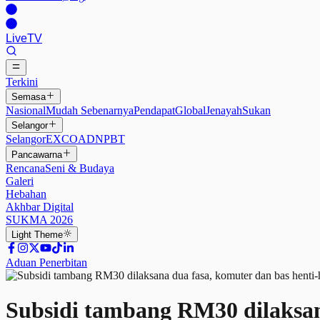
Live
TV
Terkini
Semasa
Nasional
Mudah Sebenarnya
Pendapat
Global
Jenayah
Sukan
Selangor
Selangor
EXCO
ADN
PBT
Pancawarna
Rencana
Seni & Budaya
Galeri
Hebahan
Akhbar Digital
SUKMA 2026
Light
Theme
Aduan Penerbitan
Subsidi tambang RM30 dilaksan