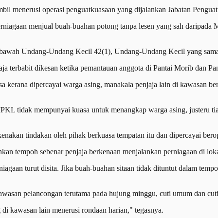
il menerusi operasi penguatkuasaan yang dijalankan Jabatan Pengua
erniagaan menjual buah-buahan potong tanpa lesen yang sah daripad
di bawah Undang-Undang Kecil 42(1), Undang-Undang Kecil yang sama
a terbabit dikesan ketika pemantauan anggota di Pantai Morib dan Pant
iksa kerana dipercayai warga asing, manakala penjaja lain di kawasan 
KL tidak mempunyai kuasa untuk menangkap warga asing, justeru tiad
enakan tindakan oleh pihak berkuasa tempatan itu dan dipercayai berop
an tempoh sebenar penjaja berkenaan menjalankan perniagaan di lokas
agaan turut disita. Jika buah-buahan sitaan tidak dituntut dalam temp
wasan pelancongan terutama pada hujung minggu, cuti umum dan cuti 
di kawasan lain menerusi rondaan harian," tegasnya.