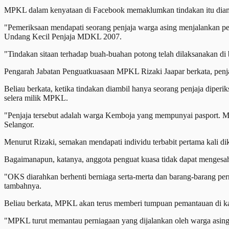
MPKL dalam kenyataan di Facebook memaklumkan tindakan itu diamb
"Pemeriksaan mendapati seorang penjaja warga asing menjalankan p
Undang Kecil Penjaja MDKL 2007.
"Tindakan sitaan terhadap buah-buahan potong telah dilaksanakan 
Pengarah Jabatan Penguatkuasaan MPKL Rizaki Jaapar berkata, penjaj
Beliau berkata, ketika tindakan diambil hanya seorang penjaja diper
selera milik MPKL.
"Penjaja tersebut adalah warga Kemboja yang mempunyai pasport. MP
Selangor.
Menurut Rizaki, semakan mendapati individu terbabit pertama kali dik
Bagaimanapun, katanya, anggota penguat kuasa tidak dapat mengesahk
"OKS diarahkan berhenti berniaga serta-merta dan barang-barang perni
tambahnya.
Beliau berkata, MPKL akan terus memberi tumpuan pemantauan di ka
"MPKL turut memantau perniagaan yang dijalankan oleh warga asing 