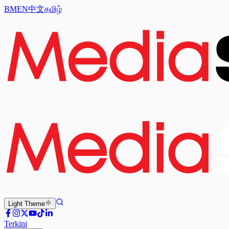
BM
EN
中文
தமிழ்
Light
Theme
Terkini