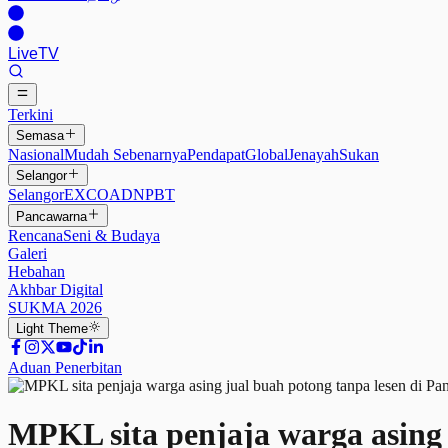
Live
TV
Terkini
Semasa
Nasional
Mudah Sebenarnya
Pendapat
Global
Jenayah
Sukan
Selangor
Selangor
EXCO
ADN
PBT
Pancawarna
Rencana
Seni & Budaya
Galeri
Hebahan
Akhbar Digital
SUKMA 2026
Light
Theme
Aduan Penerbitan
MPKL sita penjaja warga asing 