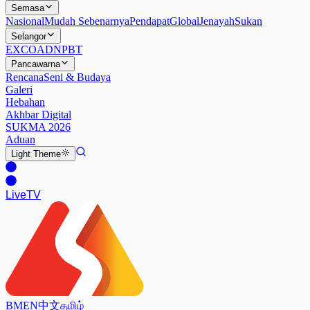
Semasa
Nasional
Mudah Sebenarnya
Pendapat
Global
Jenayah
Sukan
Selangor
EXCO
ADN
PBT
Pancawarna
Rencana
Seni & Budaya
Galeri
Hebahan
Akhbar Digital
SUKMA 2026
Aduan
Light
Theme
Live
TV
BM
EN
中文
தமிழ்