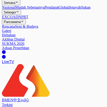
Semasa
Nasional
Mudah Sebenarnya
Pendapat
Global
Jenayah
Sukan
Selangor
EXCO
ADN
PBT
Pancawarna
Rencana
Seni & Budaya
Galeri
Hebahan
Akhbar Digital
SUKMA 2026
Aduan Penerbitan
Live
TV
BM
EN
中文
தமிழ்
Terkini