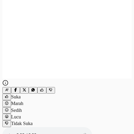
Suka
Marah
Sedih
Lucu
Tidak Suka