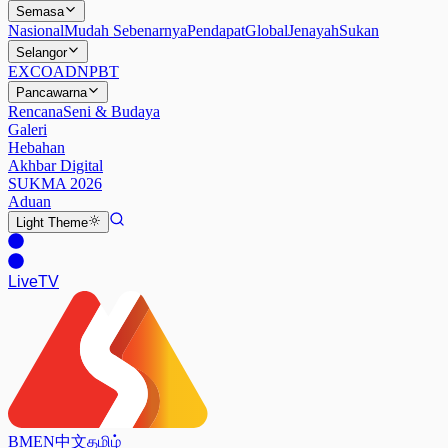
Semasa
Nasional
Mudah Sebenarnya
Pendapat
Global
Jenayah
Sukan
Selangor
EXCO
ADN
PBT
Pancawarna
Rencana
Seni & Budaya
Galeri
Hebahan
Akhbar Digital
SUKMA 2026
Aduan
Light
Theme
Live
TV
BM
EN
中文
தமிழ்