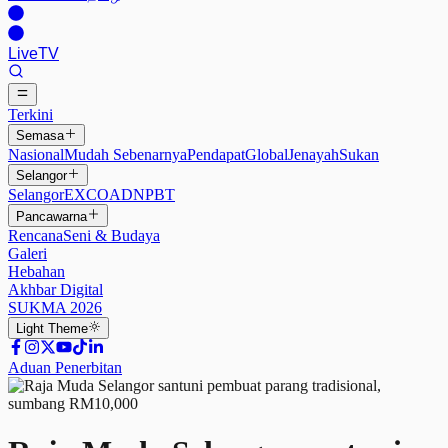
Live
TV
Terkini
Semasa
Nasional
Mudah Sebenarnya
Pendapat
Global
Jenayah
Sukan
Selangor
Selangor
EXCO
ADN
PBT
Pancawarna
Rencana
Seni & Budaya
Galeri
Hebahan
Akhbar Digital
SUKMA 2026
Light
Theme
Aduan Penerbitan