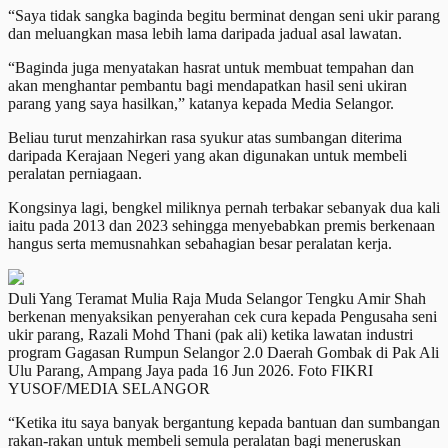
“Saya tidak sangka baginda begitu berminat dengan seni ukir parang
dan meluangkan masa lebih lama daripada jadual asal lawatan.
“Baginda juga menyatakan hasrat untuk membuat tempahan dan
akan menghantar pembantu bagi mendapatkan hasil seni ukiran
parang yang saya hasilkan,” katanya kepada Media Selangor.
Beliau turut menzahirkan rasa syukur atas sumbangan diterima
daripada Kerajaan Negeri yang akan digunakan untuk membeli
peralatan perniagaan.
Kongsinya lagi, bengkel miliknya pernah terbakar sebanyak dua kali
iaitu pada 2013 dan 2023 sehingga menyebabkan premis berkenaan
hangus serta memusnahkan sebahagian besar peralatan kerja.
Duli Yang Teramat Mulia Raja Muda Selangor Tengku Amir Shah
berkenan menyaksikan penyerahan cek cura kepada Pengusaha seni
ukir parang, Razali Mohd Thani (pak ali) ketika lawatan industri
program Gagasan Rumpun Selangor 2.0 Daerah Gombak di Pak Ali
Ulu Parang, Ampang Jaya pada 16 Jun 2026. Foto FIKRI
YUSOF/MEDIA SELANGOR
“Ketika itu saya banyak bergantung kepada bantuan dan sumbangan
rakan-rakan untuk membeli semula peralatan bagi meneruskan