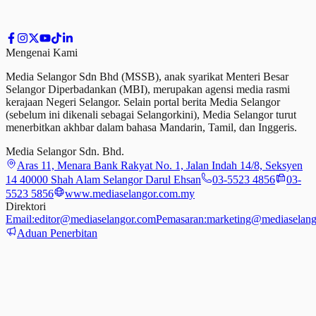
Mengenai Kami
Media Selangor Sdn Bhd (MSSB), anak syarikat Menteri Besar
Selangor Diperbadankan (MBI), merupakan agensi media rasmi
kerajaan Negeri Selangor. Selain portal berita Media Selangor
(sebelum ini dikenali sebagai Selangorkini), Media Selangor turut
menerbitkan akhbar dalam bahasa Mandarin, Tamil,
dan
Inggeris.
Media Selangor Sdn. Bhd.
Aras 11, Menara Bank Rakyat No. 1, Jalan Indah 14/8, Seksyen
14 40000 Shah Alam Selangor Darul Ehsan
03-5523 4856
03-
5523 5856
www.mediaselangor.com.my
Direktori
Email:
editor@mediaselangor.com
Pemasaran:
marketing@mediaselang
Aduan Penerbitan