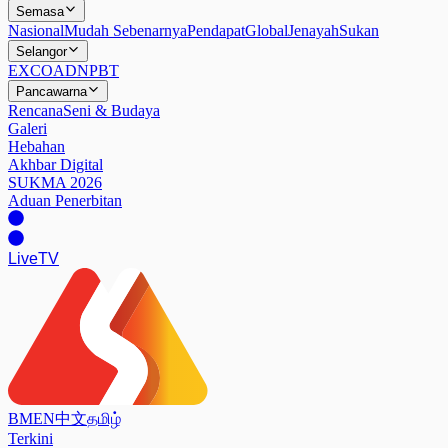
Semasa
Nasional
Mudah Sebenarnya
Pendapat
Global
Jenayah
Sukan
Selangor
EXCO
ADN
PBT
Pancawarna
Rencana
Seni & Budaya
Galeri
Hebahan
Akhbar Digital
SUKMA 2026
Aduan Penerbitan
Live
TV
BM
EN
中文
தமிழ்
Terkini