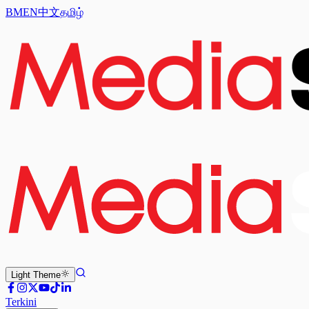
BM
EN
中文
தமிழ்
Light
Theme
Terkini