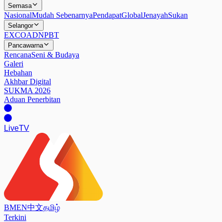
Semasa
Nasional
Mudah Sebenarnya
Pendapat
Global
Jenayah
Sukan
Selangor
EXCO
ADN
PBT
Pancawarna
Rencana
Seni & Budaya
Galeri
Hebahan
Akhbar Digital
SUKMA 2026
Aduan Penerbitan
Live
TV
BM
EN
中文
தமிழ்
Terkini