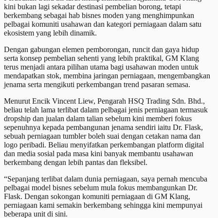
kini bukan lagi sekadar destinasi pembelian borong, tetapi
berkembang sebagai hab bisnes moden yang menghimpunkan
pelbagai komuniti usahawan dan kategori perniagaan dalam satu
ekosistem yang lebih dinamik.
Dengan gabungan elemen pemborongan, runcit dan gaya hidup
serta konsep pembelian sehenti yang lebih praktikal, GM Klang
terus menjadi antara pilihan utama bagi usahawan moden untuk
mendapatkan stok, membina jaringan perniagaan, mengembangkan
jenama serta mengikuti perkembangan trend pasaran semasa.
Menurut Encik Vincent Liew, Pengarah HSQ Trading Sdn. Bhd.,
beliau telah lama terlibat dalam pelbagai jenis perniagaan termasuk
dropship dan jualan dalam talian sebelum kini memberi fokus
sepenuhnya kepada pembangunan jenama sendiri iaitu Dr. Flask,
sebuah perniagaan tumbler boleh suai dengan cetakan nama dan
logo peribadi. Beliau menyifatkan perkembangan platform digital
dan media sosial pada masa kini banyak membantu usahawan
berkembang dengan lebih pantas dan fleksibel.
“Sepanjang terlibat dalam dunia perniagaan, saya pernah mencuba
pelbagai model bisnes sebelum mula fokus membangunkan Dr.
Flask. Dengan sokongan komuniti perniagaan di GM Klang,
perniagaan kami semakin berkembang sehingga kini mempunyai
beberapa unit di sini.