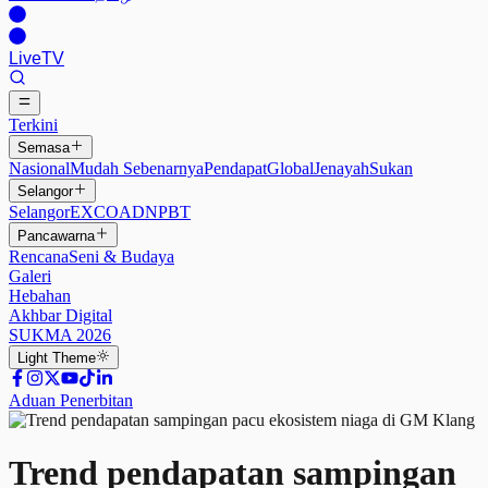
Live
TV
Terkini
Semasa
Nasional
Mudah Sebenarnya
Pendapat
Global
Jenayah
Sukan
Selangor
Selangor
EXCO
ADN
PBT
Pancawarna
Rencana
Seni & Budaya
Galeri
Hebahan
Akhbar Digital
SUKMA 2026
Light
Theme
Aduan Penerbitan
Trend pendapatan sampingan