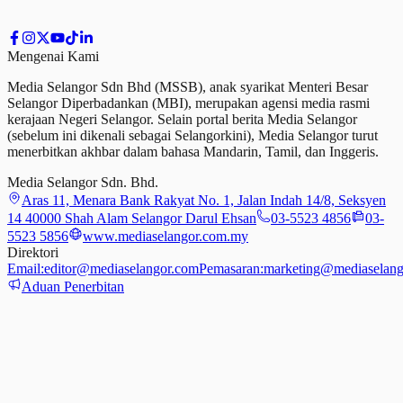
Mengenai Kami
Media Selangor Sdn Bhd (MSSB), anak syarikat Menteri Besar
Selangor Diperbadankan (MBI), merupakan agensi media rasmi
kerajaan Negeri Selangor. Selain portal berita Media Selangor
(sebelum ini dikenali sebagai Selangorkini), Media Selangor turut
menerbitkan akhbar dalam bahasa Mandarin, Tamil,
dan
Inggeris.
Media Selangor Sdn. Bhd.
Aras 11, Menara Bank Rakyat No. 1, Jalan Indah 14/8, Seksyen
14 40000 Shah Alam Selangor Darul Ehsan
03-5523 4856
03-
5523 5856
www.mediaselangor.com.my
Direktori
Email:
editor@mediaselangor.com
Pemasaran:
marketing@mediaselang
Aduan Penerbitan