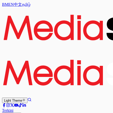
BM
EN
中文
தமிழ்
Light
Theme
Terkini