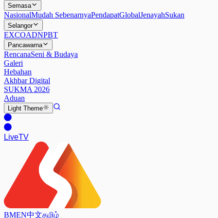
Semasa
Nasional
Mudah Sebenarnya
Pendapat
Global
Jenayah
Sukan
Selangor
EXCO
ADN
PBT
Pancawarna
Rencana
Seni & Budaya
Galeri
Hebahan
Akhbar Digital
SUKMA 2026
Aduan
Light
Theme
Live
TV
BM
EN
中文
தமிழ்