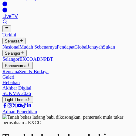
Live
TV
Terkini
Semasa
Nasional
Mudah Sebenarnya
Pendapat
Global
Jenayah
Sukan
Selangor
Selangor
EXCO
ADN
PBT
Pancawarna
Rencana
Seni & Budaya
Galeri
Hebahan
Akhbar Digital
SUKMA 2026
Light
Theme
Aduan Penerbitan