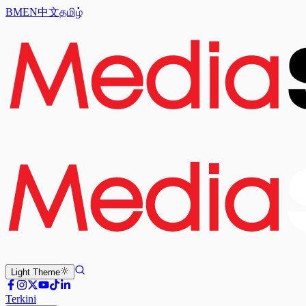
BM
EN
中文
தமிழ்
Light
Theme
Terkini