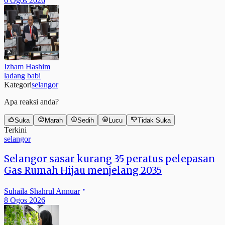
6 Ogos 2026
Izham Hashim
ladang babi
Kategori
selangor
Apa reaksi anda?
Suka
Marah
Sedih
Lucu
Tidak Suka
Terkini
selangor
Selangor sasar kurang 35 peratus pelepasan
Gas Rumah Hijau menjelang 2035
Suhaila Shahrul Annuar
8 Ogos 2026