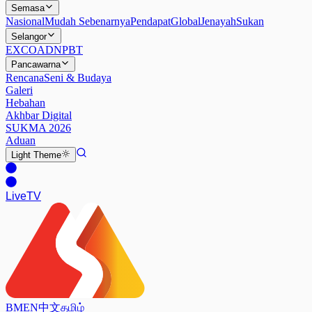
Semasa
Nasional
Mudah Sebenarnya
Pendapat
Global
Jenayah
Sukan
Selangor
EXCO
ADN
PBT
Pancawarna
Rencana
Seni & Budaya
Galeri
Hebahan
Akhbar Digital
SUKMA 2026
Aduan
Light
Theme
Live
TV
BM
EN
中文
தமிழ்