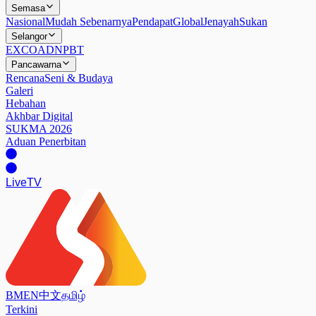
Semasa
Nasional
Mudah Sebenarnya
Pendapat
Global
Jenayah
Sukan
Selangor
EXCO
ADN
PBT
Pancawarna
Rencana
Seni & Budaya
Galeri
Hebahan
Akhbar Digital
SUKMA 2026
Aduan Penerbitan
Live
TV
BM
EN
中文
தமிழ்
Terkini