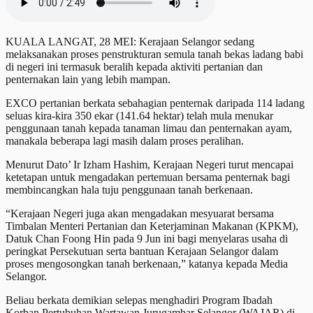
KUALA LANGAT, 28 MEI: Kerajaan Selangor sedang
melaksanakan proses penstrukturan semula tanah bekas ladang babi
di negeri ini termasuk beralih kepada aktiviti pertanian dan
penternakan lain yang lebih mampan.
EXCO pertanian berkata sebahagian penternak daripada 114 ladang
seluas kira-kira 350 ekar (141.64 hektar) telah mula menukar
penggunaan tanah kepada tanaman limau dan penternakan ayam,
manakala beberapa lagi masih dalam proses peralihan.
Menurut Dato’ Ir Izham Hashim, Kerajaan Negeri turut mencapai
ketetapan untuk mengadakan pertemuan bersama penternak bagi
membincangkan hala tuju penggunaan tanah berkenaan.
“Kerajaan Negeri juga akan mengadakan mesyuarat bersama
Timbalan Menteri Pertanian dan Keterjaminan Makanan (KPKM),
Datuk Chan Foong Hin pada 9 Jun ini bagi menyelaras usaha di
peringkat Persekutuan serta bantuan Kerajaan Selangor dalam
proses mengosongkan tanah berkenaan,” katanya kepada Media
Selangor.
Beliau berkata demikian selepas menghadiri Program Ibadah
Korban Pertubuhan Wartawan Jurugambar Selangor (WAJAR) di