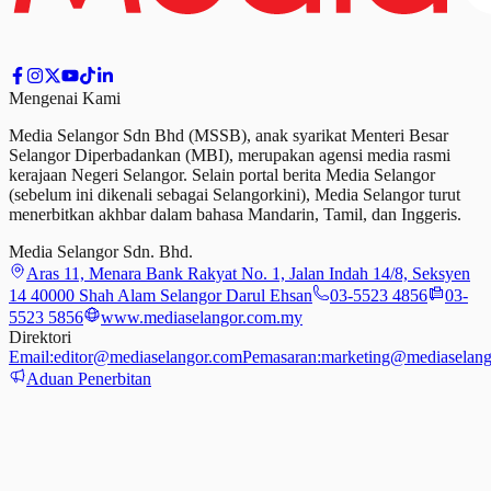
Mengenai Kami
Media Selangor Sdn Bhd (MSSB), anak syarikat Menteri Besar
Selangor Diperbadankan (MBI), merupakan agensi media rasmi
kerajaan Negeri Selangor. Selain portal berita Media Selangor
(sebelum ini dikenali sebagai Selangorkini), Media Selangor turut
menerbitkan akhbar dalam bahasa Mandarin, Tamil,
dan
Inggeris.
Media Selangor Sdn. Bhd.
Aras 11, Menara Bank Rakyat No. 1, Jalan Indah 14/8, Seksyen
14 40000 Shah Alam Selangor Darul Ehsan
03-5523 4856
03-
5523 5856
www.mediaselangor.com.my
Direktori
Email:
editor@mediaselangor.com
Pemasaran:
marketing@mediaselang
Aduan Penerbitan