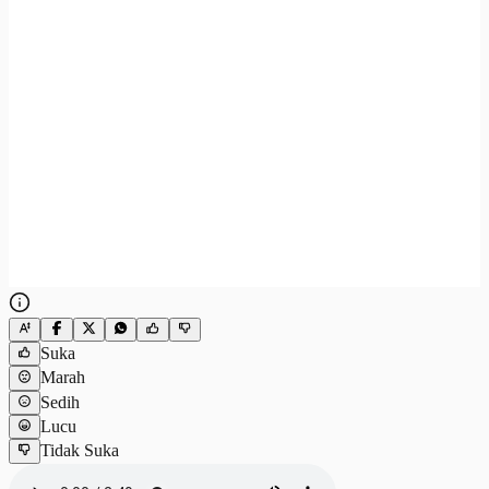
Suka
Marah
Sedih
Lucu
Tidak Suka