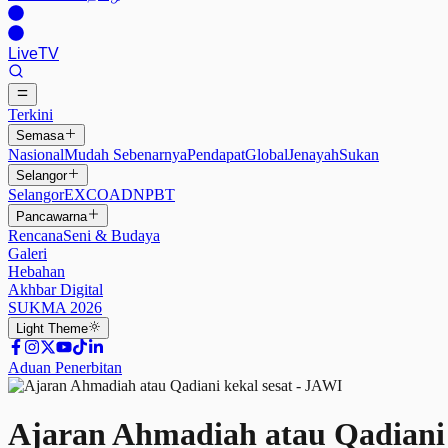
Live
TV
Terkini
Semasa
Nasional
Mudah Sebenarnya
Pendapat
Global
Jenayah
Sukan
Selangor
Selangor
EXCO
ADN
PBT
Pancawarna
Rencana
Seni & Budaya
Galeri
Hebahan
Akhbar Digital
SUKMA 2026
Light
Theme
Aduan Penerbitan
Ajaran Ahmadiah atau Qadiani 