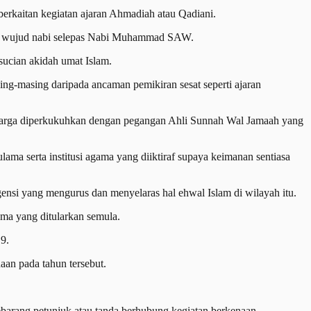
erkaitan kegiatan ajaran Ahmadiah atau Qadiani.
h wujud nabi selepas Nabi Muhammad SAW.
ucian akidah umat Islam.
ng-masing daripada ancaman pemikiran sesat seperti ajaran
eluarga diperkukuhkan dengan pegangan Ahli Sunnah Wal Jamaah yang
ama serta institusi agama yang diiktiraf supaya keimanan sentiasa
si yang mengurus dan menyelaras hal ehwal Islam di wilayah itu.
ama yang ditularkan semula.
9.
aan pada tahun tersebut.
ebarang petunjuk atau tanda berhubung kegiatan berkenaan.