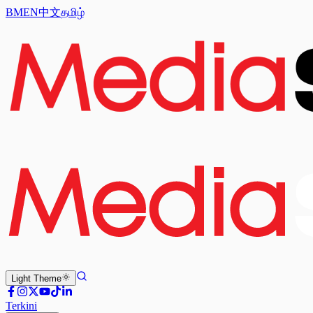
BM
EN
中文
தமிழ்
Light
Theme
Terkini