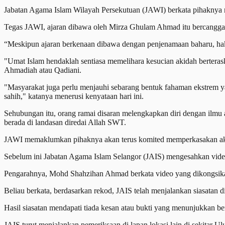
Jabatan Agama Islam Wilayah Persekutuan (JAWI) berkata pihaknya me
Tegas JAWI, ajaran dibawa oleh Mirza Ghulam Ahmad itu bercang
“Meskipun ajaran berkenaan dibawa dengan penjenamaan baharu, hak
"Umat Islam hendaklah sentiasa memelihara kesucian akidah berteras
Ahmadiah atau Qadiani.
"Masyarakat juga perlu menjauhi sebarang bentuk fahaman ekstrem y
sahih," katanya menerusi kenyataan hari ini.
Sehubungan itu, orang ramai disaran melengkapkan diri dengan ilmu ag
berada di landasan diredai Allah SWT.
JAWI memaklumkan pihaknya akan terus komited memperkasakan akida
Sebelum ini Jabatan Agama Islam Selangor (JAIS) mengesahkan video 
Pengarahnya, Mohd Shahzihan Ahmad berkata video yang dikongsikan
Beliau berkata, berdasarkan rekod, JAIS telah menjalankan siasatan d
Hasil siasatan mendapati tiada kesan atau bukti yang menunjukkan be
JAIS turut menjalankan pemeriksaan di lapan lokasi lain di sekitar