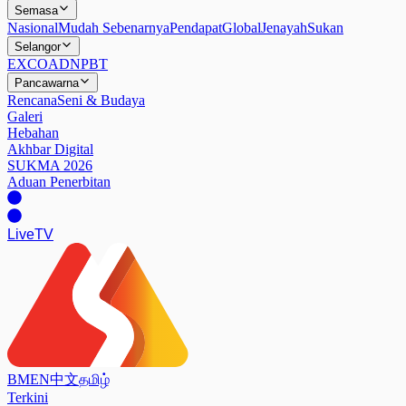
Semasa
Nasional
Mudah Sebenarnya
Pendapat
Global
Jenayah
Sukan
Selangor
EXCO
ADN
PBT
Pancawarna
Rencana
Seni & Budaya
Galeri
Hebahan
Akhbar Digital
SUKMA 2026
Aduan Penerbitan
Live
TV
BM
EN
中文
தமிழ்
Terkini