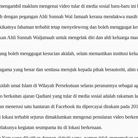
ngambil maklum mengenai video tular di media sosial baru-baru ini b
gah dengan pegangan Ahli Sunnah Wal Jamaah kerana mendakwa masi
ikatnya fahaman terbabit tetap menyeleweng dan boleh menggugat kes
kan Ahli Sunnah Waljamaah untuk mengelak diri dan ahli keluarga masi
ang boleh menggugat kesucian akidah, selain memastikan institusi k
ama yang benar dan sentiasa merujuk kepada pihak berautoriti, alim ul
h umat Islam di Wilayah Persekutuan selaras peranannya sebagai agen
berkaitan ajaran Qadiani yang tular di media sosial adalah rakaman l
 menerusi satu hantaran di Facebook itu dipercayai dirakam pada 201
i lokasi terbabit sejurus dimaklumkan mengenai penularan video berken
rlakunya kegiatan seumpama itu di lokasi berkenaan.
 Ulu Yam yang dikaitkan dengan aktiviti sama, namun tidak menemukan s