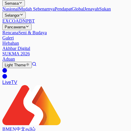
Semasa
Nasional
Mudah Sebenarnya
Pendapat
Global
Jenayah
Sukan
Selangor
EXCO
ADN
PBT
Pancawarna
Rencana
Seni & Budaya
Galeri
Hebahan
Akhbar Digital
SUKMA 2026
Aduan
Light
Theme
Live
TV
BM
EN
中文
தமிழ்