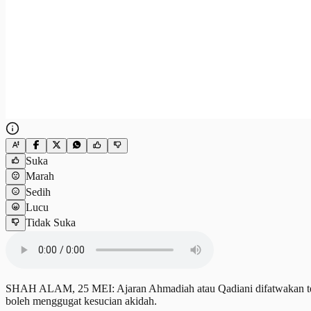
Suka
Marah
Sedih
Lucu
Tidak Suka
SHAH ALAM, 25 MEI: Ajaran Ahmadiah atau Qadiani difatwakan terke
boleh menggugat kesucian akidah.