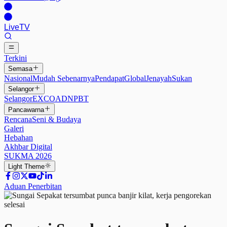
Live
TV
Terkini
Semasa
Nasional
Mudah Sebenarnya
Pendapat
Global
Jenayah
Sukan
Selangor
Selangor
EXCO
ADN
PBT
Pancawarna
Rencana
Seni & Budaya
Galeri
Hebahan
Akhbar Digital
SUKMA 2026
Light
Theme
Aduan Penerbitan