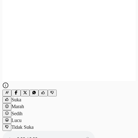
Suka
Marah
Sedih
Lucu
Tidak Suka