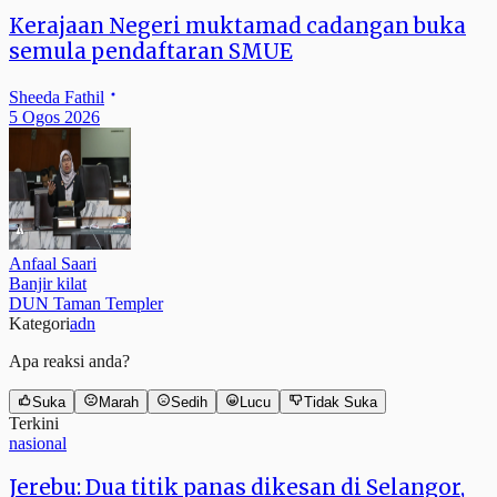
Kerajaan Negeri muktamad cadangan buka
semula pendaftaran SMUE
Sheeda Fathil
5 Ogos 2026
Anfaal Saari
Banjir kilat
DUN Taman Templer
Kategori
adn
Apa reaksi anda?
Suka
Marah
Sedih
Lucu
Tidak Suka
Terkini
nasional
Jerebu: Dua titik panas dikesan di Selangor,