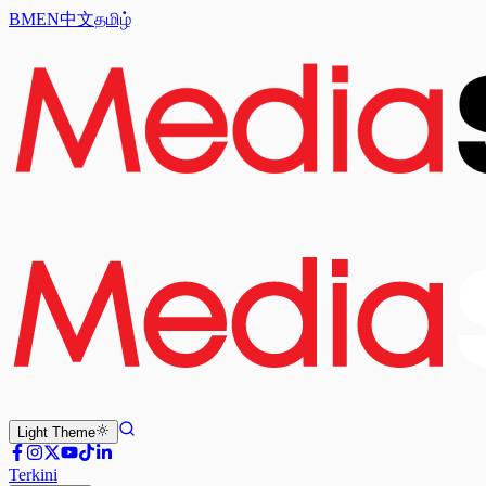
BM
EN
中文
தமிழ்
Light
Theme
Terkini