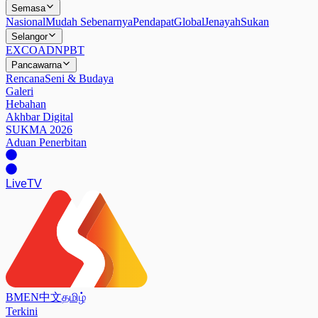
Semasa
Nasional
Mudah Sebenarnya
Pendapat
Global
Jenayah
Sukan
Selangor
EXCO
ADN
PBT
Pancawarna
Rencana
Seni & Budaya
Galeri
Hebahan
Akhbar Digital
SUKMA 2026
Aduan Penerbitan
Live
TV
BM
EN
中文
தமிழ்
Terkini