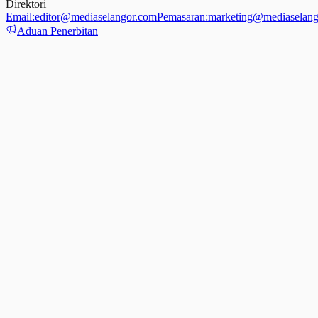
Direktori
Email:
editor@mediaselangor.com
Pemasaran:
marketing@mediaselang
Aduan Penerbitan