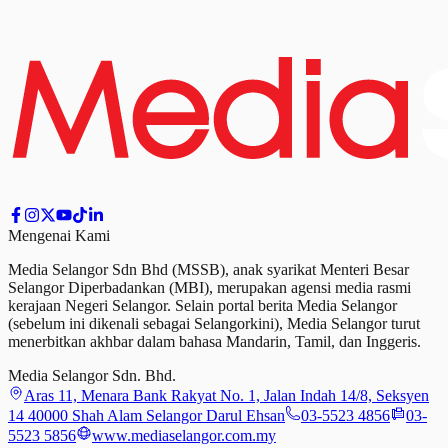
Mengenai Kami
Media Selangor Sdn Bhd (MSSB), anak syarikat Menteri Besar
Selangor Diperbadankan (MBI), merupakan agensi media rasmi
kerajaan Negeri Selangor. Selain portal berita Media Selangor
(sebelum ini dikenali sebagai Selangorkini), Media Selangor turut
menerbitkan akhbar dalam bahasa Mandarin, Tamil,
dan
Inggeris.
Media Selangor Sdn. Bhd.
Aras 11, Menara Bank Rakyat No. 1, Jalan Indah 14/8, Seksyen
14 40000 Shah Alam Selangor Darul Ehsan
03-5523 4856
03-
5523 5856
www.mediaselangor.com.my