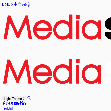
BM
EN
中文
தமிழ்
Light
Theme
Terkini