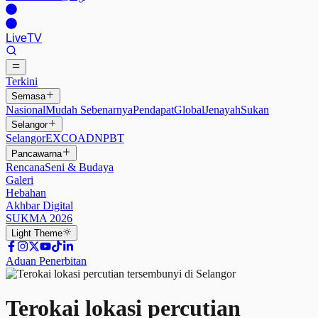
Live
TV
Terkini
Semasa
Nasional
Mudah Sebenarnya
Pendapat
Global
Jenayah
Sukan
Selangor
Selangor
EXCO
ADN
PBT
Pancawarna
Rencana
Seni & Budaya
Galeri
Hebahan
Akhbar Digital
SUKMA 2026
Light
Theme
Aduan Penerbitan
Terokai lokasi percutian