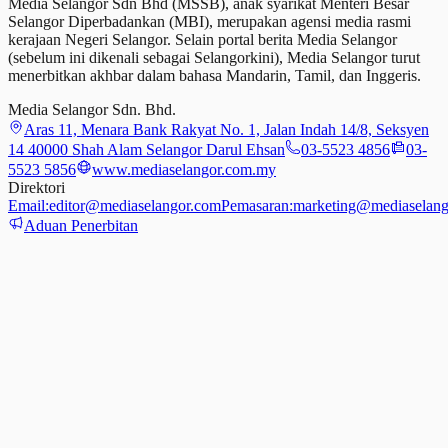
Media Selangor Sdn Bhd (MSSB), anak syarikat Menteri Besar
Selangor Diperbadankan (MBI), merupakan agensi media rasmi
kerajaan Negeri Selangor. Selain portal berita Media Selangor
(sebelum ini dikenali sebagai Selangorkini), Media Selangor turut
menerbitkan akhbar dalam bahasa Mandarin, Tamil,
dan
Inggeris.
Media Selangor Sdn. Bhd.
Aras 11, Menara Bank Rakyat No. 1, Jalan Indah 14/8, Seksyen
14 40000 Shah Alam Selangor Darul Ehsan
03-5523 4856
03-
5523 5856
www.mediaselangor.com.my
Direktori
Email:
editor@mediaselangor.com
Pemasaran:
marketing@mediaselang
Aduan Penerbitan