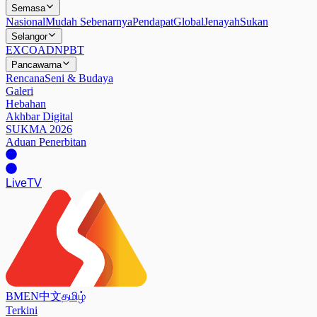
Semasa
Nasional
Mudah Sebenarnya
Pendapat
Global
Jenayah
Sukan
Selangor
EXCO
ADN
PBT
Pancawarna
Rencana
Seni & Budaya
Galeri
Hebahan
Akhbar Digital
SUKMA 2026
Aduan Penerbitan
Live
TV
BM
EN
中文
தமிழ்
Terkini