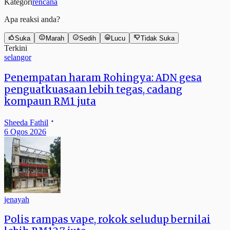
Kategori
rencana
Apa reaksi anda?
Suka
Marah
Sedih
Lucu
Tidak Suka
Terkini
selangor
Penempatan haram Rohingya: ADN gesa
penguatkuasaan lebih tegas, cadang
kompaun RM1 juta
Sheeda Fathil
6 Ogos 2026
jenayah
Polis rampas vape, rokok seludup bernilai