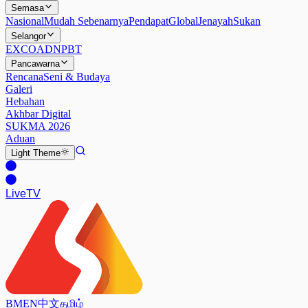
Semasa
Nasional
Mudah Sebenarnya
Pendapat
Global
Jenayah
Sukan
Selangor
EXCO
ADN
PBT
Pancawarna
Rencana
Seni & Budaya
Galeri
Hebahan
Akhbar Digital
SUKMA 2026
Aduan
Light
Theme
Live
TV
BM
EN
中文
தமிழ்