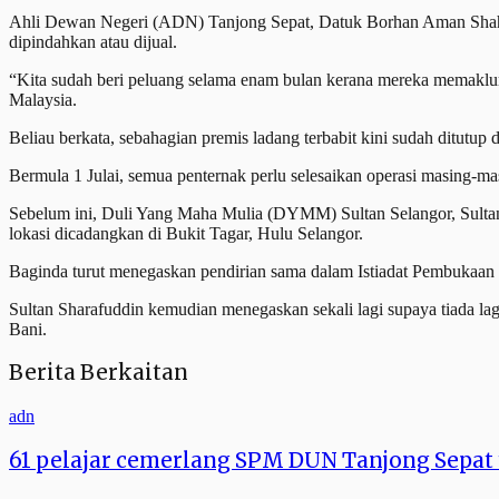
Ahli Dewan Negeri (ADN) Tanjong Sepat, Datuk Borhan Aman Shah b
dipindahkan atau dijual.
“Kita sudah beri peluang selama enam bulan kerana mereka memaklumk
Malaysia.
Beliau berkata, sebahagian premis ladang terbabit kini sudah ditutup
Bermula 1 Julai, semua penternak perlu selesaikan operasi masing-m
Sebelum ini, Duli Yang Maha Mulia (DYMM) Sultan Selangor, Sultan 
lokasi dicadangkan di Bukit Tagar, Hulu Selangor.
Baginda turut menegaskan pendirian sama dalam Istiadat Pembuka
Sultan Sharafuddin kemudian menegaskan sekali lagi supaya tiada lag
Bani.
Berita Berkaitan
adn
61 pelajar cemerlang SPM DUN Tanjong Sepat 