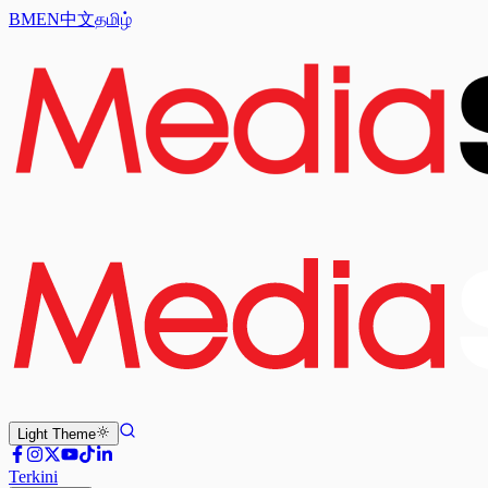
BM
EN
中文
தமிழ்
Light
Theme
Terkini