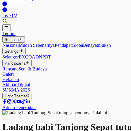
Live
TV
Terkini
Semasa
Nasional
Mudah Sebenarnya
Pendapat
Global
Jenayah
Sukan
Selangor
Selangor
EXCO
ADN
PBT
Pancawarna
Rencana
Seni & Budaya
Galeri
Hebahan
Akhbar Digital
SUKMA 2026
Light
Theme
Aduan Penerbitan
Ladang babi Tanjong Sepat tutu