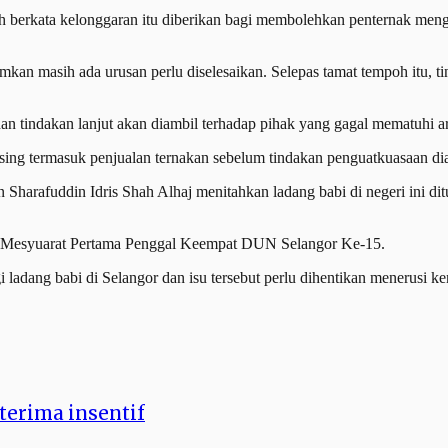
erkata kelonggaran itu diberikan bagi membolehkan penternak mengu
an masih ada urusan perlu diselesaikan. Selepas tamat tempoh itu, t
 dan tindakan lanjut akan diambil terhadap pihak yang gagal mematuhi a
asing termasuk penjualan ternakan sebelum tindakan penguatkuasaan di
Sharafuddin Idris Shah Alhaj menitahkan ladang babi di negeri ini di
an Mesyuarat Pertama Penggal Keempat DUN Selangor Ke-15.
i ladang babi di Selangor dan isu tersebut perlu dihentikan menerusi
terima insentif