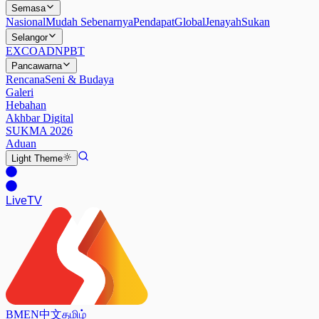
Semasa
Nasional
Mudah Sebenarnya
Pendapat
Global
Jenayah
Sukan
Selangor
EXCO
ADN
PBT
Pancawarna
Rencana
Seni & Budaya
Galeri
Hebahan
Akhbar Digital
SUKMA 2026
Aduan
Light
Theme
Live
TV
BM
EN
中文
தமிழ்