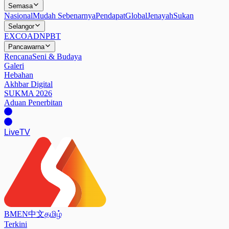
Semasa
Nasional
Mudah Sebenarnya
Pendapat
Global
Jenayah
Sukan
Selangor
EXCO
ADN
PBT
Pancawarna
Rencana
Seni & Budaya
Galeri
Hebahan
Akhbar Digital
SUKMA 2026
Aduan Penerbitan
Live
TV
BM
EN
中文
தமிழ்
Terkini