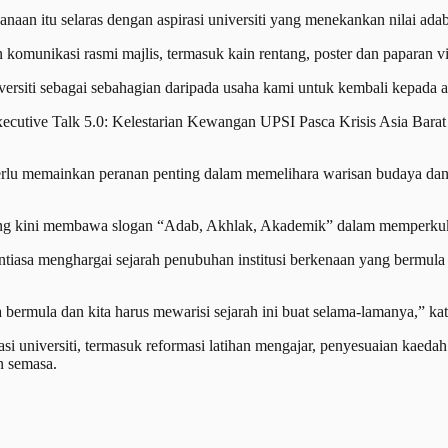
an itu selaras dengan aspirasi universiti yang menekankan nilai adab
 komunikasi rasmi majlis, termasuk kain rentang, poster dan paparan vi
ersiti sebagai sebahagian daripada usaha kami untuk kembali kepada ak
ecutive Talk 5.0: Kelestarian Kewangan UPSI Pasca Krisis Asia Barat
perlu memainkan peranan penting dalam memelihara warisan budaya dan
i yang kini membawa slogan “Adab, Akhlak, Akademik” dalam memperku
entiasa menghargai sejarah penubuhan institusi berkenaan yang bermul
ta bermula dan kita harus mewarisi sejarah ini buat selama-lamanya,” ka
si universiti, termasuk reformasi latihan mengajar, penyesuaian kaedah
n semasa.