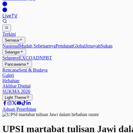
Live
TV
Terkini
Semasa
Nasional
Mudah Sebenarnya
Pendapat
Global
Jenayah
Sukan
Selangor
Selangor
EXCO
ADN
PBT
Pancawarna
Rencana
Seni & Budaya
Galeri
Hebahan
Akhbar Digital
SUKMA 2026
Light
Theme
Aduan Penerbitan
UPSI martabat tulisan Jawi da