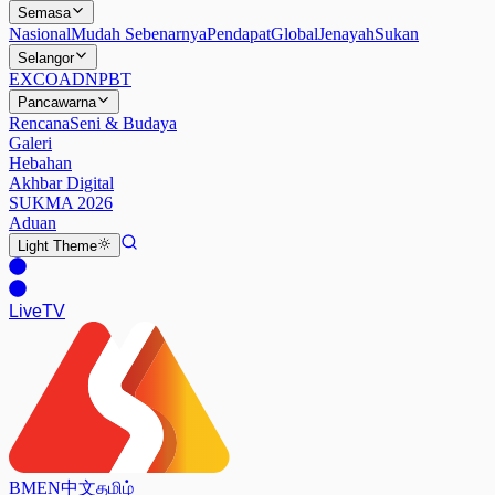
Semasa
Nasional
Mudah Sebenarnya
Pendapat
Global
Jenayah
Sukan
Selangor
EXCO
ADN
PBT
Pancawarna
Rencana
Seni & Budaya
Galeri
Hebahan
Akhbar Digital
SUKMA 2026
Aduan
Light
Theme
Live
TV
BM
EN
中文
தமிழ்