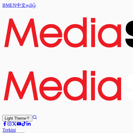
BM
EN
中文
தமிழ்
Light
Theme
Terkini