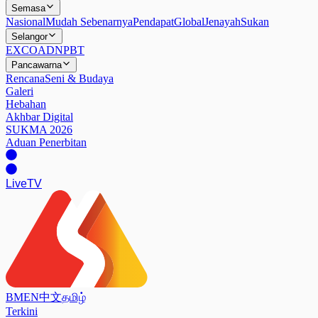
Semasa
Nasional
Mudah Sebenarnya
Pendapat
Global
Jenayah
Sukan
Selangor
EXCO
ADN
PBT
Pancawarna
Rencana
Seni & Budaya
Galeri
Hebahan
Akhbar Digital
SUKMA 2026
Aduan Penerbitan
Live
TV
BM
EN
中文
தமிழ்
Terkini