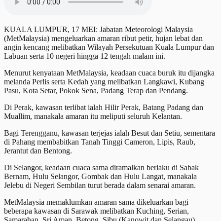
KUALA LUMPUR, 17 MEI: Jabatan Meteorologi Malaysia
(MetMalaysia) mengeluarkan amaran ribut petir, hujan lebat dan
angin kencang melibatkan Wilayah Persekutuan Kuala Lumpur dan
Labuan serta 10 negeri hingga 12 tengah malam ini.
Menurut kenyataan MetMalaysia, keadaan cuaca buruk itu dijangka
melanda Perlis serta Kedah yang melibatkan Langkawi, Kubang
Pasu, Kota Setar, Pokok Sena, Padang Terap dan Pendang.
Di Perak, kawasan terlibat ialah Hilir Perak, Batang Padang dan
Muallim, manakala amaran itu meliputi seluruh Kelantan.
Bagi Terengganu, kawasan terjejas ialah Besut dan Setiu, sementara
di Pahang membabitkan Tanah Tinggi Cameron, Lipis, Raub,
Jerantut dan Bentong.
Di Selangor, keadaan cuaca sama diramalkan berlaku di Sabak
Bernam, Hulu Selangor, Gombak dan Hulu Langat, manakala
Jelebu di Negeri Sembilan turut berada dalam senarai amaran.
MetMalaysia memaklumkan amaran sama dikeluarkan bagi
beberapa kawasan di Sarawak melibatkan Kuching, Serian,
Samarahan, Sri Aman, Betong, Sibu (Kanowit dan Selangau),