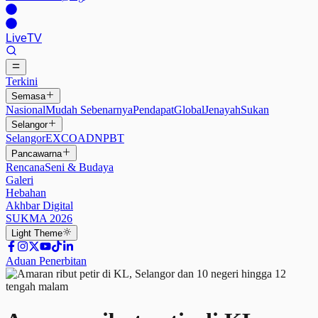
Live
TV
Terkini
Semasa
Nasional
Mudah Sebenarnya
Pendapat
Global
Jenayah
Sukan
Selangor
Selangor
EXCO
ADN
PBT
Pancawarna
Rencana
Seni & Budaya
Galeri
Hebahan
Akhbar Digital
SUKMA 2026
Light
Theme
Aduan Penerbitan