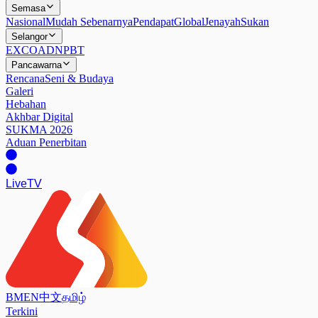
Semasa
Nasional
Mudah Sebenarnya
Pendapat
Global
Jenayah
Sukan
Selangor
EXCO
ADN
PBT
Pancawarna
Rencana
Seni & Budaya
Galeri
Hebahan
Akhbar Digital
SUKMA 2026
Aduan Penerbitan
Live
TV
BM
EN
中文
தமிழ்
Terkini