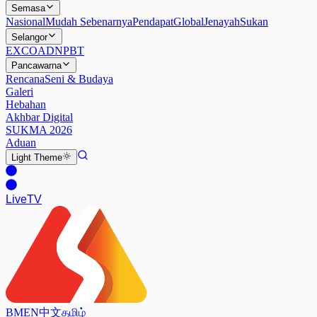
Semasa
Nasional
Mudah Sebenarnya
Pendapat
Global
Jenayah
Sukan
Selangor
EXCO
ADN
PBT
Pancawarna
Rencana
Seni & Budaya
Galeri
Hebahan
Akhbar Digital
SUKMA 2026
Aduan
Light
Theme
Live
TV
BM
EN
中文
தமிழ்