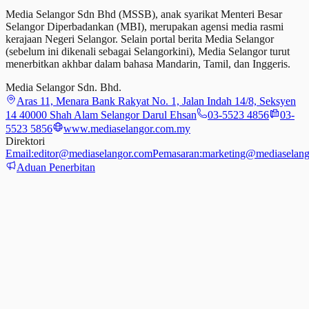
Media Selangor Sdn Bhd (MSSB), anak syarikat Menteri Besar
Selangor Diperbadankan (MBI), merupakan agensi media rasmi
kerajaan Negeri Selangor. Selain portal berita Media Selangor
(sebelum ini dikenali sebagai Selangorkini), Media Selangor turut
menerbitkan akhbar dalam bahasa Mandarin, Tamil,
dan
Inggeris.
Media Selangor Sdn. Bhd.
Aras 11, Menara Bank Rakyat No. 1, Jalan Indah 14/8, Seksyen
14 40000 Shah Alam Selangor Darul Ehsan
03-5523 4856
03-
5523 5856
www.mediaselangor.com.my
Direktori
Email:
editor@mediaselangor.com
Pemasaran:
marketing@mediaselang
Aduan Penerbitan