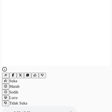
Suka
Marah
Sedih
Lucu
Tidak Suka