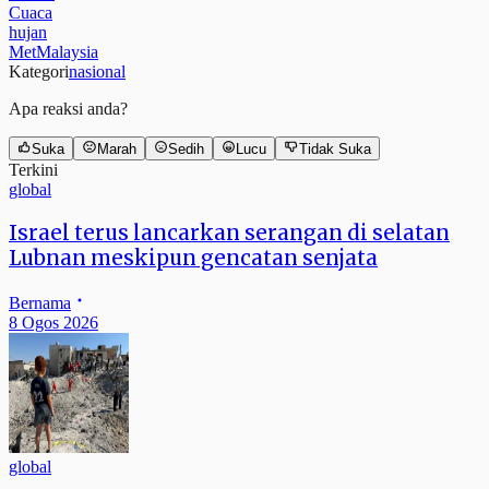
Cuaca
hujan
MetMalaysia
Kategori
nasional
Apa reaksi anda?
Suka
Marah
Sedih
Lucu
Tidak Suka
Terkini
global
Israel terus lancarkan serangan di selatan
Lubnan meskipun gencatan senjata
Bernama
8 Ogos 2026
global