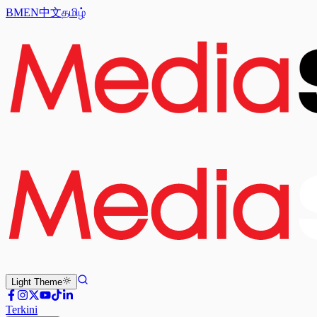
BM
EN
中文
தமிழ்
Light
Theme
Terkini