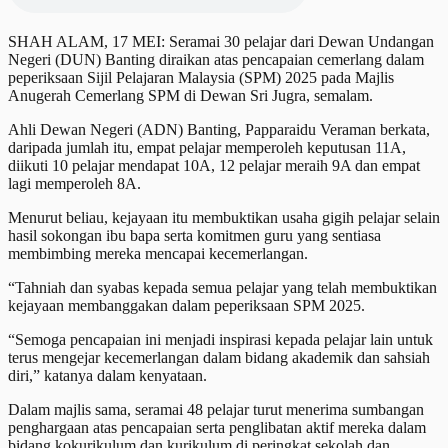
SHAH ALAM, 17 MEI: Seramai 30 pelajar dari Dewan Undangan
Negeri (DUN) Banting diraikan atas pencapaian cemerlang dalam
peperiksaan Sijil Pelajaran Malaysia (SPM) 2025 pada Majlis
Anugerah Cemerlang SPM di Dewan Sri Jugra, semalam.
Ahli Dewan Negeri (ADN) Banting, Papparaidu Veraman berkata,
daripada jumlah itu, empat pelajar memperoleh keputusan 11A,
diikuti 10 pelajar mendapat 10A, 12 pelajar meraih 9A dan empat
lagi memperoleh 8A.
Menurut beliau, kejayaan itu membuktikan usaha gigih pelajar selain
hasil sokongan ibu bapa serta komitmen guru yang sentiasa
membimbing mereka mencapai kecemerlangan.
“Tahniah dan syabas kepada semua pelajar yang telah membuktikan
kejayaan membanggakan dalam peperiksaan SPM 2025.
“Semoga pencapaian ini menjadi inspirasi kepada pelajar lain untuk
terus mengejar kecemerlangan dalam bidang akademik dan sahsiah
diri,” katanya dalam kenyataan.
Dalam majlis sama, seramai 48 pelajar turut menerima sumbangan
penghargaan atas pencapaian serta penglibatan aktif mereka dalam
bidang kokurikulum dan kurikulum di peringkat sekolah dan