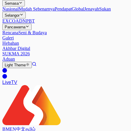
Semasa
Nasional
Mudah Sebenarnya
Pendapat
Global
Jenayah
Sukan
Selangor
EXCO
ADN
PBT
Pancawarna
Rencana
Seni & Budaya
Galeri
Hebahan
Akhbar Digital
SUKMA 2026
Aduan
Light
Theme
Live
TV
BM
EN
中文
தமிழ்