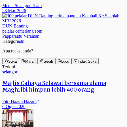
Media Selangor Team
28 Mac 2026
DUN Banting
pelajar cemerlang spm
Papparaidu Veraman
Kategori
adn
Apa reaksi anda?
Suka
Marah
Sedih
Lucu
Tidak Suka
Terkini
selangor
Majlis Cahaya Selawat bersama ulama
Maghribi himpun lebih 400 orang
Fitri Hazim Hazam
6 Ogos 2026