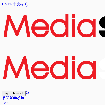
BM
EN
中文
தமிழ்
Light
Theme
Terkini