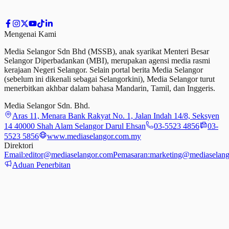
Mengenai Kami
Media Selangor Sdn Bhd (MSSB), anak syarikat Menteri Besar
Selangor Diperbadankan (MBI), merupakan agensi media rasmi
kerajaan Negeri Selangor. Selain portal berita Media Selangor
(sebelum ini dikenali sebagai Selangorkini), Media Selangor turut
menerbitkan akhbar dalam bahasa Mandarin, Tamil,
dan
Inggeris.
Media Selangor Sdn. Bhd.
Aras 11, Menara Bank Rakyat No. 1, Jalan Indah 14/8, Seksyen
14 40000 Shah Alam Selangor Darul Ehsan
03-5523 4856
03-
5523 5856
www.mediaselangor.com.my
Direktori
Email:
editor@mediaselangor.com
Pemasaran:
marketing@mediaselang
Aduan Penerbitan