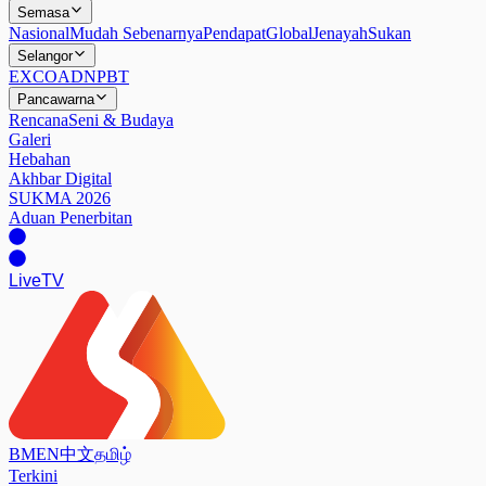
Semasa
Nasional
Mudah Sebenarnya
Pendapat
Global
Jenayah
Sukan
Selangor
EXCO
ADN
PBT
Pancawarna
Rencana
Seni & Budaya
Galeri
Hebahan
Akhbar Digital
SUKMA 2026
Aduan Penerbitan
Live
TV
BM
EN
中文
தமிழ்
Terkini