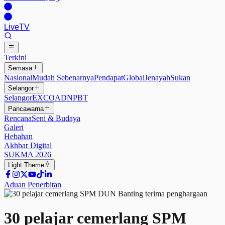
Live
TV
Terkini
Semasa
Nasional
Mudah Sebenarnya
Pendapat
Global
Jenayah
Sukan
Selangor
Selangor
EXCO
ADN
PBT
Pancawarna
Rencana
Seni & Budaya
Galeri
Hebahan
Akhbar Digital
SUKMA 2026
Light
Theme
Aduan Penerbitan
30 pelajar cemerlang SPM