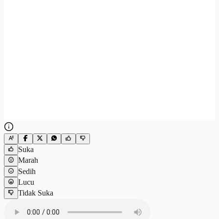
Suka
Marah
Sedih
Lucu
Tidak Suka