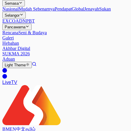
Semasa
Nasional
Mudah Sebenarnya
Pendapat
Global
Jenayah
Sukan
Selangor
EXCO
ADN
PBT
Pancawarna
Rencana
Seni & Budaya
Galeri
Hebahan
Akhbar Digital
SUKMA 2026
Aduan
Light
Theme
Live
TV
BM
EN
中文
தமிழ்