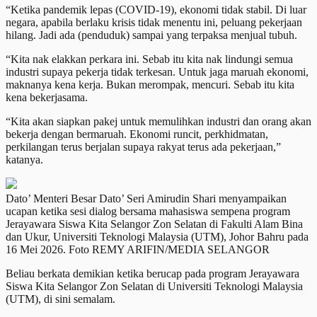
“Ketika pandemik lepas (COVID-19), ekonomi tidak stabil. Di luar
negara, apabila berlaku krisis tidak menentu ini, peluang pekerjaan
hilang. Jadi ada (penduduk) sampai yang terpaksa menjual tubuh.
“Kita nak elakkan perkara ini. Sebab itu kita nak lindungi semua
industri supaya pekerja tidak terkesan. Untuk jaga maruah ekonomi,
maknanya kena kerja. Bukan merompak, mencuri. Sebab itu kita
kena bekerjasama.
“Kita akan siapkan pakej untuk memulihkan industri dan orang akan
bekerja dengan bermaruah. Ekonomi runcit, perkhidmatan,
perkilangan terus berjalan supaya rakyat terus ada pekerjaan,”
katanya.
Dato’ Menteri Besar Dato’ Seri Amirudin Shari menyampaikan
ucapan ketika sesi dialog bersama mahasiswa sempena program
Jerayawara Siswa Kita Selangor Zon Selatan di Fakulti Alam Bina
dan Ukur, Universiti Teknologi Malaysia (UTM), Johor Bahru pada
16 Mei 2026. Foto REMY ARIFIN/MEDIA SELANGOR
Beliau berkata demikian ketika berucap pada program Jerayawara
Siswa Kita Selangor Zon Selatan di Universiti Teknologi Malaysia
(UTM), di sini semalam.