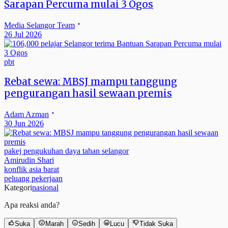
Sarapan Percuma mulai 3 Ogos
Media Selangor Team
26 Jul 2026
pbt
Rebat sewa: MBSJ mampu tanggung
pengurangan hasil sewaan premis
Adam Azman
30 Jun 2026
pakej pengukuhan daya tahan selangor
Amirudin Shari
konflik asia barat
peluang pekerjaan
Kategori
nasional
Apa reaksi anda?
Suka
Marah
Sedih
Lucu
Tidak Suka