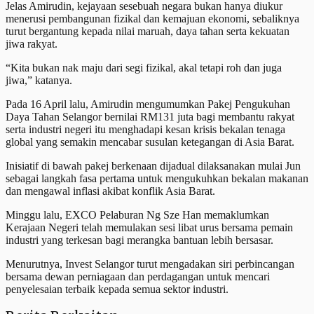
Jelas Amirudin, kejayaan sesebuah negara bukan hanya diukur
menerusi pembangunan fizikal dan kemajuan ekonomi, sebaliknya
turut bergantung kepada nilai maruah, daya tahan serta kekuatan
jiwa rakyat.
“Kita bukan nak maju dari segi fizikal, akal tetapi roh dan juga
jiwa,” katanya.
Pada 16 April lalu, Amirudin mengumumkan Pakej Pengukuhan
Daya Tahan Selangor bernilai RM131 juta bagi membantu rakyat
serta industri negeri itu menghadapi kesan krisis bekalan tenaga
global yang semakin mencabar susulan ketegangan di Asia Barat.
Inisiatif di bawah pakej berkenaan dijadual dilaksanakan mulai Jun
sebagai langkah fasa pertama untuk mengukuhkan bekalan makanan
dan mengawal inflasi akibat konflik Asia Barat.
Minggu lalu, EXCO Pelaburan Ng Sze Han memaklumkan
Kerajaan Negeri telah memulakan sesi libat urus bersama pemain
industri yang terkesan bagi merangka bantuan lebih bersasar.
Menurutnya, Invest Selangor turut mengadakan siri perbincangan
bersama dewan perniagaan dan perdagangan untuk mencari
penyelesaian terbaik kepada semua sektor industri.