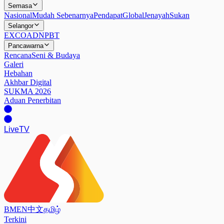
Semasa
Nasional
Mudah Sebenarnya
Pendapat
Global
Jenayah
Sukan
Selangor
EXCO
ADN
PBT
Pancawarna
Rencana
Seni & Budaya
Galeri
Hebahan
Akhbar Digital
SUKMA 2026
Aduan Penerbitan
Live
TV
BM
EN
中文
தமிழ்
Terkini