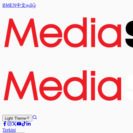
BM
EN
中文
தமிழ்
Light
Theme
Terkini