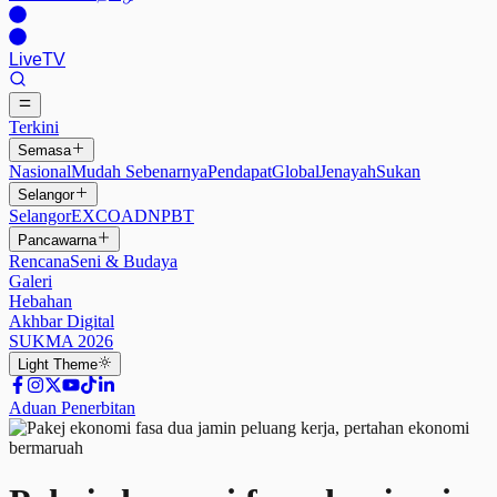
Live
TV
Terkini
Semasa
Nasional
Mudah Sebenarnya
Pendapat
Global
Jenayah
Sukan
Selangor
Selangor
EXCO
ADN
PBT
Pancawarna
Rencana
Seni & Budaya
Galeri
Hebahan
Akhbar Digital
SUKMA 2026
Light
Theme
Aduan Penerbitan