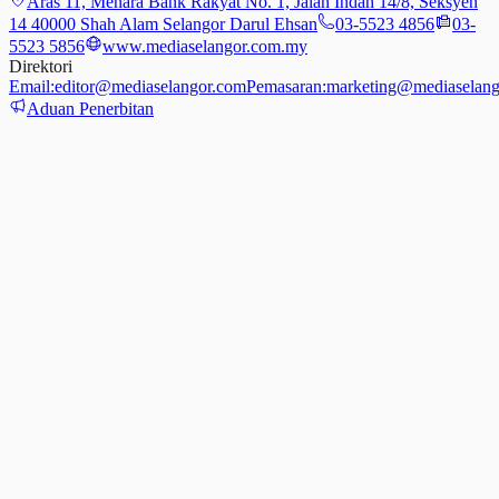
Aras 11, Menara Bank Rakyat No. 1, Jalan Indah 14/8, Seksyen
14 40000 Shah Alam Selangor Darul Ehsan
03-5523 4856
03-
5523 5856
www.mediaselangor.com.my
Direktori
Email:
editor@mediaselangor.com
Pemasaran:
marketing@mediaselang
Aduan Penerbitan