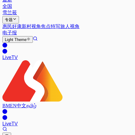
全国
雪兰莪
专题
惠民好康
新村视角
焦点特写
旅人视角
电子报
Light
Theme
Live
TV
BM
EN
中文
தமிழ்
Live
TV