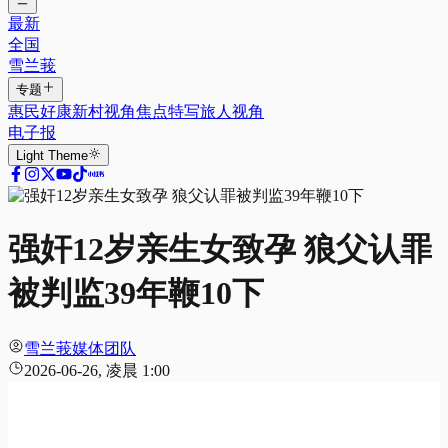
最新
全国
雪兰莪
专题
惠民好康
新村视角
焦点特写
旅人视角
电子报
Light
Theme
强奸12岁亲生女致孕 狼父认罪
被判监39年鞭10下
雪兰莪媒体团队
2026-06-26, 凌晨 1:00