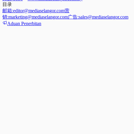
目录
邮箱:
editor@mediaselangor.com
营
销:
marketing@mediaselangor.com
广告:
sales@mediaselangor.com
Aduan Penerbitan