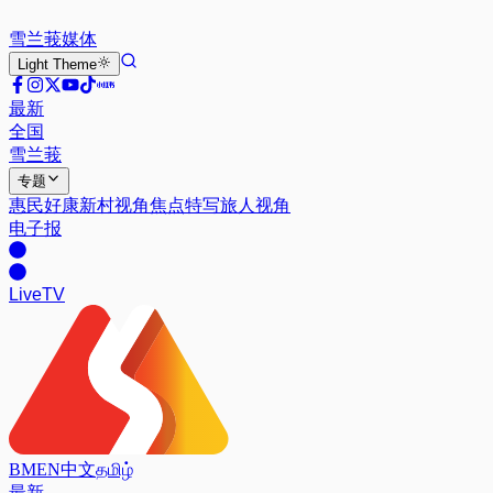
雪兰莪
媒体
Light
Theme
最新
全国
雪兰莪
专题
惠民好康
新村视角
焦点特写
旅人视角
电子报
Live
TV
BM
EN
中文
தமிழ்
最新