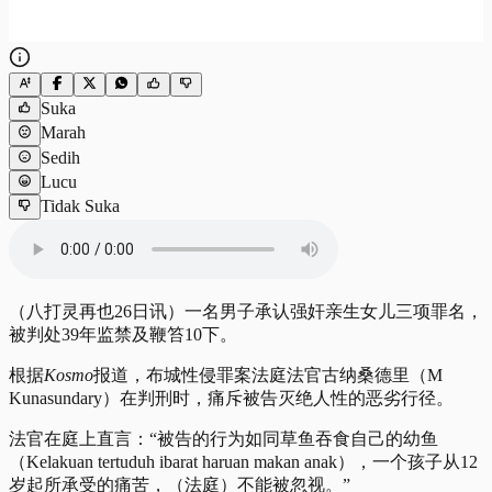
Suka
Marah
Sedih
Lucu
Tidak Suka
（八打灵再也26日讯）一名男子承认强奸亲生女儿三项罪名，
被判处39年监禁及鞭笞10下。
根据
Kosmo
报道，布城性侵罪案法庭法官古纳桑德里（M
Kunasundary）在判刑时，痛斥被告灭绝人性的恶劣行径。
法官在庭上直言：“被告的行为如同草鱼吞食自己的幼鱼
（
Kelakuan tertuduh ibarat haruan makan anak）
，一个孩子从12
岁起所承受的痛苦，（法庭）不能被忽视。”