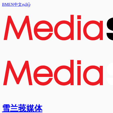
BM
EN
中文
தமிழ்
雪兰莪媒体