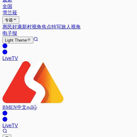
全国
雪兰莪
专题
惠民好康
新村视角
焦点特写
旅人视角
电子报
Light
Theme
Live
TV
BM
EN
中文
தமிழ்
Live
TV