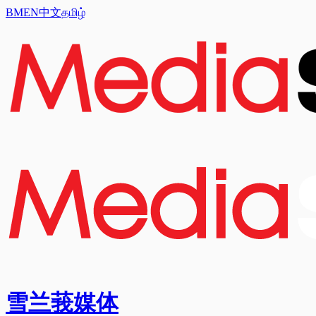
BM
EN
中文
தமிழ்
雪兰莪媒体