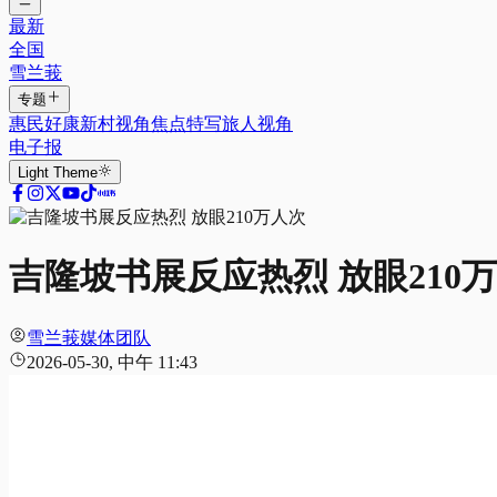
最新
全国
雪兰莪
专题
惠民好康
新村视角
焦点特写
旅人视角
电子报
Light
Theme
吉隆坡书展反应热烈 放眼210
雪兰莪媒体团队
2026-05-30, 中午 11:43