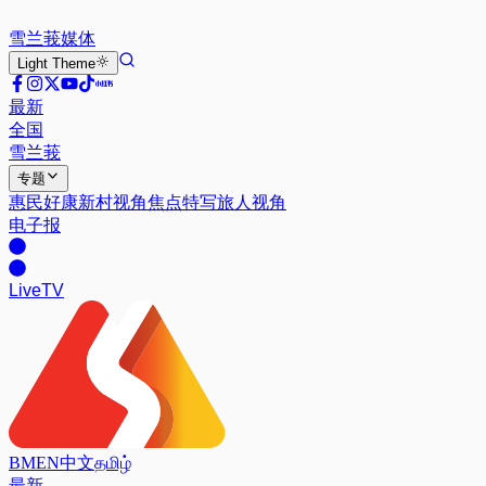
雪兰莪
媒体
Light
Theme
最新
全国
雪兰莪
专题
惠民好康
新村视角
焦点特写
旅人视角
电子报
Live
TV
BM
EN
中文
தமிழ்
最新