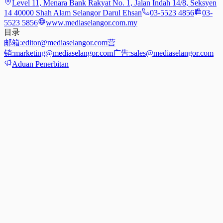
Level 11, Menara Bank Rakyat No. 1, Jalan Indah 14/8, Seksyen
14 40000 Shah Alam Selangor Darul Ehsan
03-5523 4856
03-
5523 5856
www.mediaselangor.com.my
目录
邮箱:
editor@mediaselangor.com
营
销:
marketing@mediaselangor.com
广告:
sales@mediaselangor.com
Aduan Penerbitan