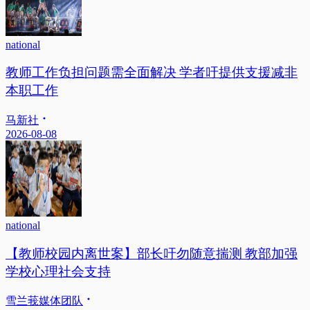
national
教师工作负担问题需全面解决 学者吁提供支援减非
本职工作
马新社
2026-08-08
national
【教师校园内离世案】部长吁勿随意揣测 教部加强
学校心理社会支持
雪兰莪媒体团队