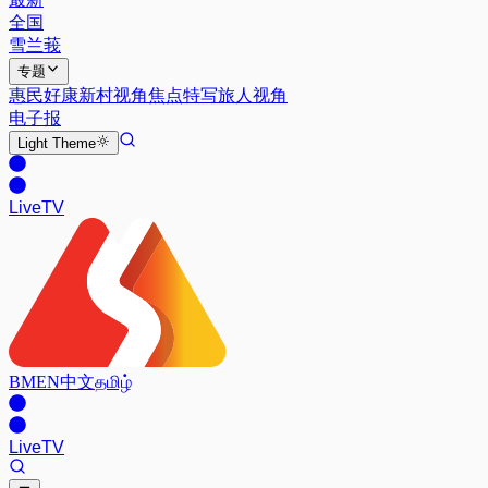
全国
雪兰莪
专题
惠民好康
新村视角
焦点特写
旅人视角
电子报
Light
Theme
Live
TV
BM
EN
中文
தமிழ்
Live
TV