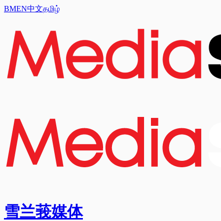
BM
EN
中文
தமிழ்
雪兰莪媒体