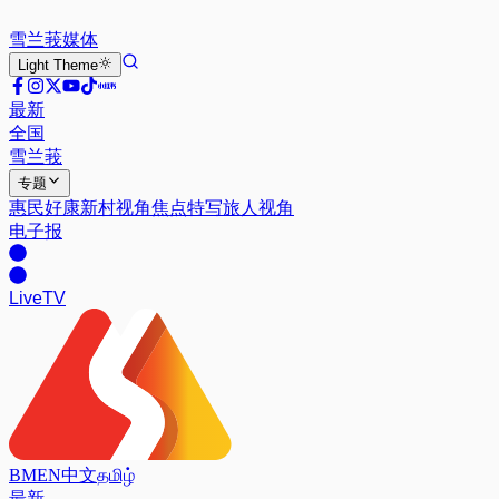
雪兰莪
媒体
Light
Theme
最新
全国
雪兰莪
专题
惠民好康
新村视角
焦点特写
旅人视角
电子报
Live
TV
BM
EN
中文
தமிழ்
最新