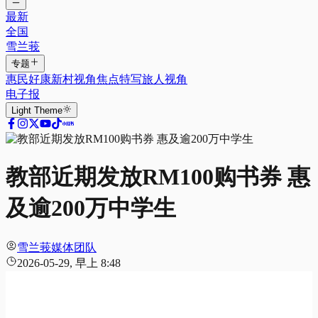
最新
全国
雪兰莪
专题
惠民好康
新村视角
焦点特写
旅人视角
电子报
Light
Theme
教部近期发放RM100购书券 惠
及逾200万中学生
雪兰莪媒体团队
2026-05-29, 早上 8:48