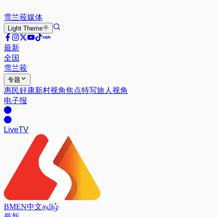
雪兰莪
媒体
Light
Theme
最新
全国
雪兰莪
专题
惠民好康
新村视角
焦点特写
旅人视角
电子报
Live
TV
BM
EN
中文
தமிழ்
最新