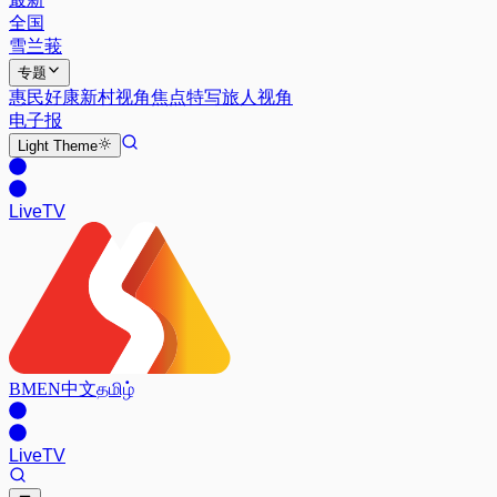
全国
雪兰莪
专题
惠民好康
新村视角
焦点特写
旅人视角
电子报
Light
Theme
Live
TV
BM
EN
中文
தமிழ்
Live
TV