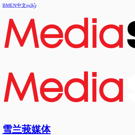
BM
EN
中文
தமிழ்
雪兰莪媒体