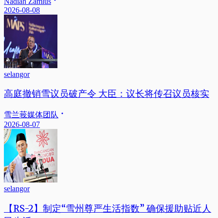
Nadiah Zamlus
2026-08-08
selangor
高庭撤销雪议员破产令 大臣：议长将传召议员核实
雪兰莪媒体团队
2026-08-07
selangor
【RS-2】制定“雪州尊严生活指数” 确保援助贴近人