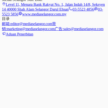
Level 11, Menara Bank Rakyat No. 1, Jalan Indah 14/8, Seksyen
14 40000 Shah Alam Selangor Darul Ehsan
03-5523 4856
03-
5523 5856
www.mediaselangor.com.my
目录
邮箱:
editor@mediaselangor.com
营
销:
marketing@mediaselangor.com
广告:
sales@mediaselangor.com
Aduan Penerbitan