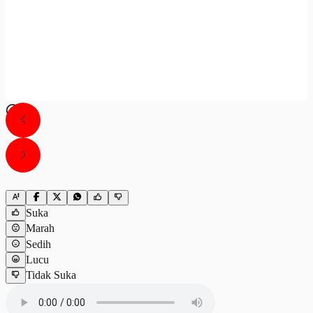
Suka
Marah
Sedih
Lucu
Tidak Suka