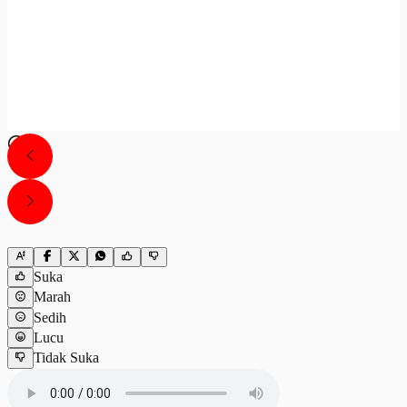
Suka
Marah
Sedih
Lucu
Tidak Suka