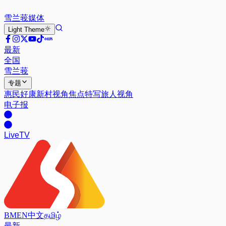
雪兰莪
媒体
Light
Theme
最新
全国
雪兰莪
专题
惠民好康
新村视角
焦点特写
旅人视角
电子报
Live
TV
BM
EN
中文
தமிழ்
最新