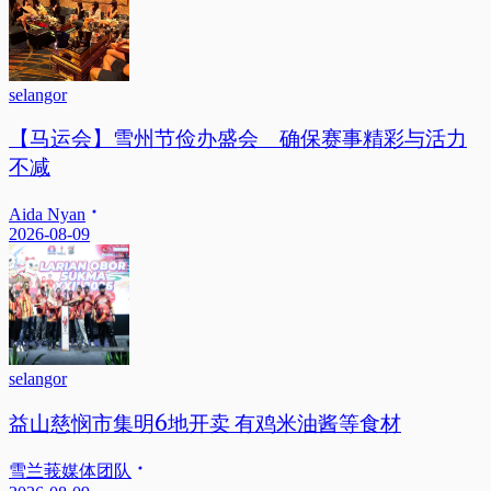
selangor
【马运会】雪州节俭办盛会 确保赛事精彩与活力
不减
Aida Nyan
2026-08-09
selangor
益山慈悯市集明6地开卖 有鸡米油酱等食材
雪兰莪媒体团队