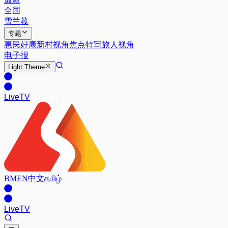
全国
雪兰莪
专题
惠民好康
新村视角
焦点特写
旅人视角
电子报
Light
Theme
Live
TV
BM
EN
中文
தமிழ்
Live
TV