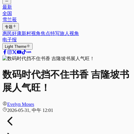
最新
全国
雪兰莪
专题
惠民好康
新村视角
焦点特写
旅人视角
电子报
Light
Theme
数码时代挡不住书香 吉隆坡书
展人气旺！
Evelyn Moses
2026-05-31, 中午 12:01