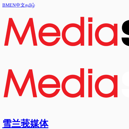
BM
EN
中文
தமிழ்
雪兰莪媒体