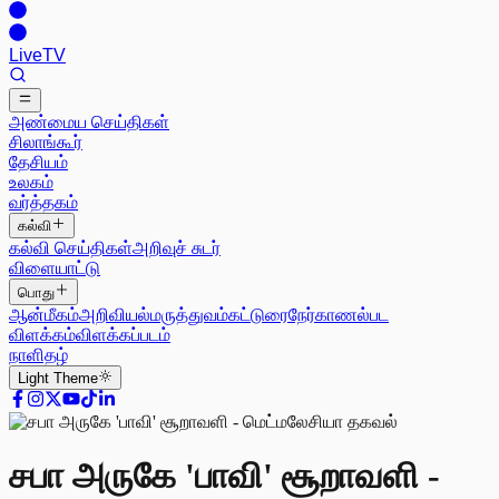
Live
TV
அண்மைய செய்திகள்
சிலாங்கூர்
தேசியம்
உலகம்
வர்த்தகம்
கல்வி
கல்வி செய்திகள்
அறிவுச் சுடர்
விளையாட்டு
பொது
ஆன்மீகம்
அறிவியல்
மருத்துவம்
கட்டுரை
நேர்காணல்
பட
விளக்கம்
விளக்கப்படம்
நாளிதழ்
Light
Theme
சபா அருகே 'பாவி' சூறாவளி -