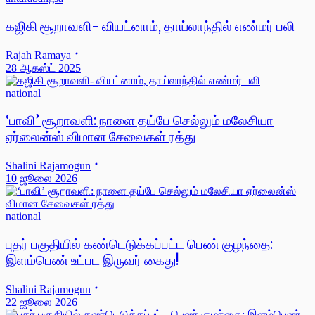
கஜிகி சூறாவளி- வியட்னாம், தாய்லாந்தில் எண்மர் பலி
Rajah Ramaya
28 ஆகஸ்ட் 2025
national
‘பாவி’ சூறாவளி: நாளை தய்பே செல்லும் மலேசியா
ஏர்லைன்ஸ் விமான சேவைகள் ரத்து
Shalini Rajamogun
10 ஜூலை 2026
national
புதர் பகுதியில் கண்டெடுக்கப்பட்ட பெண் குழந்தை:
இளம்பெண் உட்பட இருவர் கைது!
Shalini Rajamogun
22 ஜூலை 2026