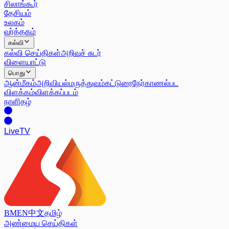
சிலாங்கூர்
தேசியம்
உலகம்
வர்த்தகம்
கல்வி
கல்வி செய்திகள்
அறிவுச் சுடர்
விளையாட்டு
பொது
ஆன்மீகம்
அறிவியல்
மருத்துவம்
கட்டுரை
நேர்காணல்
பட
விளக்கம்
விளக்கப்படம்
நாளிதழ்
Live
TV
BM
EN
中文
தமிழ்
அண்மைய செய்திகள்