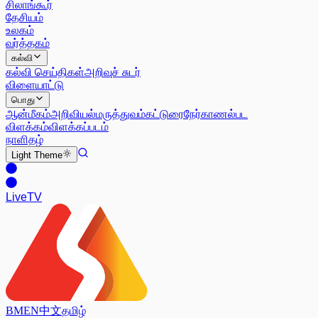
சிலாங்கூர்
தேசியம்
உலகம்
வர்த்தகம்
கல்வி
கல்வி செய்திகள்
அறிவுச் சுடர்
விளையாட்டு
பொது
ஆன்மீகம்
அறிவியல்
மருத்துவம்
கட்டுரை
நேர்காணல்
பட
விளக்கம்
விளக்கப்படம்
நாளிதழ்
Light
Theme
Live
TV
BM
EN
中文
தமிழ்