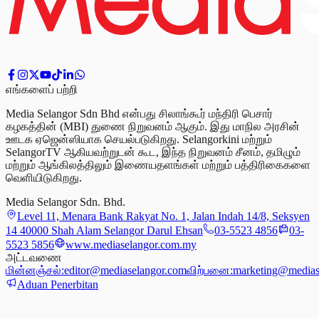
எங்களைப் பற்றி
Media Selangor Sdn Bhd என்பது சிலாங்கூர் மந்திரி பெசார்
கழகத்தின் (MBI) துணை நிறுவனம் ஆகும். இது மாநில அரசின்
ஊடக ஏஜென்ஸியாக செயல்படுகிறது. Selangorkini மற்றும்
SelangorTV ஆகியவற்றுடன் கூட, இந்த நிறுவனம் சீனம், தமிழும்
மற்றும் ஆங்கிலத்திலும் இணையதளங்கள் மற்றும் பத்திரிகைகளை
வெளியிடுகிறது.
Media Selangor Sdn. Bhd.
Level 11, Menara Bank Rakyat No. 1, Jalan Indah 14/8, Seksyen
14 40000 Shah Alam Selangor Darul Ehsan
03-5523 4856
03-
5523 5856
www.mediaselangor.com.my
அட்டவணை
மின்னஞ்சல்:
editor@mediaselangor.com
விற்பனை:
marketing@medias
Aduan Penerbitan