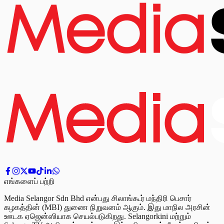
எங்களைப் பற்றி
Media Selangor Sdn Bhd என்பது சிலாங்கூர் மந்திரி பெசார்
கழகத்தின் (MBI) துணை நிறுவனம் ஆகும். இது மாநில அரசின்
ஊடக ஏஜென்ஸியாக செயல்படுகிறது. Selangorkini மற்றும்