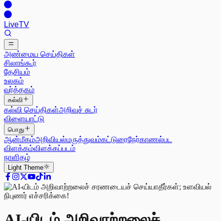
Live
TV
அண்மைய செய்திகள்
சிலாங்கூர்
தேசியம்
உலகம்
வர்த்தகம்
கல்வி
கல்வி செய்திகள்
அறிவுச் சுடர்
விளையாட்டு
பொது
ஆன்மீகம்
அறிவியல்
மருத்துவம்
கட்டுரை
நேர்காணல்
பட
விளக்கம்
விளக்கப்படம்
நாளிதழ்
Light
Theme
AI-யிடம் அறிவாற்றலைச்