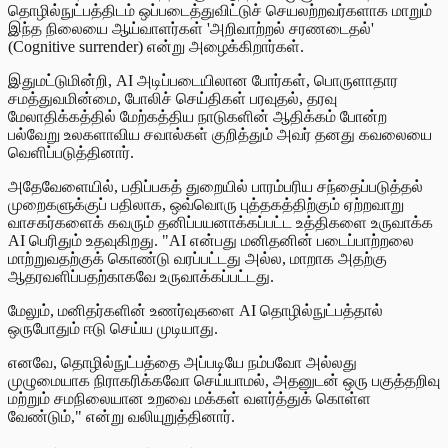
தொழில்நுட்பத்திடம் ஒப்படைத்துவிட்டுச் செயலற்றவர்களாக மாறும்
இந்த நிலையை ஆய்வாளர்கள் 'அறிவாற்றல் சரணடைதல்'
(Cognitive surrender) என்று அழைக்கிறார்கள்.
இதுமட்டுமின்றி, AI அடிப்படையிலான போர்கள், பொருளாதார
சமத்துவமின்மை, போலிச் செய்திகள் பரவுதல், தரவு
மேலாதிக்கத்தில் மேற்கத்திய நாடுகளின் ஆதிக்கம் போன்ற
பல்வேறு உலகளாவிய சவால்கள் குறித்தும் அவர் தனது கவலையை
வெளிப்படுத்தினார்.
அதேவேளையில், பதிப்பகத் துறையில் பாரம்பரிய சந்தைப்படுத்தல்
முறைகளுக்குப் பதிலாக, ஒவ்வொரு புத்தகத்திற்கும் ஏற்றவாறு
வாசகர்களைக் கவரும் தனிப்பயனாக்கப்பட்ட உத்திகளை உருவாக்க
AI பெரிதும் உதவுகிறது. "AI என்பது மனிதனின் படைப்பாற்றலை
மாற்றுவதற்குக் கொண்டு வரப்பட்டது அல்ல, மாறாக அதற்கு
ஆதரவளிப்பதற்காகவே உருவாக்கப்பட்டது.
மேலும், மனிதர்களின் உணர்வுகளை AI தொழில்நுட்பத்தால்
ஒருபோதும் ஈடு செய்ய முடியாது.
எனவே, தொழில்நுட்பத்தை அப்படியே நம்பவோ அல்லது
முழுமையாக நிராகரிக்கவோ செய்யாமல், அதனுடன் ஒரு பகுத்தறிவு
மற்றும் சமநிலையான உறவை மக்கள் வளர்த்துக் கொள்ள
வேண்டும்," என்று வலியுறுத்தினார்.