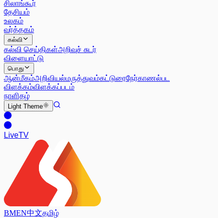
சிலாங்கூர்
தேசியம்
உலகம்
வர்த்தகம்
கல்வி
கல்வி செய்திகள்
அறிவுச் சுடர்
விளையாட்டு
பொது
ஆன்மீகம்
அறிவியல்
மருத்துவம்
கட்டுரை
நேர்காணல்
பட
விளக்கம்
விளக்கப்படம்
நாளிதழ்
Light
Theme
Live
TV
BM
EN
中文
தமிழ்