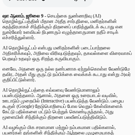
ஷா ஆலாம், ஜூலை 9 -
செயற்கை நுண்ணறிவு (AI)
தொழில்நுட்பத்தின் மீதான அதீத சார்புநிலை, மனிதர்களின்
சுதந்திரமாகச் சிந்திக்கும் திறனைப் பாதித்துவிடக் கூடாது என
நுகர்வோர் உளவியல் நிபுணரும் எழுத்தாளருமான நதீம் சாடிக்
எச்சரித்துள்ளார்.
AI தொழில்நுட்பம் என்பது மனிதர்களின் படைப்பாற்றலை
அதிகரிக்கவும், அறிவை விரிவுபடுத்தவும், தகவல்களை விரைவாகப்
பெறவும் உதவும் ஒரு சிறந்த கருவியாகும்.
எனவே, அதனை ஒரு நல்ல நண்பனாக ஏற்றுக்கொள்ள வேண்டுமே
தவிர, அதன் மீது குருட்டு நம்பிக்கை வைக்கக் கூடாது என்று அவர்
குறிப்பிட்டுள்ளார்.
AI தொழில்நுட்பத்தை எவ்வளவு வேண்டுமானாலும்
பயன்படுத்தலாம். ஆனால், அதனை ஒரு உரையாடல் வடிவில்,
ஊடாடும் முறையில் (Interactive) பயன்படுத்த வேண்டும். பழைய
கூகுள் (Google) தேடுபொறியைப் போல வெறும் கேள்விகளைக்
கேட்டு பதில்களை மட்டும் பெற்றுக் கொண்டிருந்தால், அது
மூளையின் சிந்திக்கும் திறனை பலவீனப்படுத்திவிடும்.
AI வழங்கும் மிக சரளமான மற்றும் நம்பகமான பதில்களால்,
பயனர்கள் தங்களின் சிந்திக்கும் ஆற்றலை முழுமையாகத்