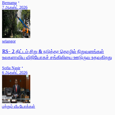
Bernama
7 ஆகஸ்ட் 2026
selangor
RS- 2 திட்டம் சிறு & நடுத்தர தொழில் நிறுவனங்கள்
உலகளாவிய விநியோகச் சங்கிலியை ஊடுருவ உதவுகிறது
Sofia Nasir
6 ஆகஸ்ட் 2026
மற்றும் வீடியோக்கள்