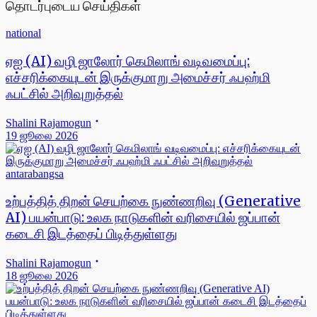
தொடர்புடைய செய்திகள்
national
ஏஐ (AI) வழி ஜாலோர் கெமிலாங் வடிவமைப்பு:
எச்சரிக்கையுடன் இருக்குமாறு அமைச்சர் ஃபஹ்மி
ஃபட்சில் அறிவுறுத்தல்
Shalini Rajamogun
19 ஜூலை 2026
antarabangsa
உற்பத்தித் திறன் செயற்கை நுண்ணறிவு (Generative
AI) பயன்பாடு: உலக நாடுகளின் வரிசையில் ஜப்பான்
கடைசி இடத்தைப் பிடித்துள்ளது
Shalini Rajamogun
18 ஜூலை 2026