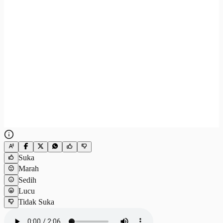
Suka
Marah
Sedih
Lucu
Tidak Suka