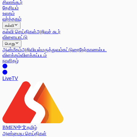
சிலாங்கூர்
தேசியம்
உலகம்
வர்த்தகம்
கல்வி
கல்வி செய்திகள்
அறிவுச் சுடர்
விளையாட்டு
பொது
ஆன்மீகம்
அறிவியல்
மருத்துவம்
கட்டுரை
நேர்காணல்
பட
விளக்கம்
விளக்கப்படம்
நாளிதழ்
Live
TV
BM
EN
中文
தமிழ்
அண்மைய செய்திகள்