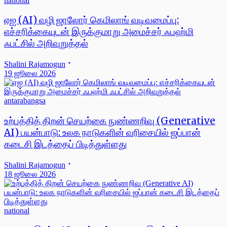
national
ஏஐ (AI) வழி ஜாலோர் கெமிலாங் வடிவமைப்பு:
எச்சரிக்கையுடன் இருக்குமாறு அமைச்சர் ஃபஹ்மி
ஃபட்சில் அறிவுறுத்தல்
Shalini Rajamogun
19 ஜூலை 2026
antarabangsa
உற்பத்தித் திறன் செயற்கை நுண்ணறிவு (Generative
AI) பயன்பாடு: உலக நாடுகளின் வரிசையில் ஜப்பான்
கடைசி இடத்தைப் பிடித்துள்ளது
Shalini Rajamogun
18 ஜூலை 2026
national