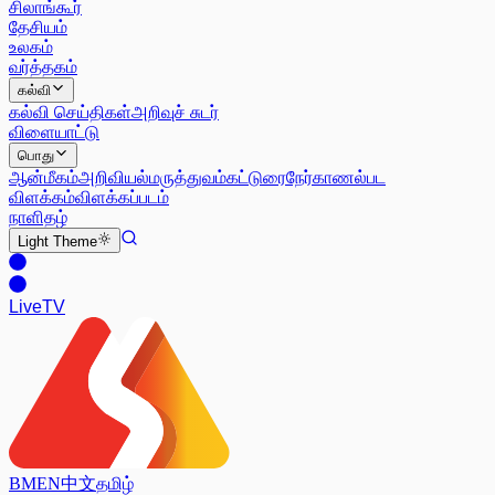
சிலாங்கூர்
தேசியம்
உலகம்
வர்த்தகம்
கல்வி
கல்வி செய்திகள்
அறிவுச் சுடர்
விளையாட்டு
பொது
ஆன்மீகம்
அறிவியல்
மருத்துவம்
கட்டுரை
நேர்காணல்
பட
விளக்கம்
விளக்கப்படம்
நாளிதழ்
Light
Theme
Live
TV
BM
EN
中文
தமிழ்