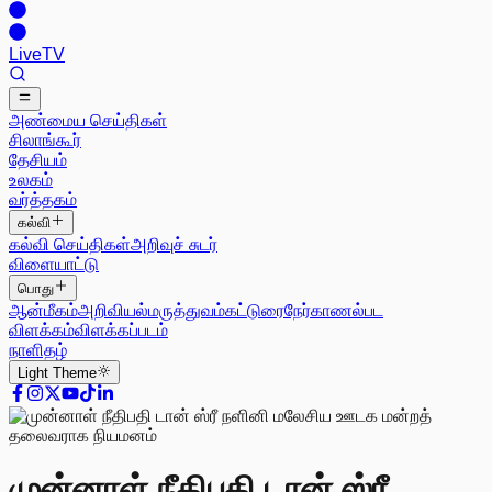
Live
TV
அண்மைய செய்திகள்
சிலாங்கூர்
தேசியம்
உலகம்
வர்த்தகம்
கல்வி
கல்வி செய்திகள்
அறிவுச் சுடர்
விளையாட்டு
பொது
ஆன்மீகம்
அறிவியல்
மருத்துவம்
கட்டுரை
நேர்காணல்
பட
விளக்கம்
விளக்கப்படம்
நாளிதழ்
Light
Theme
முன்னாள் நீதிபதி டான் ஸ்ரீ