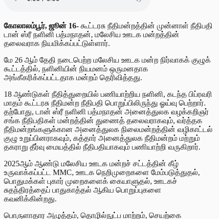
கோலாலம்பூர், ஜூன் 16-
கூட்டரசு நீதிமன்றத்தின் முன்னாள் நீதிபதி
டான் ஸ்ரீ நளினி பத்மநாதன், மலேசிய ஊடக மன்றத்தின்
தலைவராக நியமிக்கப்பட்டுள்ளார்.
மே 26 ஆம் தேதி நடைபெற்ற மலேசிய ஊடக மன்ற நிர்வாகக் குழுக்
கூட்டத்தில், நளினியின் நியமனம் ஒருமனதாக
அங்கீகரிக்கப்பட்டதாக மன்றம் தெரிவித்தது.
18 ஆண்டுகள் நீதித்துறையில் பணியாற்றிய நளினி, கடந்த பிப்ரவரி
மாதம் கூட்டரசு நீதிமன்ற நீதிபதி பொறுப்பிலிருந்து ஓய்வு பெற்றார்.
தற்போது, டான் ஸ்ரீ நளினி பத்மநாதன் அனைத்துலக வழக்கறிஞர்
சங்க நீதிபதிகள் மன்றத்தின் துணைத் தலைவராகவும், வர்த்தக
நீதிமன்றங்களுக்கான அனைத்துலக நிலைமன்றத்தின் வழிகாட்டல்
குழு உறுப்பினராகவும், கத்தார் அனைத்துலக நீதிமன்றம் மற்றும்
தகராறு தீர்வு மையத்தில் நீதிபதியாகவும் பணியாற்றி வருகிறார்.
2025ஆம் ஆண்டு மலேசிய ஊடக மன்றச் சட்டத்தின் கீழ்
உருவாக்கப்பட்ட MMC, ஊடக நெறிமுறைகளை மேம்படுத்துதல்,
பொதுமக்கள் புகார் முறைகளைக் கையாளுதல், ஊடகச்
சுதந்திரத்தைப் பாதுகாத்தல் ஆகிய பொறுப்புகளை
கவனிக்கின்றது.
பொருளாதார அழுத்தம், தொழில்நுட்ப மாற்றம், செயற்கை