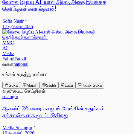
வேலை இழப்பு AI-யால் அல்ல, அதை இயக்கத்
தெரிந்தவர்களால்தான்!
Sofia Nasir
17 ஜூலை 2026
MMC
AI
Media
FahmiFadzil
வகை
national
உங்கள் கருத்து என்ன?
Suka
Marah
Sedih
Lucu
Tidak Suka
அண்மைய செய்திகள்
selangor
ஆகஸ்ட் 26 வரை காஜாங் அரங்கின் சதுக்கம்
தற்காலிகமாக மூடப்படுகிறது
Media Selangor
10 ஆகஸ்ட் 2026