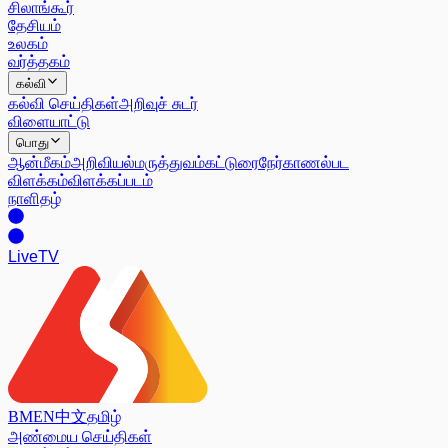
சிலாங்கூர்
தேசியம்
உலகம்
வர்த்தகம்
கல்வி
கல்வி செய்திகள்
அறிவுச் சுடர்
விளையாட்டு
பொது
ஆன்மீகம்
அறிவியல்
மருத்துவம்
கட்டுரை
நேர்காணல்
பட
விளக்கம்
விளக்கப்படம்
நாளிதழ்
Live
TV
BM
EN
中文
தமிழ்
அண்மைய செய்திகள்