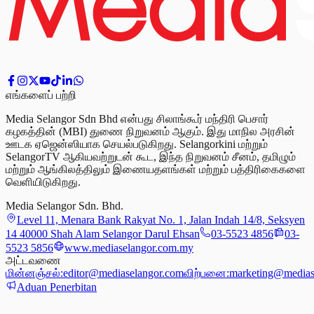
எங்களைப் பற்றி
Media Selangor Sdn Bhd என்பது சிலாங்கூர் மந்திரி பெசார்
கழகத்தின் (MBI) துணை நிறுவனம் ஆகும். இது மாநில அரசின்
ஊடக ஏஜென்ஸியாக செயல்படுகிறது. Selangorkini மற்றும்
SelangorTV ஆகியவற்றுடன் கூட, இந்த நிறுவனம் சீனம், தமிழும்
மற்றும் ஆங்கிலத்திலும் இணையதளங்கள் மற்றும் பத்திரிகைகளை
வெளியிடுகிறது.
Media Selangor Sdn. Bhd.
Level 11, Menara Bank Rakyat No. 1, Jalan Indah 14/8, Seksyen
14 40000 Shah Alam Selangor Darul Ehsan
03-5523 4856
03-
5523 5856
www.mediaselangor.com.my
அட்டவணை
மின்னஞ்சல்:
editor@mediaselangor.com
விற்பனை:
marketing@medias
Aduan Penerbitan