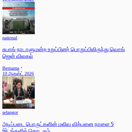
national
சுபாங் நாடாளுமன்ற உறுப்பினர் பொறுப்பிலிருந்து வொங்
ஜென் விலகல்
Bernama
10 ஆகஸ்ட் 2026
selangor
அடிப்படை பொருட்களின் மலிவு விற்பனை நாளை 5
இடங்களில் தொடரும்