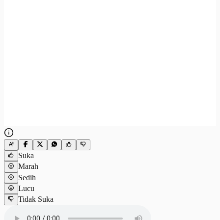
Suka
Marah
Sedih
Lucu
Tidak Suka