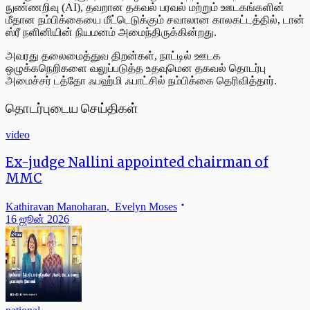
நுண்ணறிவு (AI), தவறான தகவல் பரவல் மற்றும் ஊடகங்களின்
மீதான நம்பிக்கையை மீட்டெடுக்கும் சவாலான காலகட்டத்தில், டான்
ஸ்ரீ நளினியின் நியமனம் அமைந்திருக்கின்றது.
அவரது தலைமைத்துவ திறன்கள், நாட்டில் ஊடக
ஒழுக்கநெறிகளை வலுப்படுத்த உதவுமென தகவல் தொடர்பு
அமைச்சர் டத்தோ ஃபஹ்மி ஃபாட்சில் நம்பிக்கை தெரிவித்தார்.
தொடர்புடைய செய்திகள்
video
Ex-judge Nallini appointed chairman of
MMC
Kathiravan Manoharan
,
Evelyn Moses
16 ஜூன் 2026