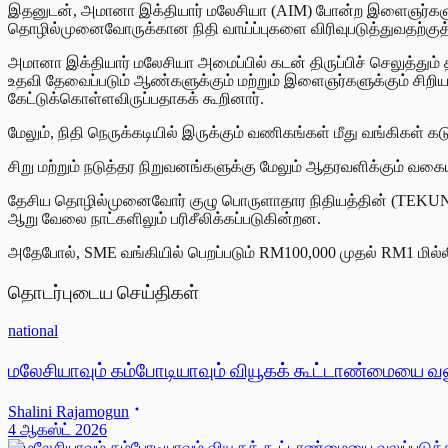
இதனுடன், அமானா இக்தியார் மலேசியா (AIM) போன்ற இளைஞர்களுக்
தொழில்முனைவோருக்கான நிதி வாய்ப்புகளை விரிவுபடுத்துவதற்கு
அமானா இக்தியார் மலேசியா அமைப்பில் கடன் திருப்பிச் செலுத்தும் 
உதவி தேவைப்படும் ஆண்களுக்கும் மற்றும் இளைஞர்களுக்கும் சி
கேட்டுக்கொள்ளவிருப்பதாகக் கூறினார்.
மேலும், நிதி நெருக்கடியில் இருக்கும் வணிகங்கள் மீது வங்கிகள்
சிறு மற்றும் நடுத்தர நிறுவனங்களுக்கு மேலும் ஆதரவளிக்கும் வக
தேசிய தொழில்முனைவோர் குழு பொருளாதார நிதியத்தின் (TEKUN Nasion
ஆறு வேலை நாட்களிலும் பரிசீலிக்கப்படுகின்றன.
அதேபோல், SME வங்கியில் பெறப்படும் RM100,000 முதல் RM1 மில்லி
தொடர்புடைய செய்திகள்
national
மலேசியாவும் கம்போடியாவும் வியூகக் கூட்டாண்மையை வலுப
Shalini Rajamogun
4 ஆகஸ்ட் 2026