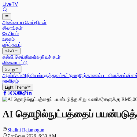
Live
TV
அண்மைய செய்திகள்
சிலாங்கூர்
தேசியம்
உலகம்
வர்த்தகம்
கல்வி
கல்வி செய்திகள்
அறிவுச் சுடர்
விளையாட்டு
பொது
ஆன்மீகம்
அறிவியல்
மருத்துவம்
கட்டுரை
நேர்காணல்
பட விளக்கம்
விளக
நாளிதழ்
Light
Theme
AI தொழில்நுட்பத்தைப் பயன்படுத
Shalini Rajamogun
7 ஜூலை 2026, 6:39 AM