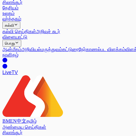
சிலாங்கூர்
தேசியம்
உலகம்
வர்த்தகம்
கல்வி
கல்வி செய்திகள்
அறிவுச் சுடர்
விளையாட்டு
பொது
ஆன்மீகம்
அறிவியல்
மருத்துவம்
கட்டுரை
நேர்காணல்
பட விளக்கம்
விளக
நாளிதழ்
Live
TV
BM
EN
中文
தமிழ்
அண்மைய செய்திகள்
சிலாங்கூர்