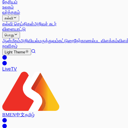
தேசியம்
உலகம்
வர்த்தகம்
கல்வி
கல்வி செய்திகள்
அறிவுச் சுடர்
விளையாட்டு
பொது
ஆன்மீகம்
அறிவியல்
மருத்துவம்
கட்டுரை
நேர்காணல்
பட விளக்கம்
விளக
நாளிதழ்
Light
Theme
Live
TV
BM
EN
中文
தமிழ்