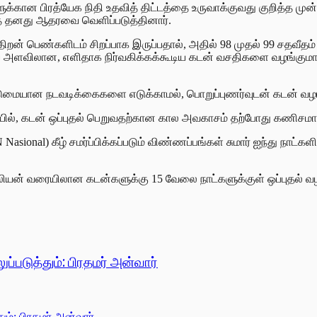
கான பிரத்யேக நிதி உதவித் திட்டத்தை உருவாக்குவது குறித்த மு
த் தனது ஆதரவை வெளிப்படுத்தினார்.
திறன் பெண்களிடம் சிறப்பாக இருப்பதால், அதில் 98 முதல் 99 சதவீதம
றிய அளவிலான, எளிதாக நிர்வகிக்கக்கூடிய கடன் வசதிகளை வழங்கும
 கடுமையான நடவடிக்கைகளை எடுக்காமல், பொறுப்புணர்வுடன் கடன் வழங்
ையில், கடன் ஒப்புதல் பெறுவதற்கான கால அவகாசம் தற்போது கணிசமாக
al) கீழ் சமர்ப்பிக்கப்படும் விண்ணப்பங்கள் சுமார் ஐந்து நாட்களில
யன் வரையிலான கடன்களுக்கு 15 வேலை நாட்களுக்குள் ஒப்புதல் வழங்கப
்படுத்தும்: பிரதமர் அன்வார்