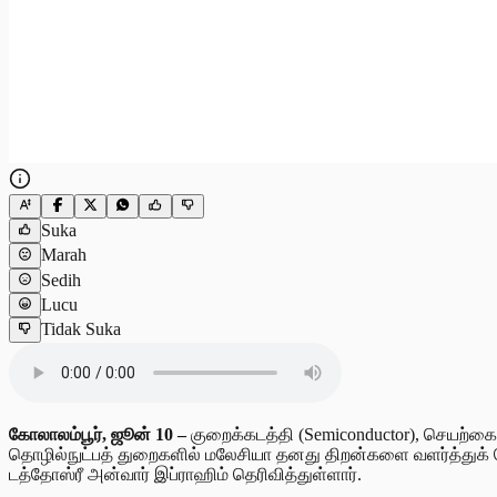
Suka
Marah
Sedih
Lucu
Tidak Suka
கோலாலம்பூர், ஜூன் 10 –
குறைக்கடத்தி (Semiconductor), செயற்கை ந
தொழில்நுட்பத் துறைகளில் மலேசியா தனது திறன்களை வளர்த்துக் கொ
டத்தோஸ்ரீ அன்வார் இப்ராஹிம் தெரிவித்துள்ளார்.