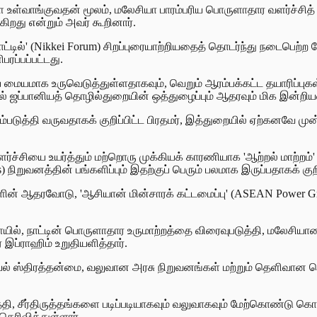
்களை உள்வாங்குவதன் மூலம், மலேசியா பாரம்பரிய பொருளாதார வளர்ச்சி
ிறது என்றும் அவர் கூறினார்.
ாட்டில்' (Nikkei Forum) சிறப்புரையாற்றியதைத் தொடர்ந்து நடைபெற்ற
ப்பப்பட்டது.
ய மையமாக உருவெடுத்துள்ளதாகவும், வெறும் ஆரம்பக்கட்ட தயாரிப்புகள
ல் ஜப்பானியத் தொழில்துறையின் ஒத்துழைப்பும் ஆதரவும் மிக இன்றியமை
படுத்தி வருவதாகக் குறிப்பிட்ட பிரதமர், இத்துறையில் ஏற்கனவே மு
ளர்ச்சியை உயர்த்தும் மற்றொரு முக்கியக் காரணியாக 'ஆற்றல் மாற்றம்'
ிறுவனத்தின் பங்களிப்பும் இதற்குப் பெரும் பலமாக இருப்பதாகக் குறிப்
கங்களின் ஆதரவோடு, 'ஆசியான் மின்சாரக் கட்டமைப்பு' (ASEAN Power 
யில், நாட்டின் பொருளாதார உருமாற்றத்தை விரைவுபடுத்தி, மலேசியாவ
 இப்ராஹிம் உறுதியளித்தார்.
அரசியல் ஸ்திரத்தன்மை, வலுவான அரசு நிறுவனங்கள் மற்றும் தெள
ுத்தி, சீர்திருத்தங்களை படிப்படியாகவும் வலுவாகவும் மேற்கொ
ரிவித்துள்ளார்.