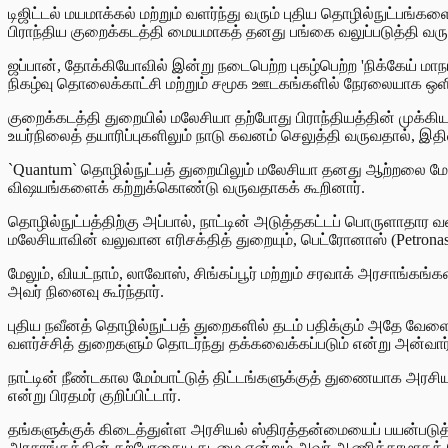
டிஜிட்டல் மயமாக்கல் மற்றும் வளர்ந்து வரும் புதிய தொழில்நுட்பங
பிராந்திய குறைக்கடத்தி மையமாகத் தனது பங்கை வலுப்படுத்தி வருக
ஜப்பான், தோக்கியோவில் இன்று நடைபெற்ற புகழ்பெற்ற 'நிக்கேய் மாந
நிகழ்வு தொலைக்காட்சி மற்றும் சமூக ஊடகங்களில் நேரலையாக ஒளிபர
குறைக்கடத்தி துறையில் மலேசியா தற்போது பிராந்தியத்தின் முக்கி
உயர்நிலைத் தயாரிப்புகளிலும் நாடு கவனம் செலுத்தி வருவதால், இதி
`Quantum` தொழில்நுட்பத் துறையிலும் மலேசியா தனது ஆற்றலை மேம்
விஷயங்களைக் கற்றுக்கொண்டு வருவதாகக் கூறினார்.
தொழில்நுட்பத்திற்கு அப்பால், நாட்டின் அடுத்தகட்டப் பொருளாதார வ
மலேசியாவின் வலுவான எரிசக்தித் துறையும், பெட்ரோனாஸ் (Petronas) ந
மேலும், வியட்நாம், லாவோஸ், சிங்கப்பூர் மற்றும் சரவாக் அரசாங்
அவர் நினைவு கூர்ந்தார்.
புதிய நவீனத் தொழில்நுட்பத் துறைகளில் தடம் பதிக்கும் அதே வேளை
வளர்ச்சித் துறைகளும் தொடர்ந்து தக்கவைக்கப்படும் என்று அன்வார்
நாட்டின் நீண்டகால மேம்பாட்டுத் திட்டங்களுக்குத் துணையாக 
என்று பிரதமர் குறிப்பிட்டார்.
தங்களுக்குக் கிடைத்துள்ள அரசியல் ஸ்திரத்தன்மையைப் பயன்பட
அரசாங்கத்தின் தற்போதைய கடமை என்றும் அவர் ஆணித்தரமாகத் தெ