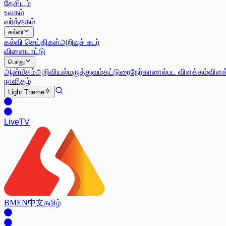
தேசியம்
உலகம்
வர்த்தகம்
கல்வி
கல்வி செய்திகள்
அறிவுச் சுடர்
விளையாட்டு
பொது
ஆன்மீகம்
அறிவியல்
மருத்துவம்
கட்டுரை
நேர்காணல்
பட விளக்கம்
விளக
நாளிதழ்
Light
Theme
Live
TV
BM
EN
中文
தமிழ்