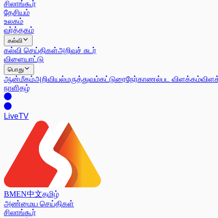
சிலாங்கூர்
தேசியம்
உலகம்
வர்த்தகம்
கல்வி
கல்வி செய்திகள்
அறிவுச் சுடர்
விளையாட்டு
பொது
ஆன்மீகம்
அறிவியல்
மருத்துவம்
கட்டுரை
நேர்காணல்
பட விளக்கம்
விளக
நாளிதழ்
Live
TV
BM
EN
中文
தமிழ்
அண்மைய செய்திகள்
சிலாங்கூர்