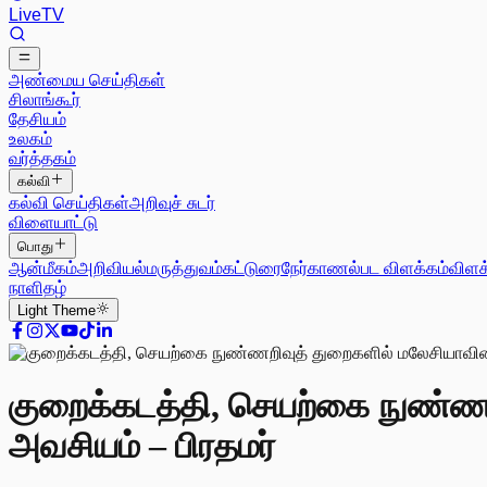
Live
TV
அண்மைய செய்திகள்
சிலாங்கூர்
தேசியம்
உலகம்
வர்த்தகம்
கல்வி
கல்வி செய்திகள்
அறிவுச் சுடர்
விளையாட்டு
பொது
ஆன்மீகம்
அறிவியல்
மருத்துவம்
கட்டுரை
நேர்காணல்
பட விளக்கம்
விளக
நாளிதழ்
Light
Theme
குறைக்கடத்தி, செயற்கை நுண்ணறி
அவசியம் – பிரதமர்