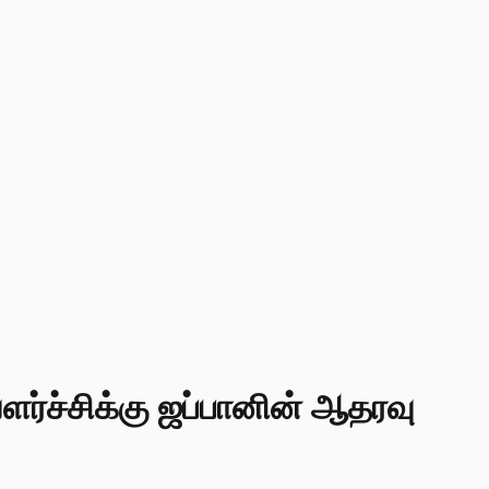
ர்ச்சிக்கு ஜப்பானின் ஆதரவு